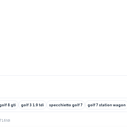
golf 8 gti
golf 3 1.9 tdi
specchietto golf 7
golf 7 station wagon
 1.6 tdi