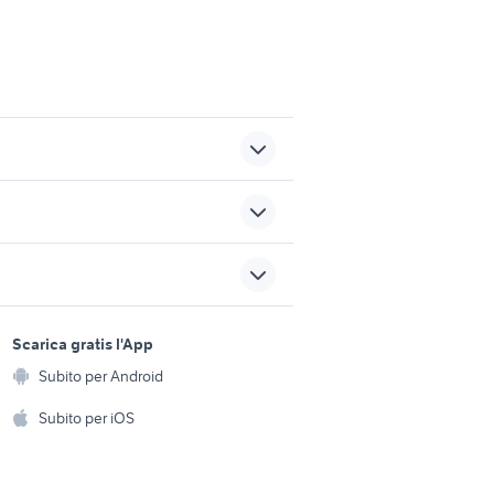
i
mahindra usata
abbigliamento ktm
sports e hobby
a
Scarica gratis l'App
Animali
i auto
slk a messina e provincia
Subito per Android
ento e
piaggio ape 50
Accessori per animali
hi
Subito per iOS
Musica e Film
omestici
Libri e Riviste
e Fai da te