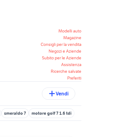
Modelli auto
Magazine
Consigli per la vendita
Negozi e Aziende
Subito per le Aziende
Assistenza
Ricerche salvate
Preferiti
Vendi
smeraldo 7
motore golf 7 1.6 tdi
golf mk2 motori
gommone 7