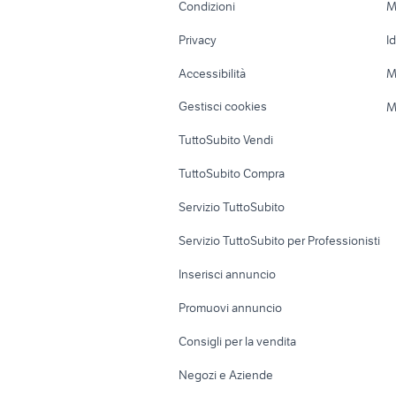
Condizioni
M
Nautica
Garage e box
Privacy
I
Caravan e Camper
Loft, mansarde 
Accessibilità
M
Veicoli commerciali
Case vacanza
Gestisci cookies
M
Uffici e Locali
TuttoSubito Vendi
commerciali
TuttoSubito Compra
Servizio TuttoSubito
Servizio TuttoSubito per Professionisti
Inserisci annuncio
Promuovi annuncio
Consigli per la vendita
Negozi e Aziende