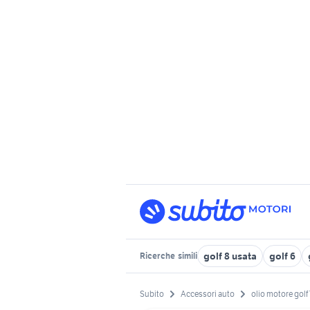
golf 8 usata
golf 6
Ricerche
simili
Subito
Accessori auto
olio motore golf 7