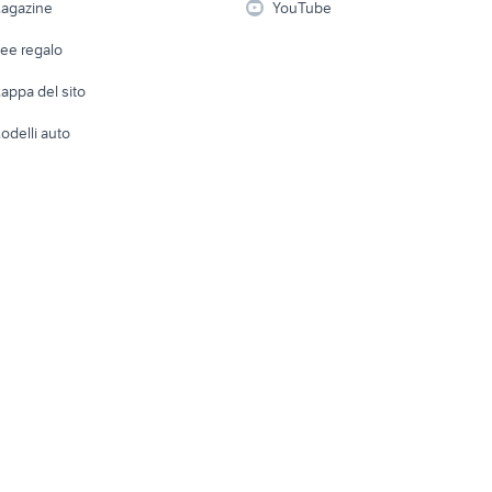
agazine
YouTube
Attrezzature di lavoro
Telefonia
Abbigli
dee regalo
Accesso
e altro
appa del sito
Tutto per
odelli auto