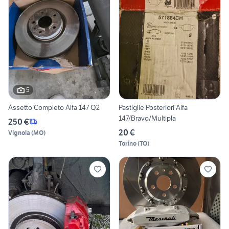
5
Assetto Completo Alfa 147 Q2
Pastiglie Posteriori Alfa
147/Bravo/Multipla
250 €
20 €
Vignola
(
MO
)
Torino
(
TO
)