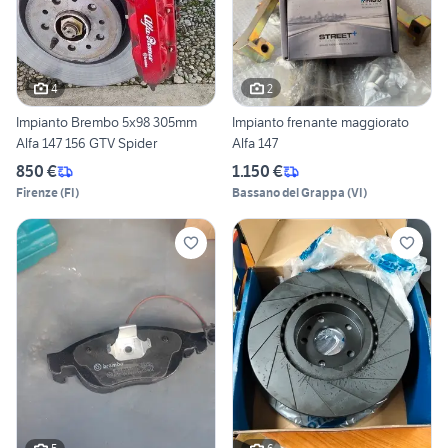
4
2
Impianto Brembo 5x98 305mm
Impianto frenante maggiorato
Alfa 147 156 GTV Spider
Alfa 147
850 €
1.150 €
Firenze
(
FI
)
Bassano del Grappa
(
VI
)