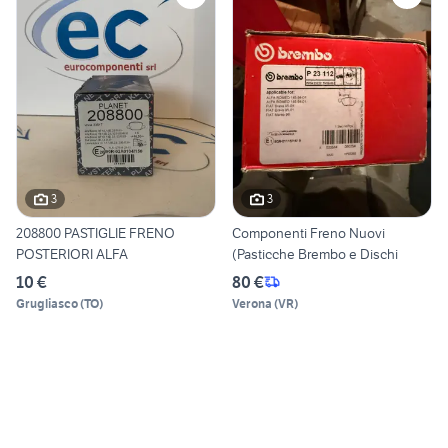
3
3
208800 PASTIGLIE FRENO
Componenti Freno Nuovi
POSTERIORI ALFA
(Pasticche Brembo e Dischi
10 €
80 €
Grugliasco
(
TO
)
Verona
(
VR
)