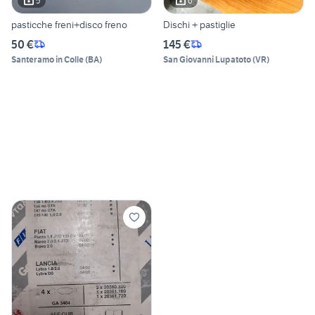
5
6
pasticche freni+disco freno
Dischi + pastiglie
50 €
145 €
Santeramo in Colle
(
BA
)
San Giovanni Lupatoto
(
VR
)