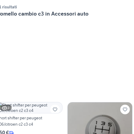
1 risultati
omello cambio c3 in Accessori auto
2
hort shifter per peugeot
06/citroen c2 c3 c4
50 €