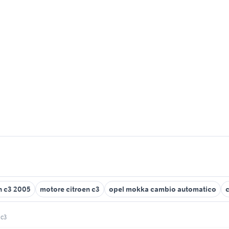
n c3 2005
motore citroen c3
opel mokka cambio automatico
c
 c3