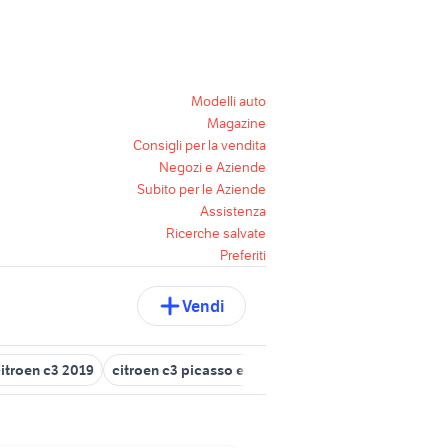
Modelli auto
Magazine
Consigli per la vendita
Negozi e Aziende
Subito per le Aziende
Assistenza
Ricerche salvate
Preferiti
Vendi
itroen c3 2019
citroen c3 picasso exclusive usata
citroen c3 20