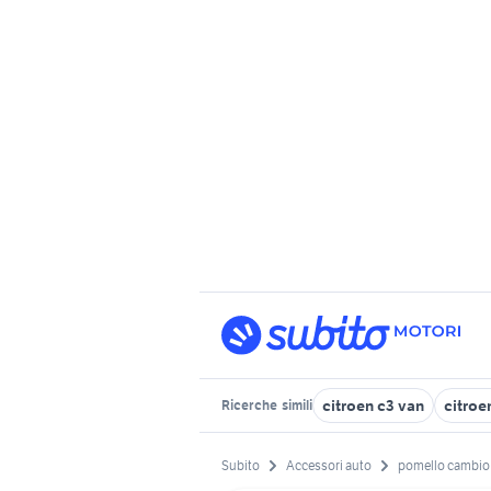
citroen c3 van
citroe
Ricerche
simili
Subito
Accessori auto
pomello cambio