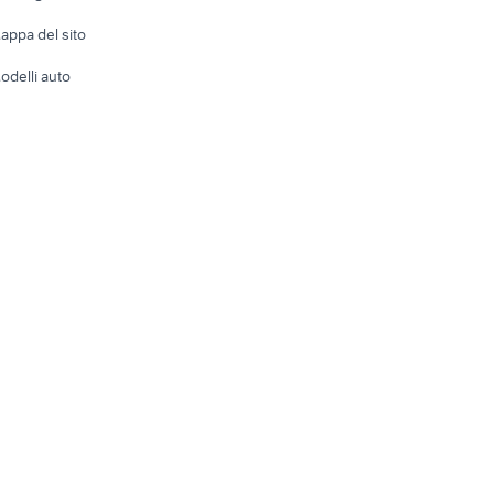
Accesso
e altro
appa del sito
Tutto per
odelli auto