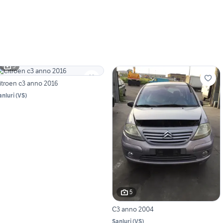
5
itroen c3 anno 2016
anluri
(
VS
)
5
C3 anno 2004
Sanluri
(
VS
)