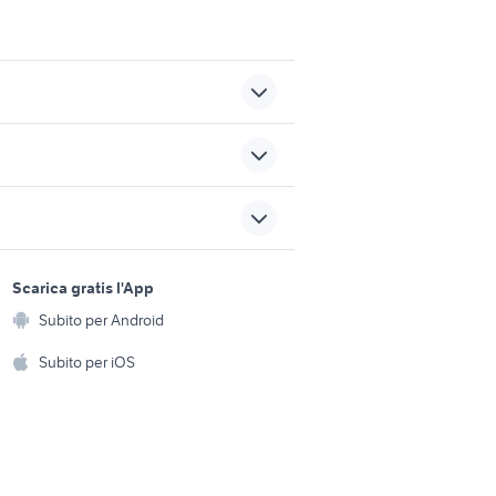
golf 6
o
auto usate imola
sports e hobby
a
Scarica gratis l'App
rosselli auto
Animali
Subito per Android
ento e
Accessori per animali
auto Premariacco
hi
Subito per iOS
Musica e Film
omestici
Libri e Riviste
e Fai da te
Strumenti Musicali
amento e