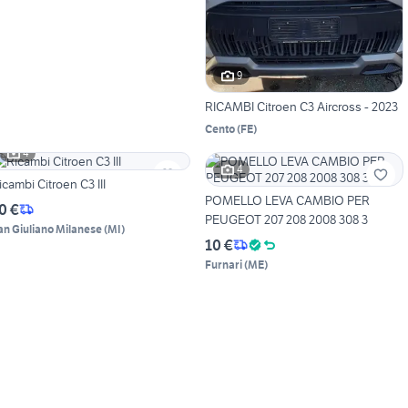
9
RICAMBI Citroen C3 Aircross - 2023
Cento
(
FE
)
4
4
icambi Citroen C3 III
POMELLO LEVA CAMBIO PER
0 €
PEUGEOT 207 208 2008 308 3
an Giuliano Milanese
(
MI
)
10 €
Furnari
(
ME
)