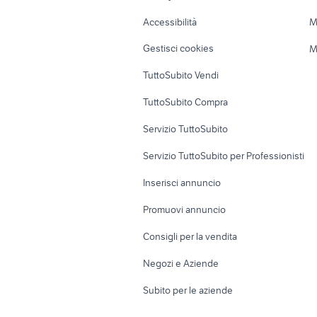
Caravan e Camper
Loft, mansarde 
Accessibilità
M
Veicoli commerciali
Case vacanza
Gestisci cookies
M
Uffici e Locali
TuttoSubito Vendi
commerciali
TuttoSubito Compra
Servizio TuttoSubito
Servizio TuttoSubito per Professionisti
Inserisci annuncio
Promuovi annuncio
Consigli per la vendita
Negozi e Aziende
Subito per le aziende