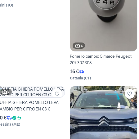
eini
(
TO
)
4
Pomello cambio 5 marce Peugeot
207 307 308
16 €
Catania
(
CT
)
7
UFFIA GHIERA POMELLO LEVA
AMBIO PER CITROEN C3 C
0 €
essina
(
ME
)