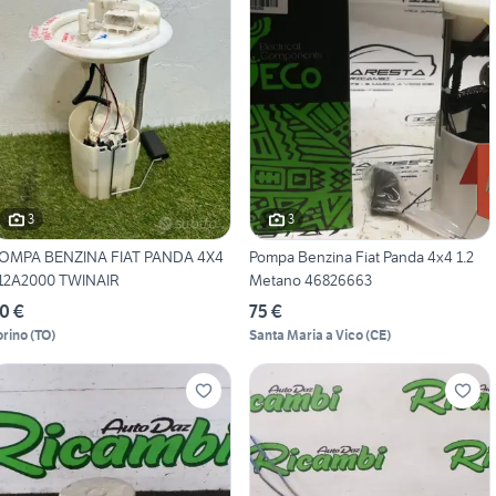
3
3
OMPA BENZINA FIAT PANDA 4X4
Pompa Benzina Fiat Panda 4x4 1.2
12A2000 TWINAIR
Metano 46826663
0 €
75 €
orino
(
TO
)
Santa Maria a Vico
(
CE
)