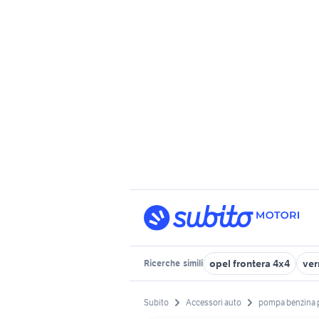
opel frontera 4x4
ver
Ricerche
simili
Subito
Accessori auto
pompa benzina 