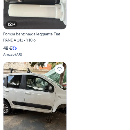
4
Pompa benzina/galleggiante Fiat
PANDA 141 - Y10 o
49 €
Arezzo
(
AR
)