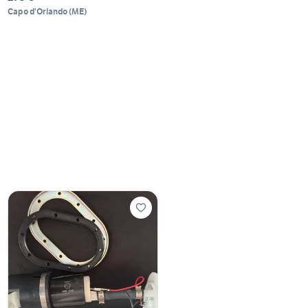
Capo d'Orlando
(
ME
)