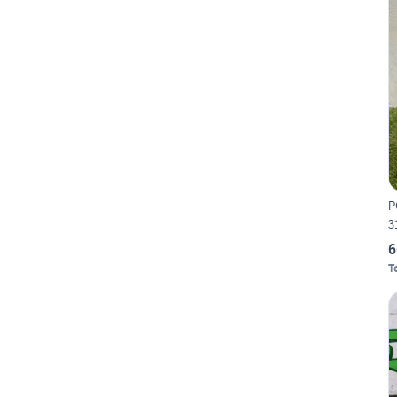
P
3
6
T