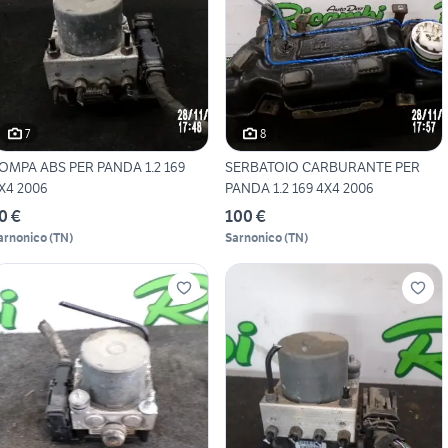
7
8
OMPA ABS PER PANDA 1.2 169
SERBATOIO CARBURANTE PER
X4 2006
PANDA 1.2 169 4X4 2006
0 €
100 €
arnonico
(
TN
)
Sarnonico
(
TN
)