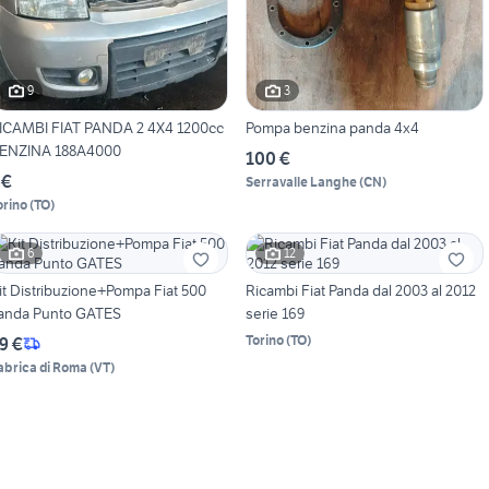
9
3
ICAMBI FIAT PANDA 2 4X4 1200cc
Pompa benzina panda 4x4
ENZINA 188A4000
100 €
 €
Serravalle Langhe
(
CN
)
orino
(
TO
)
6
12
it Distribuzione+Pompa Fiat 500
Ricambi Fiat Panda dal 2003 al 2012
anda Punto GATES
serie 169
Torino
(
TO
)
9 €
abrica di Roma
(
VT
)