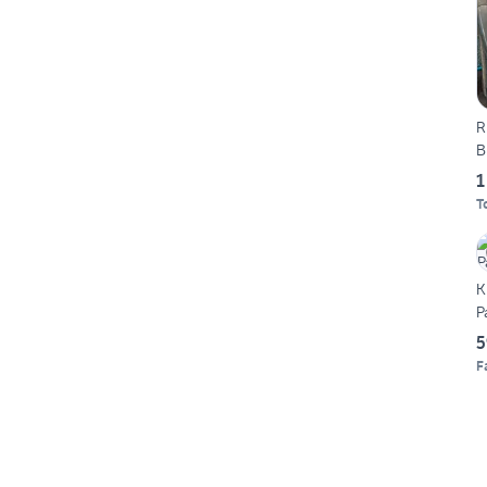
R
B
1
T
K
P
5
F