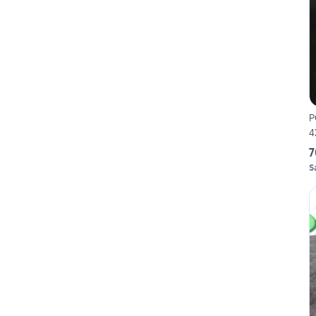
P
4
7
S