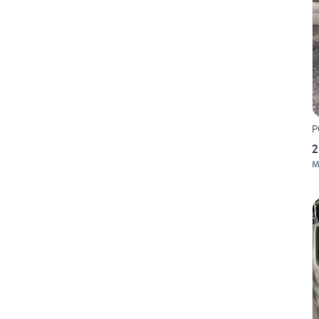
P
2
M