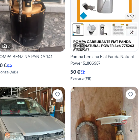
2
2
OMPA BENZINA PANDA 141
Pompa benzina Fiat Panda Natural
Power 51806987
0 €
50 €
onza
(
MB
)
Ferrara
(
FE
)