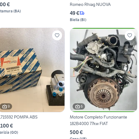
00 €
Romeo Rhiag NUOVA
ltamura
(
BA
)
49 €
Biella
(
BI
)
9
6
1715592 POMPA ABS
Motore Completo Funzionante
182B4000 77kw FIAT
.100 €
500 €
orizia
(
GO
)
Cona
(
VE
)