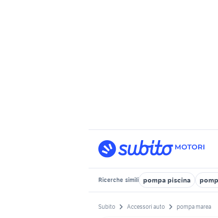
pompa piscina
pompa
Ricerche
simili
Subito
Accessori auto
pompa marea