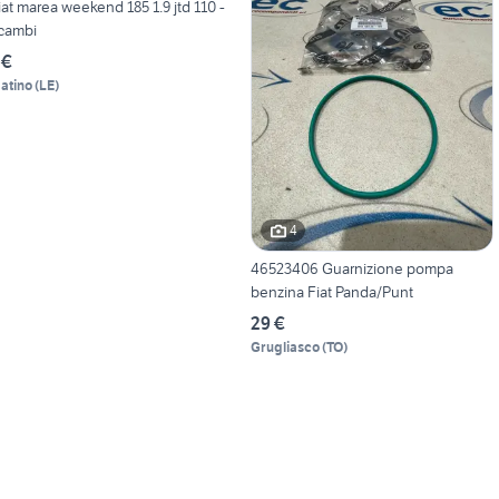
iat marea weekend 185 1.9 jtd 110 -
icambi
 €
atino
(
LE
)
4
46523406 Guarnizione pompa
benzina Fiat Panda/Punt
29 €
Grugliasco
(
TO
)