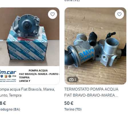
3
ompa acqua Fiat Bravo/a, Marea,
TERMOSTATO POMPA ACQUA
unto, Tempra
FIAT BRAVO-BRAVO-MAREA
NUOV
8 €
50 €
odugno
(
BA
)
Torino
(
TO
)