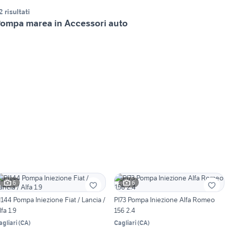
2 risultati
ompa marea in Accessori auto
6
6
I144 Pompa Iniezione Fiat / Lancia /
PI73 Pompa Iniezione Alfa Romeo
lfa 1.9
156 2.4
agliari
(
CA
)
Cagliari
(
CA
)