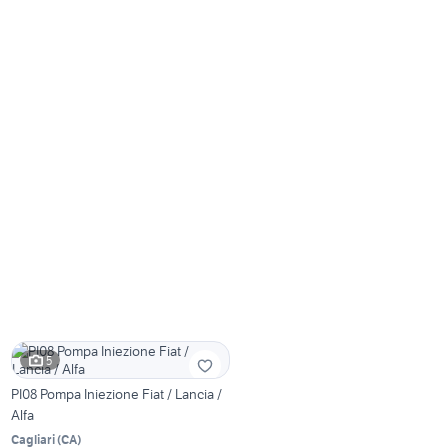
5
PI08 Pompa Iniezione Fiat / Lancia /
Alfa
Cagliari
(
CA
)