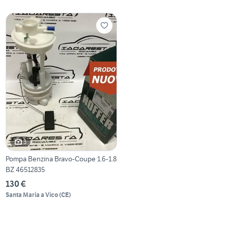
3
Pompa Benzina Bravo-Coupe 1.6-1.8
BZ 46512835
130 €
Santa Maria a Vico
(
CE
)