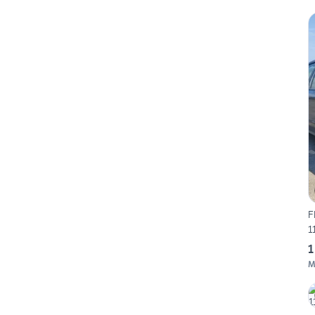
F
1
1
M