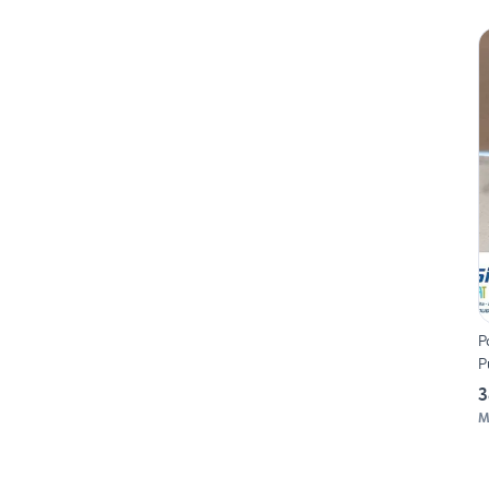
P
P
3
M