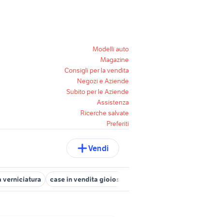
Modelli auto
Magazine
Consigli per la vendita
Negozi e Aziende
Subito per le Aziende
Assistenza
Ricerche salvate
Preferiti
Vendi
verniciatura
case in vendita gioiosa marea
pompa irrigazione Fr