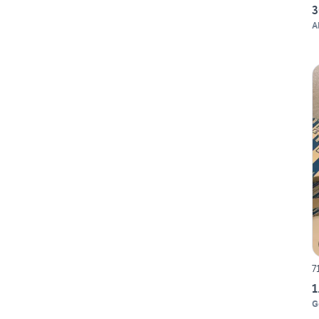
3
A
7
1
G