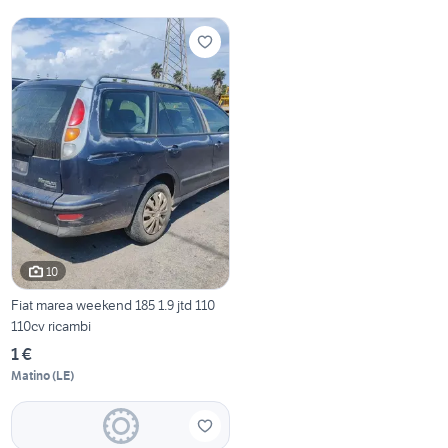
10
Fiat marea weekend 185 1.9 jtd 110
110cv ricambi
1 €
Matino
(
LE
)