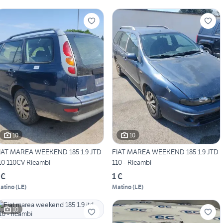
10
10
IAT MAREA WEEKEND 185 1.9 JTD
FIAT MAREA WEEKEND 185 1.9 JTD
10 110CV Ricambi
110 - Ricambi
 €
1 €
atino
(
LE
)
Matino
(
LE
)
10