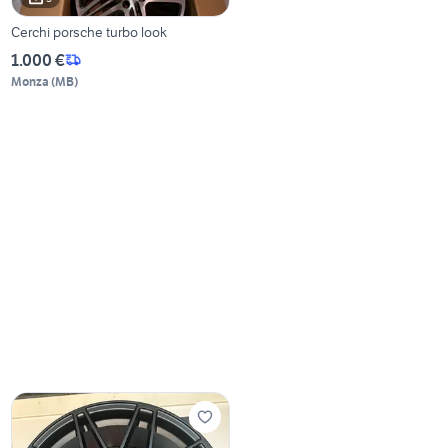
Cerchi porsche turbo look
1.000 €
Monza
(
MB
)