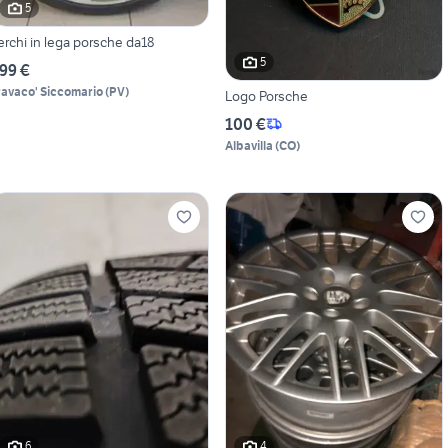
5
erchi in lega porsche da18
5
99 €
ravaco' Siccomario
(
PV
)
Logo Porsche
100 €
Albavilla
(
CO
)
6
4