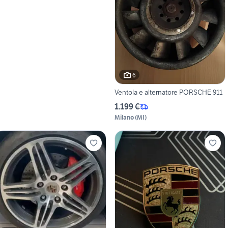
6
Ventola e alternatore PORSCHE 911
1.199 €
Milano
(
MI
)