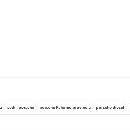
ta
sedili porsche
porsche Palermo provincia
porsche diesel