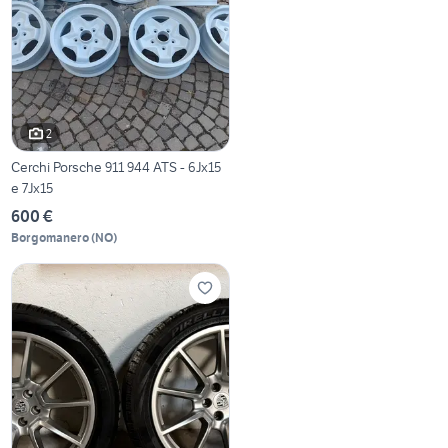
2
Cerchi Porsche 911 944 ATS - 6Jx15
e 7Jx15
600 €
Borgomanero
(
NO
)