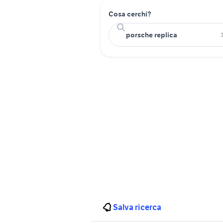
Cosa cerchi?
Salva ricerca