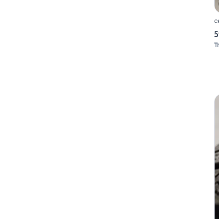
c
5
T