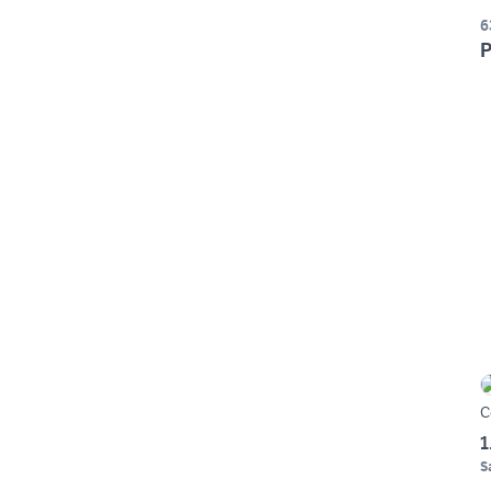
6
P
C
1
S