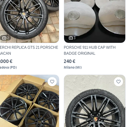
2
3
ERCHI REPLICA GTS 21 PORSCHE
PORSCHE 911 HUB CAP WITH
ACAN
BADGE ORIGINAL
.000 €
240 €
adova
(
PD
)
Milano
(
MI
)