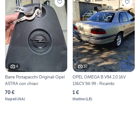
4
10
Barre Portapacchi Originali Opel
OPEL OMEGA B V94 2.0 16V
ASTRA con chiavi
136CV 94-99 - Ricambi
70 €
1 €
Napoli
(
NA
)
Matino
(
LE
)