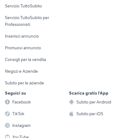
Servizio TuttoSubito
elettronica
per la casa e la
sports e hobby
Servizio TuttoSubito per
persona
Informatica
Animali
Professionisti
Arredamento e
Console e
Accessori per
Casalinghi
Inserisci annuncio
Videogiochi
animali
Elettrodomestici
Promuovi annuncio
Audio/Video
Musica e Film
Giardino e Fai da te
Consigli per la vendita
Fotografia
Libri e Riviste
Abbigliamento e
Negozi e Aziende
Telefonia
Strumenti Musicali
Accessori
Subito per le aziende
Sports
Tutto per i bambini
Seguici su
Scarica gratis l'App
Biciclette
Facebook
Subito per Android
Collezionismo
TikTok
Subito per iOS
Instagram
YouTube