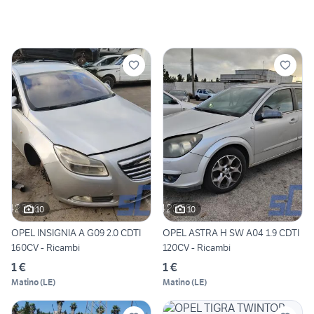
10
10
OPEL INSIGNIA A G09 2.0 CDTI
OPEL ASTRA H SW A04 1.9 CDTI
160CV - Ricambi
120CV - Ricambi
1 €
1 €
Matino
(
LE
)
Matino
(
LE
)