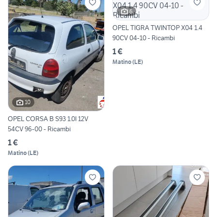
6
OPEL TIGRA TWINTOP X04 1.4
90CV 04-10 - Ricambi
1 €
Matino
(
LE
)
10
OPEL CORSA B S93 1.0I 12V
54CV 96-00 - Ricambi
1 €
Matino
(
LE
)