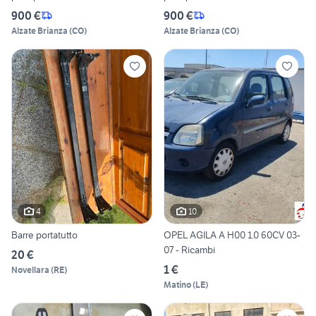
900 €
900 €
Alzate Brianza
(
CO
)
Alzate Brianza
(
CO
)
4
10
Barre portatutto
OPEL AGILA A H00 1.0 60CV 03-
07 - Ricambi
20 €
1 €
Novellara
(
RE
)
Matino
(
LE
)