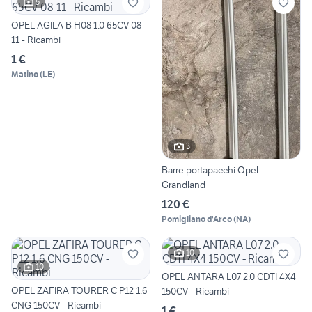
5
OPEL AGILA B H08 1.0 65CV 08-
11 - Ricambi
1 €
Matino
(
LE
)
3
Barre portapacchi Opel
Grandland
120 €
Pomigliano d'Arco
(
NA
)
10
10
OPEL ANTARA L07 2.0 CDTI 4X4
OPEL ZAFIRA TOURER C P12 1.6
150CV - Ricambi
CNG 150CV - Ricambi
1 €