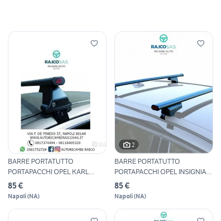
2
BARRE PORTATUTTO
BARRE PORTATUTTO
PORTAPACCHI OPEL KARL
PORTAPACCHI OPEL INSIGNIA
TUTTI I MOD
SW CON
85 €
85 €
Napoli
(
NA
)
Napoli
(
NA
)