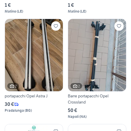
1 €
1 €
Matino
(
LE
)
Matino
(
LE
)
2
2
portapacchi Opel Astra J
Barre portapacchi Opel
Crossland
30 €
50 €
Pradalunga
(
BG
)
Napoli
(
NA
)