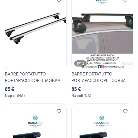
2
BARRE PORTATUTTO
BARRE PORTATUTTO
PORTAPACCHI OPEL MOKKA
PORTAPACCHI OPEL CORSA
TUTTI I MO
2019 IN PO
85 €
85 €
Napoli
(
NA
)
Napoli
(
NA
)