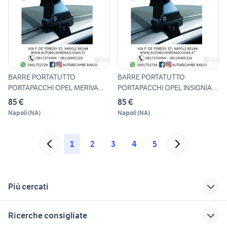
BARRE PORTATUTTO
BARRE PORTATUTTO
PORTAPACCHI OPEL MERIVA
PORTAPACCHI OPEL INSIGNIA
TUTTI I M
TUTTI I
85 €
85 €
Napoli
(
NA
)
Napoli
(
NA
)
1
2
3
4
5
Più cercati
Correlati
Richerche simili
Suggerimenti
Ricerche consigliate
opel insignia 2019
portapacchi honda
portapacchi fiat 600