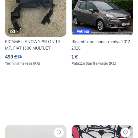
6
Vetrina
RICAMBI LANCIA YPSILON 1.3
Ricambi opel corsa-meriva 2012-
MTJ FIAT 1300 MULTIJET
2026
499 €
1 €
Termini Imerese
(
PA
)
Palazzo San Gervasio
(
PZ
)