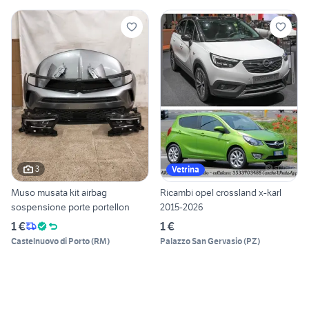
3
Vetrina
Muso musata kit airbag
Ricambi opel crossland x-karl
sospensione porte portellon
2015-2026
1 €
1 €
Castelnuovo di Porto
(
RM
)
Palazzo San Gervasio
(
PZ
)