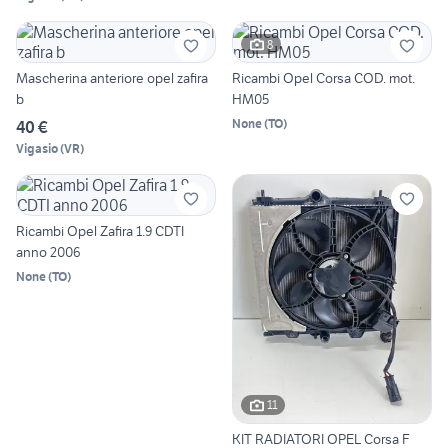
8
Mascherina anteriore opel zafira
Ricambi Opel Corsa COD. mot.
b
HM05
None
(
TO
)
40 €
Vigasio
(
VR
)
Ricambi Opel Zafira 1.9 CDTI
anno 2006
None
(
TO
)
11
KIT RADIATORI OPEL Corsa F