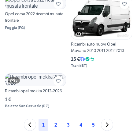
Opel corsa 2022 ricambi musata
frontale
Foggia
(
FG
)
5
Ricambi auto nuovi Opel
Movano 2010 2011 2012 2013
15 €
Trani
(
BT
)
3
Ricambi opel mokka 2012-2026
1 €
Palazzo San Gervasio
(
PZ
)
1
2
3
4
5