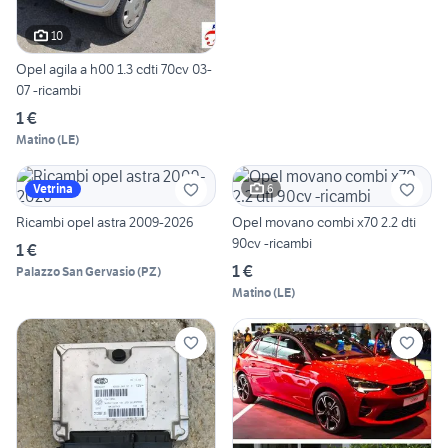
10
Opel agila a h00 1.3 cdti 70cv 03-
07 -ricambi
1 €
Matino
(
LE
)
6
Vetrina
Ricambi opel astra 2009-2026
Opel movano combi x70 2.2 dti
90cv -ricambi
1 €
1 €
Palazzo San Gervasio
(
PZ
)
Matino
(
LE
)