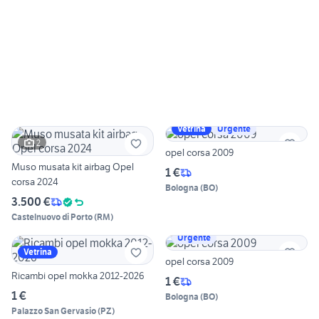
Vetrina
Urgente
2
opel corsa 2009
Muso musata kit airbag Opel
1 €
corsa 2024
Bologna
(
BO
)
3.500 €
Castelnuovo di Porto
(
RM
)
Urgente
Vetrina
opel corsa 2009
Ricambi opel mokka 2012-2026
1 €
1 €
Bologna
(
BO
)
Palazzo San Gervasio
(
PZ
)