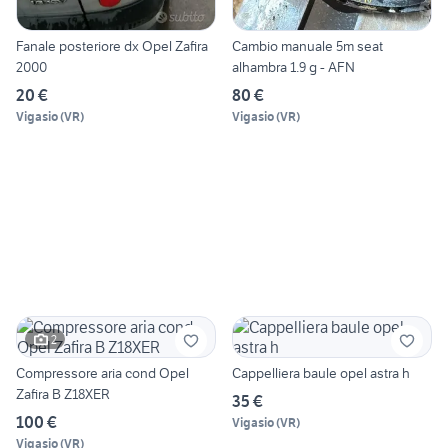
Fanale posteriore dx Opel Zafira
Cambio manuale 5m seat
2000
alhambra 1.9 g - AFN
20 €
80 €
Vigasio
(
VR
)
Vigasio
(
VR
)
2
Compressore aria cond Opel
Cappelliera baule opel astra h
Zafira B Z18XER
35 €
100 €
Vigasio
(
VR
)
Vigasio
(
VR
)