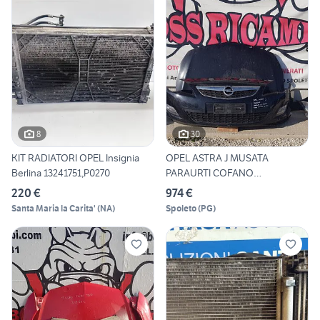
8
30
KIT RADIATORI OPEL Insignia
OPEL ASTRA J MUSATA
Berlina 13241751,P0270
PARAURTI COFANO
PARAFANGHI
220 €
974 €
Santa Maria la Carita'
(
NA
)
Spoleto
(
PG
)