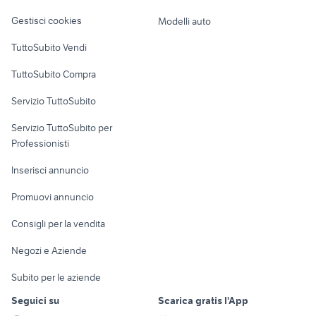
Veicoli commerciali
altro
Gestisci cookies
Modelli auto
Case vacanza
TuttoSubito Vendi
Uffici e Locali
TuttoSubito Compra
commerciali
Servizio TuttoSubito
elettronica
per la casa e la
sports e hobby
Servizio TuttoSubito per
persona
Informatica
Animali
Professionisti
Arredamento e
Console e
Accessori per
Casalinghi
Inserisci annuncio
Videogiochi
animali
Elettrodomestici
Promuovi annuncio
Audio/Video
Musica e Film
Giardino e Fai da te
Consigli per la vendita
Fotografia
Libri e Riviste
Abbigliamento e
Negozi e Aziende
Telefonia
Strumenti Musicali
Accessori
Subito per le aziende
Sports
Tutto per i bambini
Seguici su
Scarica gratis l'App
Biciclette