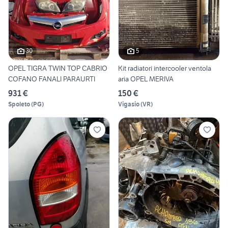
30
5
OPEL TIGRA TWIN TOP CABRIO
Kit radiatori intercooler ventola
COFANO FANALI PARAURTI
aria OPEL MERIVA
931 €
150 €
Spoleto
(
PG
)
Vigasio
(
VR
)