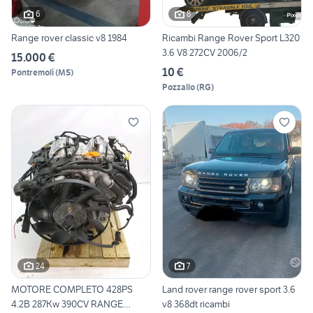
6
8
Range rover classic v8 1984
Ricambi Range Rover Sport L320
3.6 V8 272CV 2006/2
15.000 €
10 €
Pontremoli
(
MS
)
Pozzallo
(
RG
)
24
7
MOTORE COMPLETO 428PS
Land rover range rover sport 3.6
4.2B 287Kw 390CV RANGE
v8 368dt ricambi