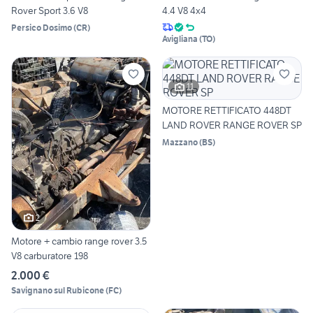
Rover Sport 3.6 V8
4.4 V8 4x4
Persico Dosimo
(
CR
)
Avigliana
(
TO
)
11
MOTORE RETTIFICATO 448DT
LAND ROVER RANGE ROVER SP
Mazzano
(
BS
)
2
Motore + cambio range rover 3.5
V8 carburatore 198
2.000 €
Savignano sul Rubicone
(
FC
)