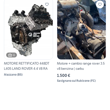
11
MOTORE RETTIFICATO 448DT
Motore + cambio range rover 3.5
L405 LAND ROVER 4.4 V8 RA
v8 benzina ( carbu
Mazzano
(
BS
)
1.500 €
Savignano sul Rubicone
(
FC
)