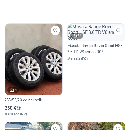
22
Musata Range Rover Sport HSE
3.6 TD V8 anno 2007
Meldola
(
FC
)
4
255/55/20 cerchi belli
250 €
Garlasco
(
PV
)