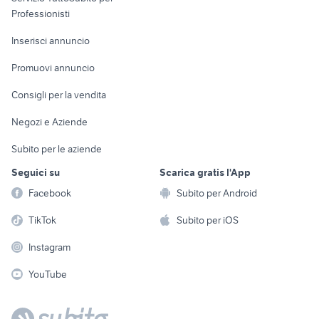
Informatica
Animali
Professionisti
Arredamento e
Console e
Accessori per
Casalinghi
Inserisci annuncio
Videogiochi
animali
Elettrodomestici
Promuovi annuncio
Audio/Video
Musica e Film
Giardino e Fai da te
Consigli per la vendita
Fotografia
Libri e Riviste
Abbigliamento e
Negozi e Aziende
Telefonia
Strumenti Musicali
Accessori
Subito per le aziende
Sports
Tutto per i bambini
Seguici su
Scarica gratis l'App
Biciclette
Facebook
Subito per Android
Collezionismo
TikTok
Subito per iOS
Instagram
YouTube