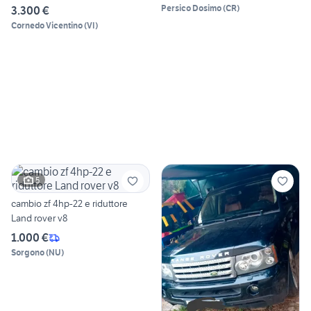
ROVER
Persico Dosimo
(
CR
)
3.300 €
Cornedo Vicentino
(
VI
)
5
cambio zf 4hp-22 e riduttore
Land rover v8
1.000 €
Sorgono
(
NU
)