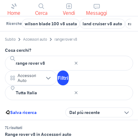
Home
Cerca
Vendi
Messaggi
wilson blade 100 v8 usata
land cruiser v8 auto
rang
Ricerche
Subito
Accessori auto
range rover v8
Cosa cerchi?
Accessori
Filtri
Auto
Salva ricerca
Dal più recente
71 risultati
Range rover v8 in Accessori auto