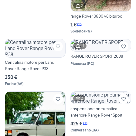
2
range Rover 3600 v8 biturbo
1 €
Spoleto
(
PG
)
11
RANGE ROVER SPORT 2008
Centralina motore per Land
Piacenza
(
PC
)
Rover Range Rover P38
250 €
Forino
(
AV
)
2
sospensione pneumatica
anteriore Range Rover Sport
425 €
Conversano
(
BA
)