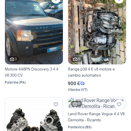
3
5
Motore 448PN Discovery 3 4.4
Range p38 4.6 v8 motore e
V8 300 CV
cambio automatico
Palermo
(
PA
)
900 €
Viterbo
(
VT
)
8
Land Rover Range Vogue 4.4 V8
Demolita - Ricambi
Pontevico
(
BS
)