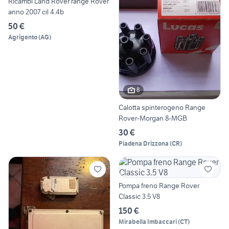
Ricambi Land Rover range Rover
anno 2007 cil 4.4b
50 €
Agrigento
(
AG
)
8
Calotta spinterogeno Range
Rover-Morgan 8-MGB
30 €
Piadena Drizzona
(
CR
)
Pompa freno Range Rover
Classic 3.5 V8
150 €
Mirabella Imbaccari
(
CT
)