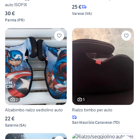
auto ISOFIX
25 €
30 €
Varese
(
VA
)
Parma
(
PR
)
2
5
Alzabimbo rialzo sediolino auto
Rialzo bimbo per auto
22 €
San Maurizio Canavese
(
TO
)
Salerno
(
SA
)