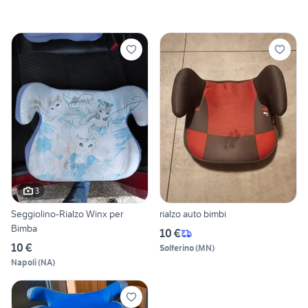
3
Seggiolino-Rialzo Winx per
rialzo auto bimbi
Bimba
10 €
10 €
Solferino
(
MN
)
Napoli
(
NA
)