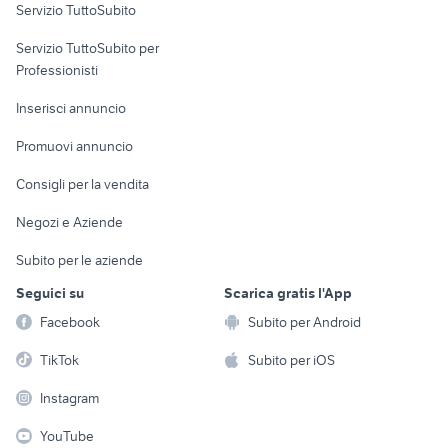
Servizio TuttoSubito
elettronica
per la casa e la
sports e hobby
Servizio TuttoSubito per
persona
Informatica
Animali
Professionisti
Arredamento e
Console e
Accessori per
Casalinghi
Inserisci annuncio
Videogiochi
animali
Elettrodomestici
Promuovi annuncio
Audio/Video
Musica e Film
Giardino e Fai da te
Consigli per la vendita
Fotografia
Libri e Riviste
Abbigliamento e
Negozi e Aziende
Telefonia
Strumenti Musicali
Accessori
Subito per le aziende
Sports
Tutto per i bambini
Seguici su
Scarica gratis l'App
Biciclette
Facebook
Subito per Android
Collezionismo
TikTok
Subito per iOS
Instagram
YouTube