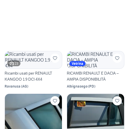
23
Vetrina
Ricambi usati per RENAULT
RICAMBI RENAULT E DACIA –
KANGOO 1.9 DCI 4X4
AMPIA DISPONIBILITÀ
Ravanusa
(
AG
)
Albignasego
(
PD
)