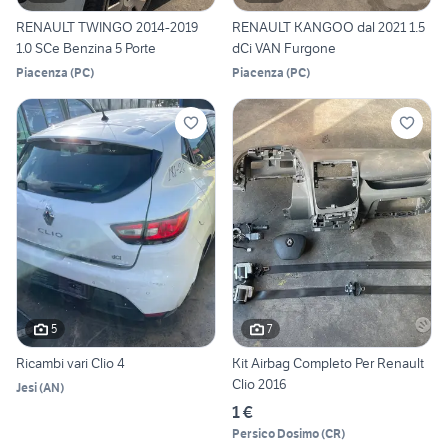
RENAULT TWINGO 2014-2019
RENAULT KANGOO dal 2021 1.5
1.0 SCe Benzina 5 Porte
dCi VAN Furgone
Piacenza
(
PC
)
Piacenza
(
PC
)
5
7
Ricambi vari Clio 4
Kit Airbag Completo Per Renault
Clio 2016
Jesi
(
AN
)
1 €
Persico Dosimo
(
CR
)