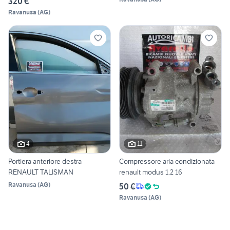
320 €
Ravanusa
(
AG
)
4
11
Portiera anteriore destra
Compressore aria condizionata
RENAULT TALISMAN
renault modus 1.2 16
Ravanusa
(
AG
)
50 €
Ravanusa
(
AG
)