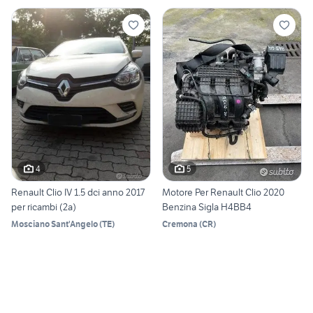
4
5
Renault Clio IV 1.5 dci anno 2017
Motore Per Renault Clio 2020
per ricambi (2a)
Benzina Sigla H4BB4
Mosciano Sant'Angelo
(
TE
)
Cremona
(
CR
)