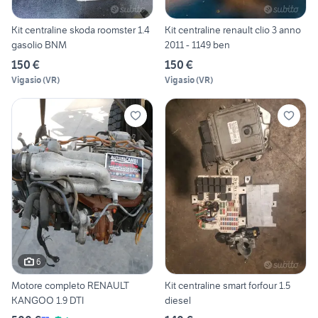
Kit centraline skoda roomster 1.4
Kit centraline renault clio 3 anno
gasolio BNM
2011 - 1149 ben
150 €
150 €
Vigasio
(
VR
)
Vigasio
(
VR
)
6
Motore completo RENAULT
Kit centraline smart forfour 1.5
KANGOO 1.9 DTI
diesel