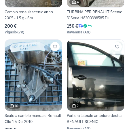
4
Cambio renault scenic anno
TURBINA PER RENAULT Scenic
2005 - 1.5 g - 6m
3° Serie H8200398585 Di
200 €
150 €
Vigasio
(
VR
)
Ravanusa
(
AG
)
10
2
Scatola cambio manuale Renault
Portiera laterale anteriore destra
Clio 1.5 Dci 2010
RENAULT SCENIC
Ravanusa
(
AG
)