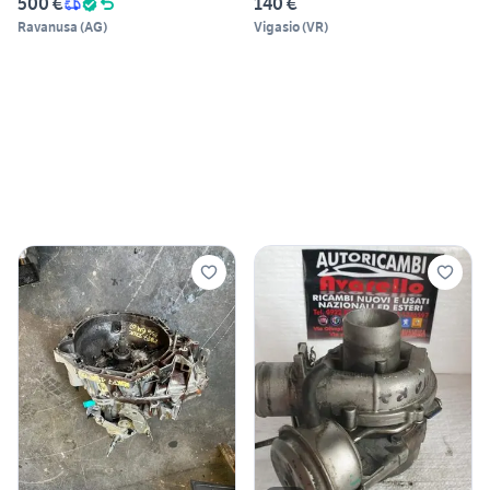
500 €
140 €
Ravanusa
(
AG
)
Vigasio
(
VR
)