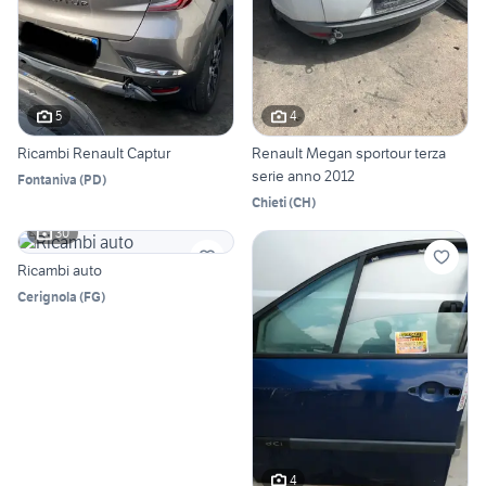
5
4
Ricambi Renault Captur
Renault Megan sportour terza
serie anno 2012
Fontaniva
(
PD
)
Chieti
(
CH
)
30
Ricambi auto
Cerignola
(
FG
)
4