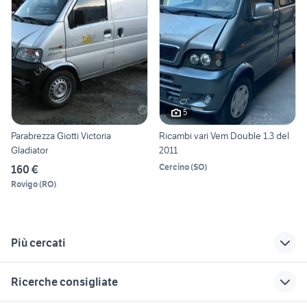
5
Parabrezza Giotti Victoria
Ricambi vari Vem Double 1.3 del
Gladiator
2011
Cercino
(
SO
)
160 €
Rovigo
(
RO
)
Più cercati
Correlati
Richerche simili
Suggerimenti
Ricerche consigliate
ricambi nissan
ricambi freelander 2
ricambi piaggio si
terrano 2 usati