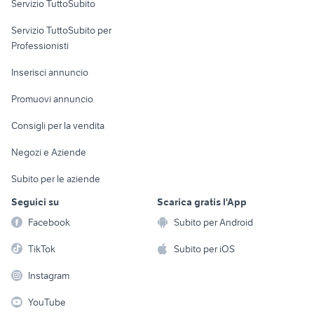
Servizio TuttoSubito
elettronica
per la casa e la
sports e hobby
Servizio TuttoSubito per
persona
Informatica
Animali
Professionisti
Arredamento e
Console e
Accessori per
Casalinghi
Inserisci annuncio
Videogiochi
animali
Elettrodomestici
Promuovi annuncio
Audio/Video
Musica e Film
Giardino e Fai da te
Consigli per la vendita
Fotografia
Libri e Riviste
Abbigliamento e
Negozi e Aziende
Telefonia
Strumenti Musicali
Accessori
Subito per le aziende
Sports
Tutto per i bambini
Seguici su
Scarica gratis l'App
Biciclette
Facebook
Subito per Android
Collezionismo
TikTok
Subito per iOS
Instagram
YouTube