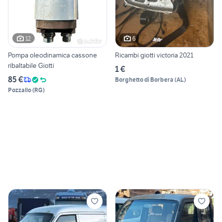
12
6
Pompa oleodinamica cassone
Ricambi giotti victoria 2021
ribaltabile Giotti
1 €
85 €
Borghetto di Borbera
(
AL
)
Pozzallo
(
RG
)