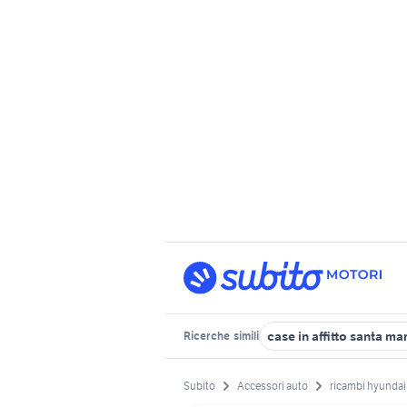
case in affitto santa ma
Ricerche
simili
Subito
Accessori auto
ricambi hyundai 