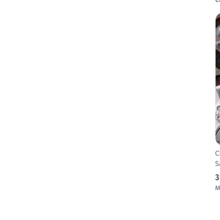
C
S
3
M