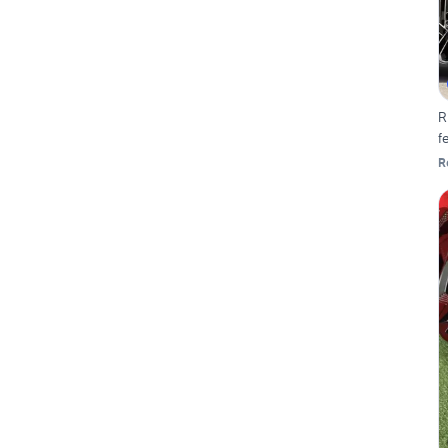
R
f
R