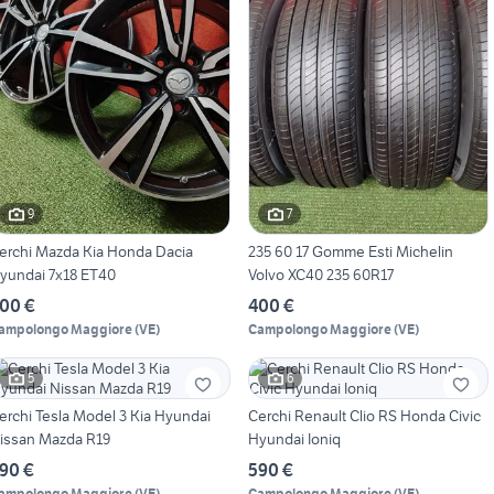
9
7
erchi Mazda Kia Honda Dacia
235 60 17 Gomme Esti Michelin
yundai 7x18 ET40
Volvo XC40 235 60R17
00 €
400 €
ampolongo Maggiore
(
VE
)
Campolongo Maggiore
(
VE
)
5
6
erchi Tesla Model 3 Kia Hyundai
Cerchi Renault Clio RS Honda Civic
issan Mazda R19
Hyundai Ioniq
90 €
590 €
ampolongo Maggiore
(
VE
)
Campolongo Maggiore
(
VE
)