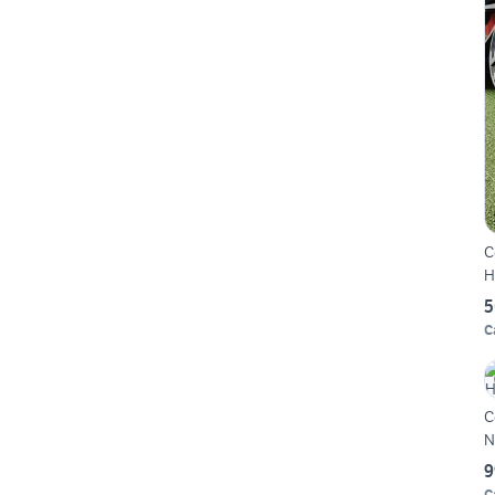
C
H
5
C
C
N
9
C