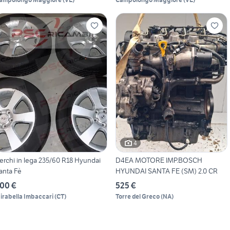
4
erchi in lega 235/60 R18 Hyundai
D4EA MOTORE IMP.BOSCH
anta Fè
HYUNDAI SANTA FE (SM) 2.0 CR
00 €
525 €
irabella Imbaccari
(
CT
)
Torre del Greco
(
NA
)