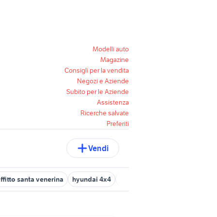
Modelli auto
Magazine
Consigli per la vendita
Negozi e Aziende
Subito per le Aziende
Assistenza
Ricerche salvate
Preferiti
Vendi
affitto santa venerina
hyundai 4x4
ricambi usati antonio carraro