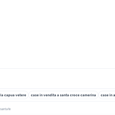
ria capua vetere
case in vendita a santa croce camerina
case in 
santa fe