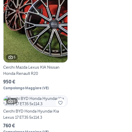
6
Cerchi Mazda Lexus KIA Nissan
Honda Renault R20
950 €
Campolongo Maggiore
(
VE
)
5
Cerchi BYD Honda Hyundai Kia
Lexus 17 ET35 5x114.3
760 €
Campolongo Maggiore
(
VE
)