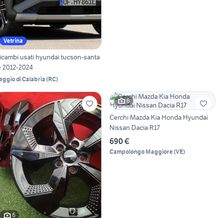
Vetrina
icambi usati hyundai tucson-santa
e 2012-2024
eggio di Calabria
(
RC
)
6
Cerchi Mazda Kia Honda Hyundai
Nissan Dacia R17
690 €
Campolongo Maggiore
(
VE
)
6