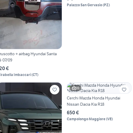
Palazzo San Gervasio
(
PZ
)
ruscotto + airbag Hyundai Santa
è 07/09
20 €
irabella Imbaccari
(
CT
)
6
Cerchi Mazda Honda Hyundai
Nissan Dacia Kia R18
650 €
Campolongo Maggiore
(
VE
)