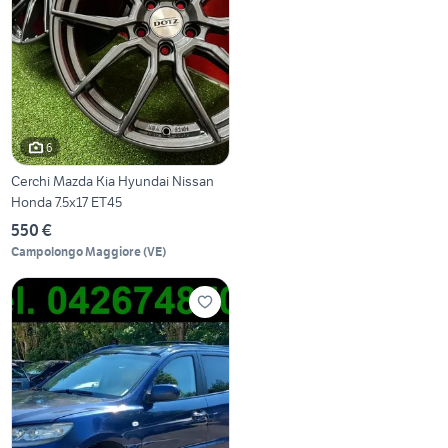
6
Cerchi Mazda Kia Hyundai Nissan
Honda 7.5x17 ET45
550 €
Campolongo Maggiore
(
VE
)