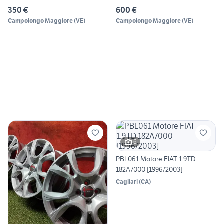
350 €
600 €
Campolongo Maggiore
(
VE
)
Campolongo Maggiore
(
VE
)
6
PBL061 Motore FIAT 1.9TD
182A7000 [1996/2003]
Cagliari
(
CA
)