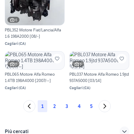
6
PBL352 Motore Fiat/Lancia/Alfa
1.6 198A2000 [08/-]
Cagliari
(
CA
)
6
5
PBL065 Motore Alfa Romeo
PBL037 Motore Alfa Romeo 1.9jtd
1.4TB 198A4000 [2007/--]
937A5000 [03/14]
Cagliari
(
CA
)
Cagliari
(
CA
)
1
2
3
4
5
Più cercati