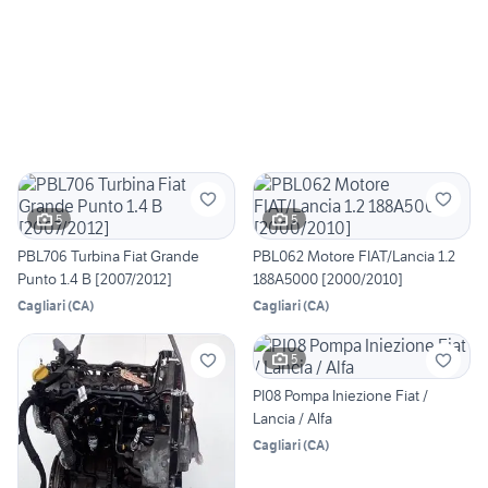
5
5
PBL706 Turbina Fiat Grande
PBL062 Motore FIAT/Lancia 1.2
Punto 1.4 B [2007/2012]
188A5000 [2000/2010]
Cagliari
(
CA
)
Cagliari
(
CA
)
5
PI08 Pompa Iniezione Fiat /
Lancia / Alfa
Cagliari
(
CA
)