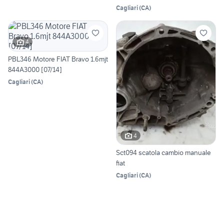
Cagliari
(
CA
)
4
PBL346 Motore FIAT Bravo 1.6mjt
844A3000 [07/14]
Cagliari
(
CA
)
4
Sct094 scatola cambio manuale
fiat
Cagliari
(
CA
)