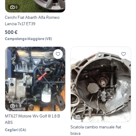
6
Cerchi Fiat Abarth Alfa Romeo
Lancia 7x17 ET39
500 €
Campolongo Maggiore
(
VE
)
6
MT627 Motore Wv Golf III 1.8 B
4
ABS
Scatola cambio manuale fiat
Cagliari
(
CA
)
brava