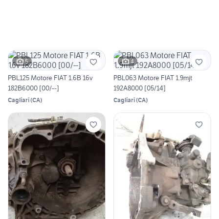
5
4
PBL125 Motore FIAT 1.6B 16v
PBL063 Motore FIAT 1.9mjt
182B6000 [00/--]
192A8000 [05/14]
Cagliari
(
CA
)
Cagliari
(
CA
)