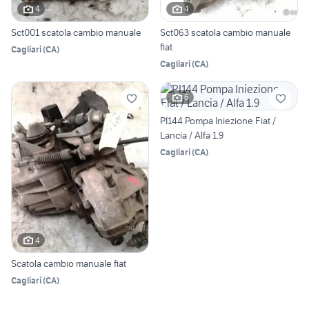
4
4
Sct001 scatola cambio manuale
Sct063 scatola cambio manuale
fiat
Cagliari
(
CA
)
Cagliari
(
CA
)
6
PI144 Pompa Iniezione Fiat /
Lancia / Alfa 1.9
Cagliari
(
CA
)
4
Scatola cambio manuale fiat
Cagliari
(
CA
)