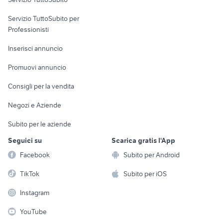
elettronica
per la casa e la
sports e hobby
Servizio TuttoSubito per
persona
Informatica
Animali
Professionisti
Arredamento e
Console e
Accessori per
Casalinghi
Inserisci annuncio
Videogiochi
animali
Elettrodomestici
Promuovi annuncio
Audio/Video
Musica e Film
Giardino e Fai da te
Consigli per la vendita
Fotografia
Libri e Riviste
Abbigliamento e
Negozi e Aziende
Telefonia
Strumenti Musicali
Accessori
Subito per le aziende
Sports
Tutto per i bambini
Seguici su
Scarica gratis l'App
Biciclette
Facebook
Subito per Android
Collezionismo
TikTok
Subito per iOS
Instagram
YouTube