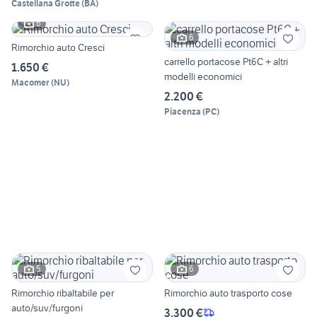
Castellana Grotte
(
BA
)
6
6
Rimorchio auto Cresci
carrello portacose Pt6C + altri
1.650 €
modelli economici
Macomer
(
NU
)
2.200 €
Piacenza
(
PC
)
5
6
Rimorchio ribaltabile per
Rimorchio auto trasporto cose
auto/suv/furgoni
3.300 €