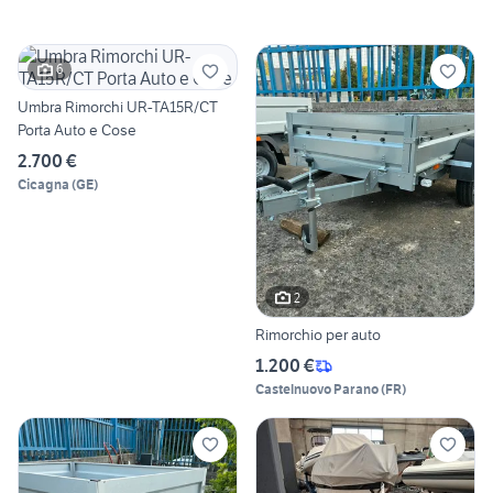
6
Umbra Rimorchi UR-TA15R/CT
Porta Auto e Cose
2.700 €
Cicagna
(
GE
)
2
Rimorchio per auto
1.200 €
Castelnuovo Parano
(
FR
)