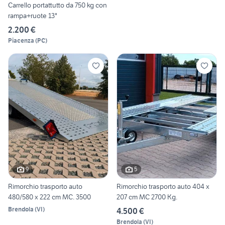
Carrello portattutto da 750 kg con
rampa+ruote 13"
2.200 €
Piacenza
(
PC
)
9
5
Rimorchio trasporto auto
Rimorchio trasporto auto 404 x
480/580 x 222 cm MC. 3500
207 cm MC 2700 Kg.
Brendola
(
VI
)
4.500 €
Brendola
(
VI
)