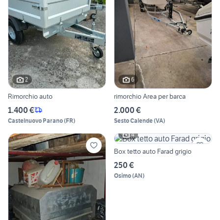
2
6
Rimorchio auto
rimorchio Area per barca
1.400 €
2.000 €
Castelnuovo Parano
(
FR
)
Sesto Calende
(
VA
)
4
Box tetto auto Farad grigio
250 €
Osimo
(
AN
)