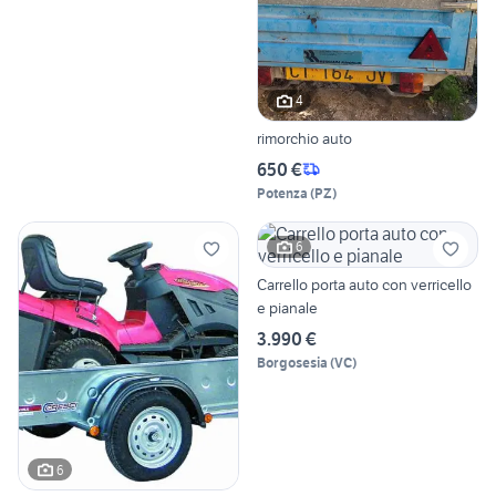
4
rimorchio auto
650 €
Potenza
(
PZ
)
6
Carrello porta auto con verricello
e pianale
3.990 €
Borgosesia
(
VC
)
6