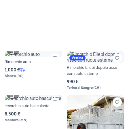
6
Vetrina
Rimorchio auto
Rimorchio Ellebi doppio asse
1.000 €
con ruote esterne
Bianco
(
RC
)
990 €
Torino di Sangro
(
CH
)
3
rimorchio auto basculante
6.500 €
Mantova
(
MN
)