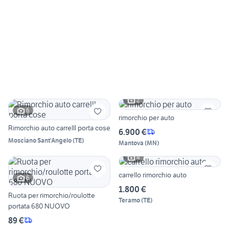
2
6
rimorchio per auto
Rimorchio auto carrelll porta cose
6.900 €
Mosciano Sant'Angelo
(
TE
)
Mantova
(
MN
)
4
carrello rimorchio auto
6
1.800 €
Ruota per rimorchio/roulotte
Teramo
(
TE
)
portata 680 NUOVO
89 €