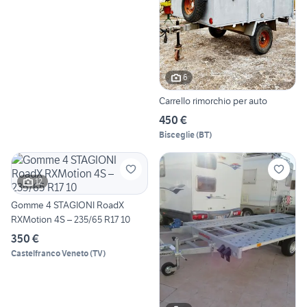
6
Carrello rimorchio per auto
450 €
Bisceglie
(
BT
)
12
Gomme 4 STAGIONI RoadX
RXMotion 4S – 235/65 R17 10
350 €
Castelfranco Veneto
(
TV
)