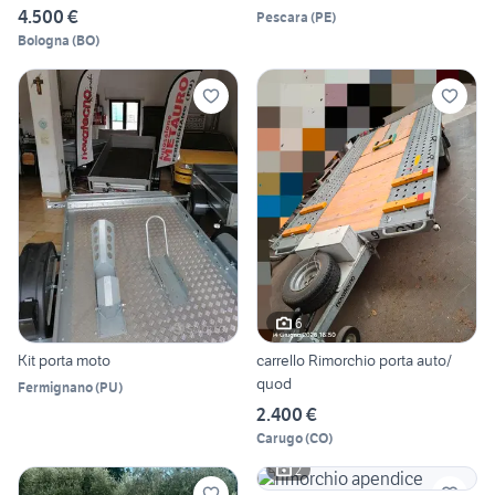
4.500 €
Pescara
(
PE
)
Bologna
(
BO
)
6
Kit porta moto
carrello Rimorchio porta auto/
quod
Fermignano
(
PU
)
2.400 €
Carugo
(
CO
)
2