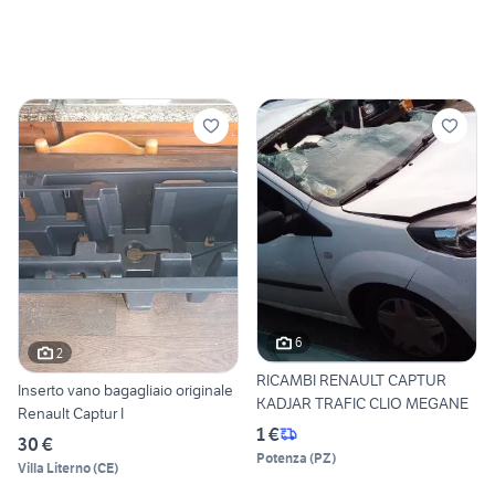
6
2
RICAMBI RENAULT CAPTUR
Inserto vano bagagliaio originale
KADJAR TRAFIC CLIO MEGANE
Renault Captur I
1 €
30 €
Potenza
(
PZ
)
Villa Literno
(
CE
)