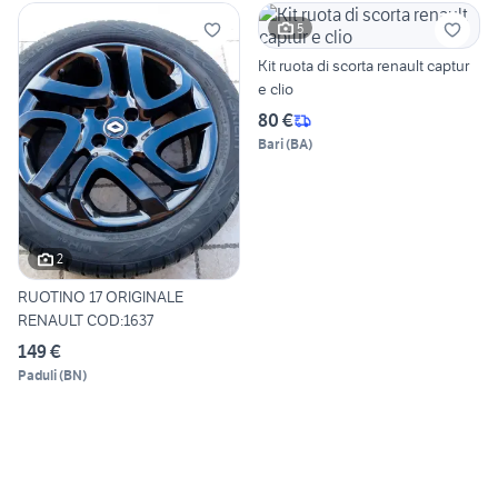
5
Kit ruota di scorta renault captur
e clio
80 €
Bari
(
BA
)
2
RUOTINO 17 ORIGINALE
RENAULT COD:1637
149 €
Paduli
(
BN
)