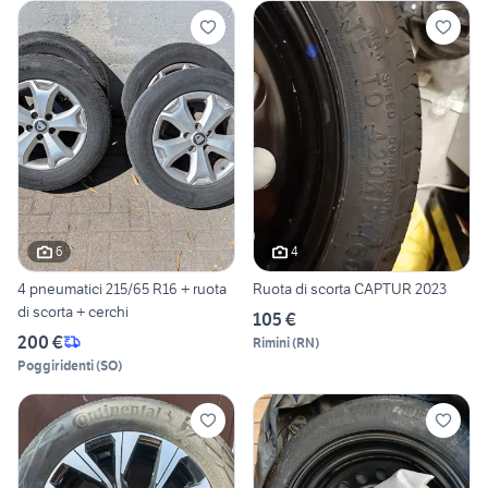
6
4
4 pneumatici 215/65 R16 + ruota
Ruota di scorta CAPTUR 2023
di scorta + cerchi
105 €
200 €
Rimini
(
RN
)
Poggiridenti
(
SO
)