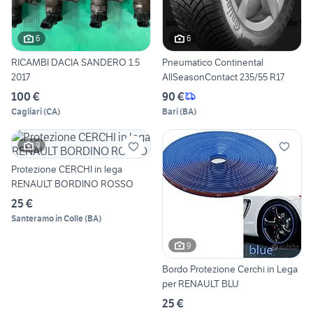
6
6
RICAMBI DACIA SANDERO 1.5
Pneumatico Continental
2017
AllSeasonContact 235/55 R17
100 €
90 €
Cagliari
(
CA
)
Bari
(
BA
)
9
Protezione CERCHI in lega
RENAULT BORDINO ROSSO
25 €
Santeramo in Colle
(
BA
)
9
Bordo Protezione Cerchi in Lega
per RENAULT BLU
25 €