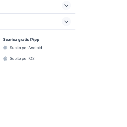
ia
toyota aygo usata roma
 usate
bmw 318d
sports e hobby
c3
500 four
a
Scarica gratis l'App
Animali
 alfa 147
centralina aggiuntiva panda
Subito per Android
ento e
Accessori per animali
hi
Subito per iOS
Musica e Film
omestici
Libri e Riviste
e Fai da te
Strumenti Musicali
amento e
ri
Sports
 i bambini
Biciclette
Collezionismo