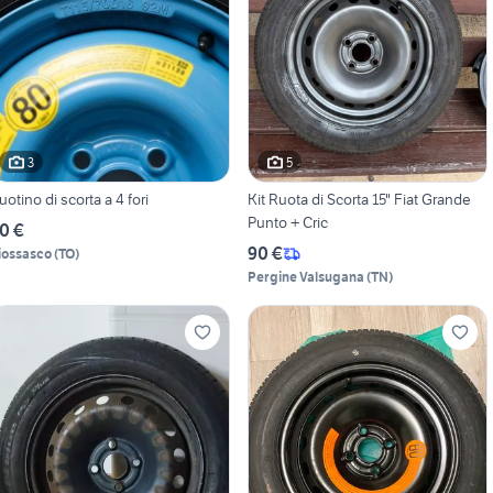
3
5
uotino di scorta a 4 fori
Kit Ruota di Scorta 15" Fiat Grande
Punto + Cric
0 €
90 €
iossasco
(
TO
)
Pergine Valsugana
(
TN
)