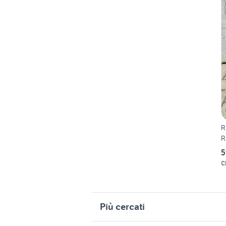
R
R
5
C
Più cercati