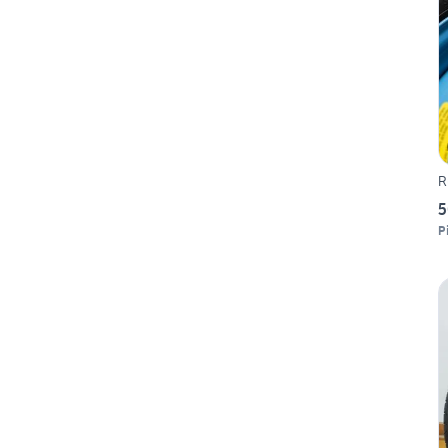
R
5
P