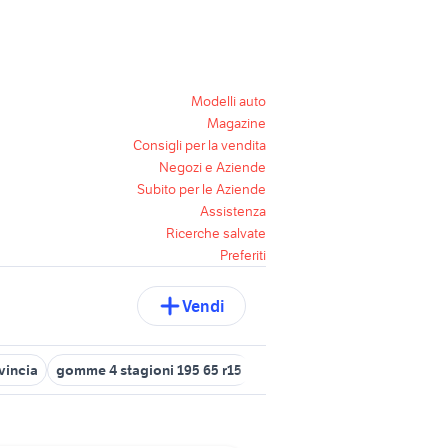
Modelli auto
Magazine
Consigli per la vendita
Negozi e Aziende
Subito per le Aziende
Assistenza
Ricerche salvate
Preferiti
Vendi
vincia
gomme 4 stagioni 195 65 r15
gomme auto 195 50 r15 acce