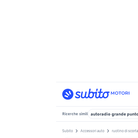
autoradio grande punt
Ricerche
simili
Subito
Accessori auto
ruotino di scort