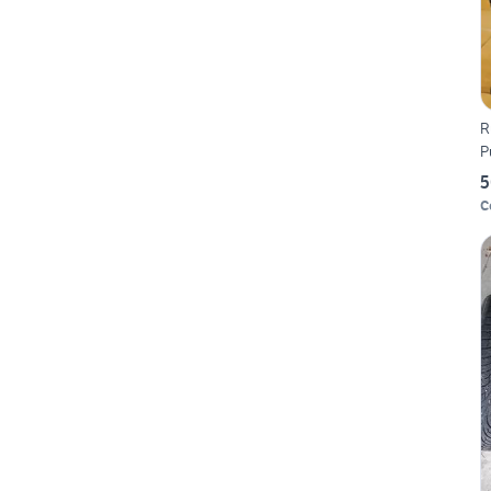
R
P
5
C