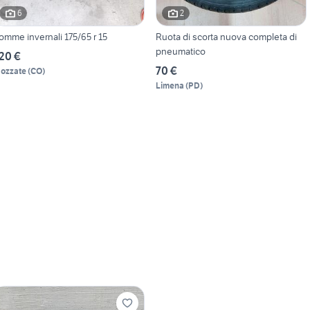
6
2
omme invernali 175/65 r 15
Ruota di scorta nuova completa di
pneumatico
20 €
70 €
ozzate
(
CO
)
Limena
(
PD
)