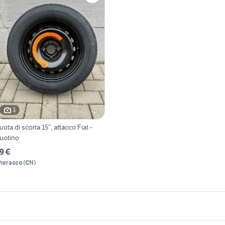
3
uota di scorta 15”, attacco Fiat -
uotino
9 €
herasco
(
CN
)