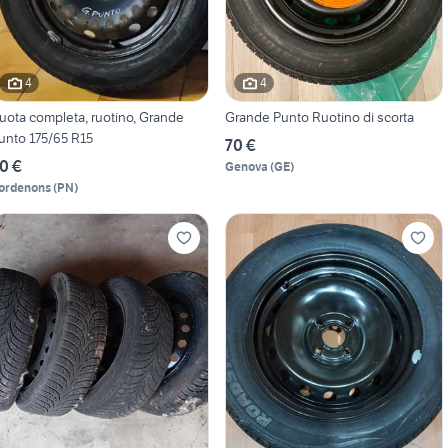
4
4
uota completa, ruotino, Grande
Grande Punto Ruotino di scorta
unto 175/65 R15
70 €
0 €
Genova
(
GE
)
ordenons
(
PN
)