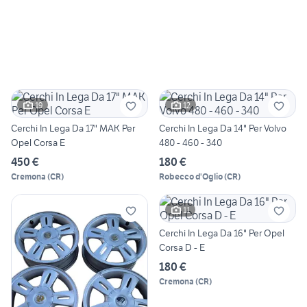
19
12
Cerchi In Lega Da 17" MAK Per
Cerchi In Lega Da 14" Per Volvo
Opel Corsa E
480 - 460 - 340
450 €
180 €
Cremona
(
CR
)
Robecco d'Oglio
(
CR
)
11
Cerchi In Lega Da 16" Per Opel
Corsa D - E
180 €
Cremona
(
CR
)