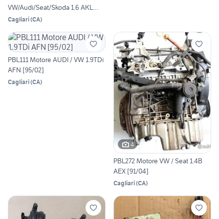
VW/Audi/Seat/Skoda 1.6 AKL
[95/07]
Cagliari
(
CA
)
PBL111 Motore AUDI / VW 1.9TDi
AFN [95/02]
Cagliari
(
CA
)
4
PBL272 Motore VW / Seat 1.4B
AEX [91/04]
Cagliari
(
CA
)