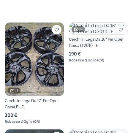
12
Cerchi In Lega Da 16" Per Opel
Corsa D 2010 - E
190 €
Robecco d'Oglio
(
CR
)
11
Cerchi In Lega Da 17" Per Opel
Corsa E - D
300 €
Robecco d'Oglio
(
CR
)