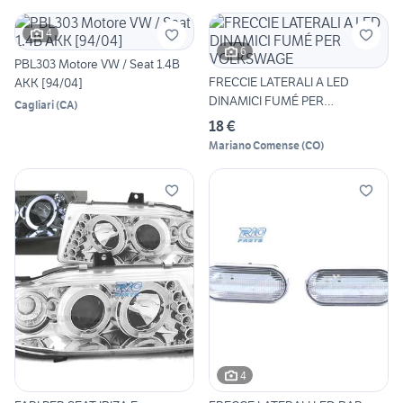
4
6
PBL303 Motore VW / Seat 1.4B
FRECCIE LATERALI A LED
AKK [94/04]
DINAMICI FUMÉ PER
Cagliari
(
CA
)
VOLKSWAGE
18 €
Mariano Comense
(
CO
)
4