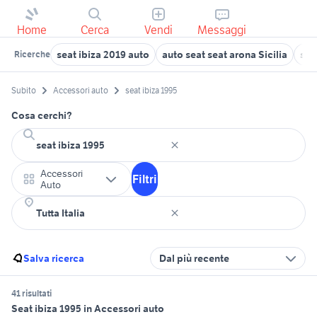
Home
Cerca
Vendi
Messaggi
seat ibiza 2019 auto
auto seat seat arona Sicilia
sea
Ricerche
Subito
Accessori auto
seat ibiza 1995
Cosa cerchi?
Accessori
Filtri
Auto
Salva ricerca
Dal più recente
41 risultati
Seat ibiza 1995 in Accessori auto