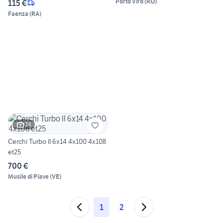
Porto Viro
(
RO
)
115 €
Faenza
(
RA
)
14
Cerchi Turbo II 6x14 4x100 4x108
et25
700 €
Musile di Piave
(
VE
)
1
2