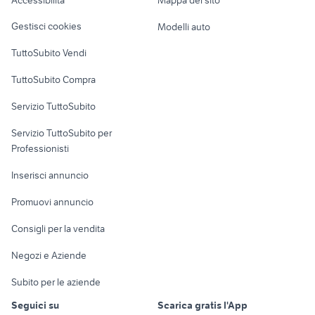
yamaha mt 03
golf 8 usata
Loft, mansarde e
Veicoli commerciali
altro
Gestisci cookies
Modelli auto
Case vacanza
TuttoSubito Vendi
Uffici e Locali
TuttoSubito Compra
commerciali
Servizio TuttoSubito
elettronica
per la casa e la
sports e hobby
Servizio TuttoSubito per
persona
Informatica
Animali
Professionisti
Arredamento e
Console e
Accessori per
Casalinghi
Inserisci annuncio
Videogiochi
animali
Elettrodomestici
Promuovi annuncio
Audio/Video
Musica e Film
Giardino e Fai da te
Consigli per la vendita
Fotografia
Libri e Riviste
Abbigliamento e
Negozi e Aziende
Telefonia
Strumenti Musicali
Accessori
Subito per le aziende
Sports
Tutto per i bambini
Seguici su
Scarica gratis l'App
Biciclette