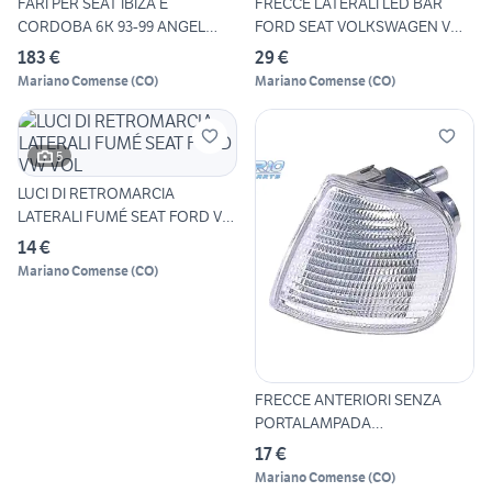
FARI PER SEAT IBIZA E
FRECCE LATERALI LED BAR
CORDOBA 6K 93-99 ANGEL
FORD SEAT VOLKSWAGEN VW
EYES
CR
183 €
29 €
Mariano Comense
(
CO
)
Mariano Comense
(
CO
)
5
LUCI DI RETROMARCIA
LATERALI FUMÉ SEAT FORD VW
VOL
14 €
Mariano Comense
(
CO
)
FRECCE ANTERIORI SENZA
PORTALAMPADA
VOLKSWAGEN VW
17 €
Mariano Comense
(
CO
)