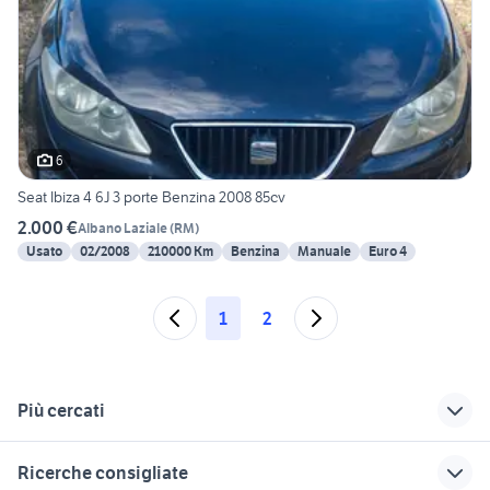
6
Seat Ibiza 4 6J 3 porte Benzina 2008 85cv
2.000 €
Albano Laziale
(
RM
)
Usato
02/2008
210000 Km
Benzina
Manuale
Euro 4
1
2
Più cercati
Correlati
Richerche simili
Suggerimenti
Ricerche consigliate
volkswagen lupo in
mitsubishi 3000 gt
skoda superb