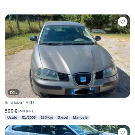
5
Seat ibiza 1.9 TD
500 €
Sora
(
FR
)
Usato
01/2003
160 Km
Diesel
Manuale