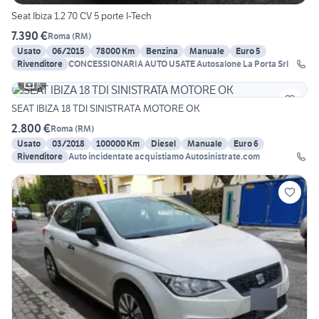
Seat Ibiza 1.2 70 CV 5 porte I-Tech
7.390 €
Roma
(
RM
)
Usato
06/2015
78000 Km
Benzina
Manuale
Euro 5
Rivenditore
CONCESSIONARIA AUTO USATE Autosalone La Porta Srl
8
SEAT IBIZA 18 TDI SINISTRATA MOTORE OK
2.800 €
Roma
(
RM
)
Usato
03/2018
100000 Km
Diesel
Manuale
Euro 6
Rivenditore
Auto incidentate acquistiamo Autosinistrate.com