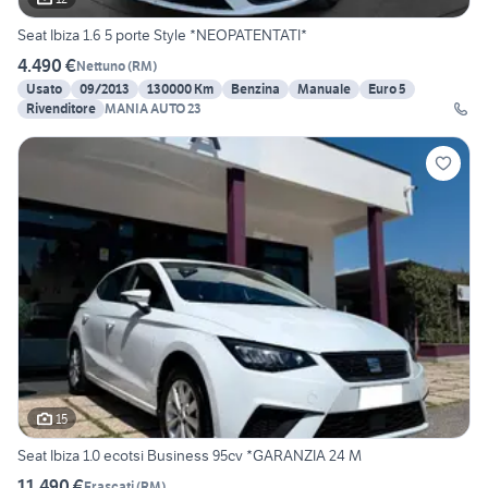
Seat Ibiza 1.6 5 porte Style *NEOPATENTATI*
4.490 €
Nettuno
(
RM
)
Usato
09/2013
130000 Km
Benzina
Manuale
Euro 5
Rivenditore
MANIA AUTO 23
15
Seat Ibiza 1.0 ecotsi Business 95cv *GARANZIA 24 M
11.490 €
Frascati
(
RM
)