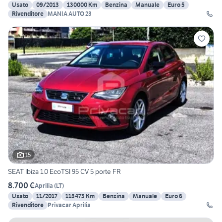
Usato
09/2013
130000 Km
Benzina
Manuale
Euro 5
Rivenditore
MANIA AUTO 23
15
SEAT Ibiza 1.0 EcoTSI 95 CV 5 porte FR
8.700 €
Aprilia
(
LT
)
Usato
11/2017
115473 Km
Benzina
Manuale
Euro 6
Rivenditore
Privacar Aprilia