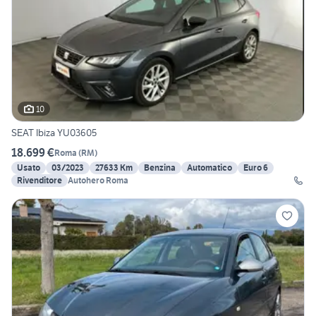
10
SEAT Ibiza YU03605
18.699 €
Roma
(
RM
)
Usato
03/2023
27633 Km
Benzina
Automatico
Euro 6
Rivenditore
Autohero Roma