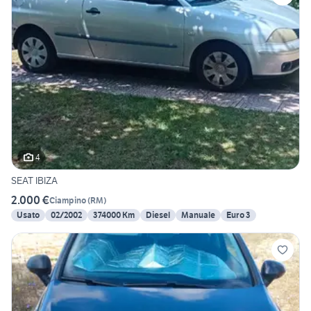
4
SEAT IBIZA
2.000 €
Ciampino
(
RM
)
Usato
02/2002
374000 Km
Diesel
Manuale
Euro 3