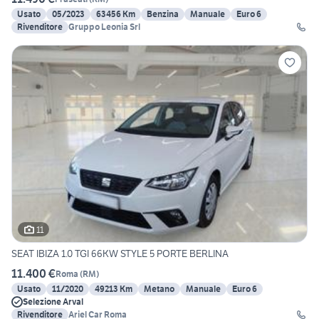
Usato
05/2023
63456 Km
Benzina
Manuale
Euro 6
Rivenditore
Gruppo Leonia Srl
11
SEAT IBIZA 1.0 TGI 66KW STYLE 5 PORTE BERLINA
11.400 €
Roma
(
RM
)
Usato
11/2020
49213 Km
Metano
Manuale
Euro 6
Selezione Arval
Rivenditore
Ariel Car Roma