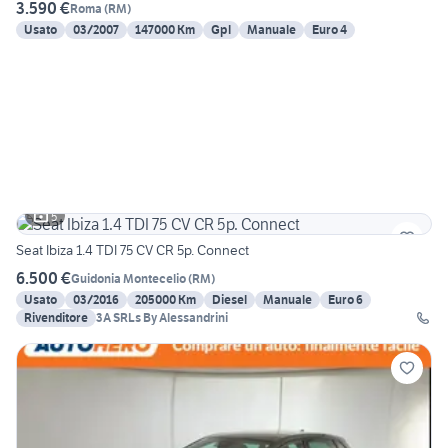
3.590 €
Roma
(
RM
)
Usato
03/2007
147000 Km
Gpl
Manuale
Euro 4
5
Seat Ibiza 1.4 TDI 75 CV CR 5p. Connect
6.500 €
Guidonia Montecelio
(
RM
)
Usato
03/2016
205000 Km
Diesel
Manuale
Euro 6
Rivenditore
3A SRLs By Alessandrini