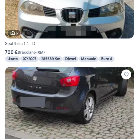
6
Seat Ibiza 1.4 TDI
700 €
Bracciano
(
RM
)
Usato
07/2007
285689 Km
Diesel
Manuale
Euro 4