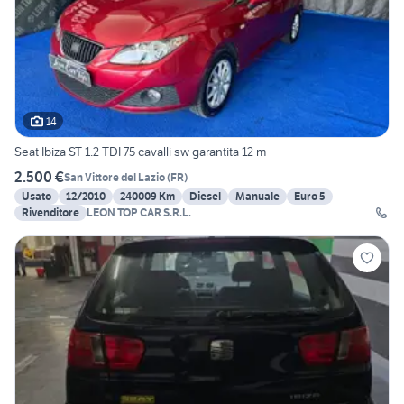
14
Seat Ibiza ST 1.2 TDI 75 cavalli sw garantita 12 m
2.500 €
San Vittore del Lazio
(
FR
)
Usato
12/2010
240009 Km
Diesel
Manuale
Euro 5
Rivenditore
LEON TOP CAR S.R.L.