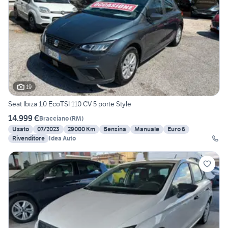
19
Seat Ibiza 1.0 EcoTSI 110 CV 5 porte Style
14.999 €
Bracciano
(
RM
)
Usato
07/2023
29000 Km
Benzina
Manuale
Euro 6
Rivenditore
Idea Auto