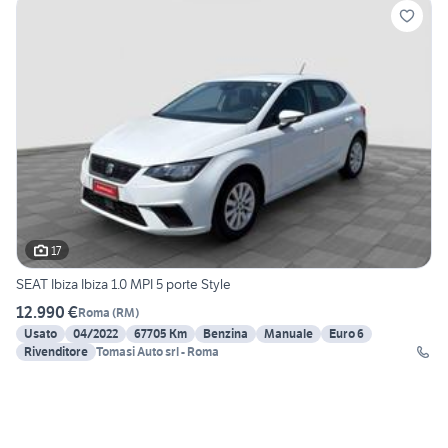
17
SEAT Ibiza Ibiza 1.0 MPI 5 porte Style
12.990 €
Roma
(
RM
)
Usato
04/2022
67705 Km
Benzina
Manuale
Euro 6
Rivenditore
Tomasi Auto srl - Roma