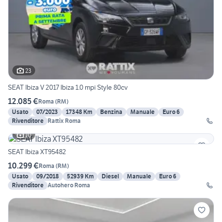
23
SEAT Ibiza V 2017 Ibiza 1.0 mpi Style 80cv
12.085 €
Roma
(
RM
)
Usato
07/2023
17348 Km
Benzina
Manuale
Euro 6
Rivenditore
Rattix Roma
10
SEAT Ibiza XT95482
10.299 €
Roma
(
RM
)
Usato
09/2018
52939 Km
Diesel
Manuale
Euro 6
Rivenditore
Autohero Roma