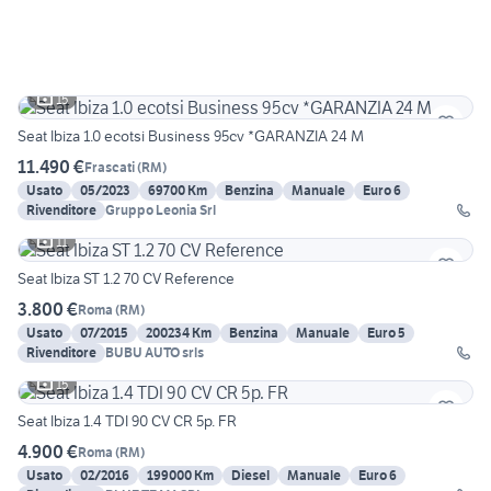
15
Seat Ibiza 1.0 ecotsi Business 95cv *GARANZIA 24 M
11.490 €
Frascati
(
RM
)
Usato
05/2023
69700 Km
Benzina
Manuale
Euro 6
Rivenditore
Gruppo Leonia Srl
11
Seat Ibiza ST 1.2 70 CV Reference
3.800 €
Roma
(
RM
)
Usato
07/2015
200234 Km
Benzina
Manuale
Euro 5
Rivenditore
BUBU AUTO srls
15
Seat Ibiza 1.4 TDI 90 CV CR 5p. FR
4.900 €
Roma
(
RM
)
Usato
02/2016
199000 Km
Diesel
Manuale
Euro 6