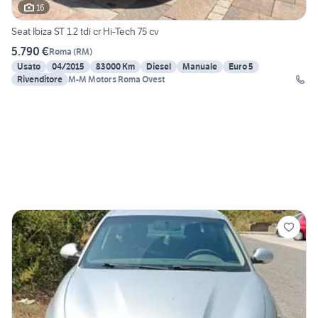
16
Seat Ibiza ST 1.2 tdi cr Hi-Tech 75 cv
5.790 €
Roma
(
RM
)
Usato
04/2015
83000 Km
Diesel
Manuale
Euro 5
Rivenditore
M-M Motors Roma Ovest