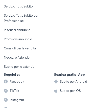
Servizio TuttoSubito
elettronica
per la casa e la
sports e hobby
Servizio TuttoSubito per
persona
Informatica
Animali
Professionisti
Arredamento e
Console e
Accessori per
Casalinghi
Inserisci annuncio
Videogiochi
animali
Elettrodomestici
Promuovi annuncio
Audio/Video
Musica e Film
Giardino e Fai da te
Consigli per la vendita
Fotografia
Libri e Riviste
Abbigliamento e
Negozi e Aziende
Telefonia
Strumenti Musicali
Accessori
Subito per le aziende
Sports
Tutto per i bambini
Seguici su
Scarica gratis l'App
Biciclette
Facebook
Subito per Android
Collezionismo
TikTok
Subito per iOS
Instagram