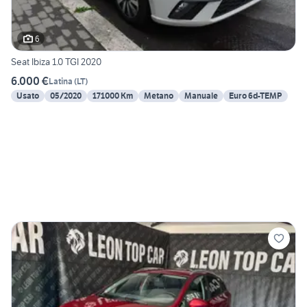
6
Seat Ibiza 1.0 TGI 2020
6.000 €
Latina
(
LT
)
Usato
05/2020
171000 Km
Metano
Manuale
Euro 6d-TEMP