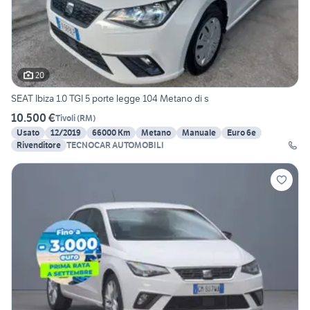
20
SEAT Ibiza 1.0 TGI 5 porte legge 104 Metano di s
10.500 €
Tivoli
(
RM
)
Usato
12/2019
66000 Km
Metano
Manuale
Euro 6e
Rivenditore
TECNOCAR AUTOMOBILI