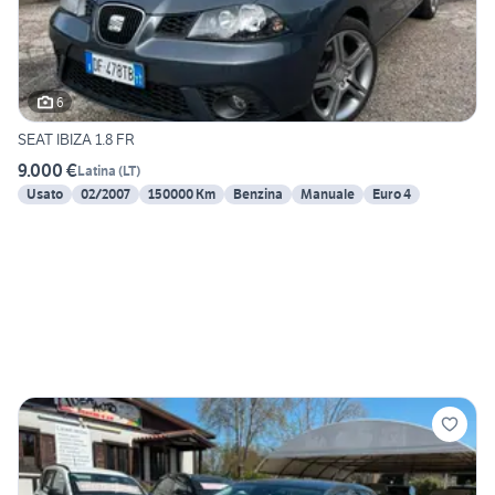
6
SEAT IBIZA 1.8 FR
9.000 €
Latina
(
LT
)
Usato
02/2007
150000 Km
Benzina
Manuale
Euro 4