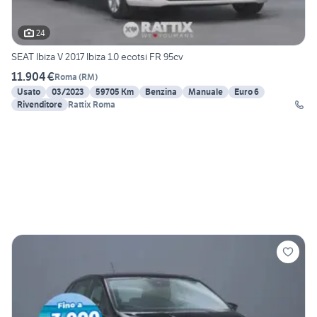
24
SEAT Ibiza V 2017 Ibiza 1.0 ecotsi FR 95cv
11.904 €
Roma
(
RM
)
Usato
03/2023
59705 Km
Benzina
Manuale
Euro 6
Rivenditore
Rattix Roma