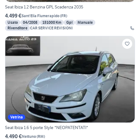
Seat Ibiza 1.2 Benzina GPL Scadenza 2035
4.499 €
Sant'Elia Fiumerapido
(
FR
)
Usato
04/2008
151000 Km
Gpl
Manuale
Rivenditore
CAR SERVICE REVISIONI
Vetrina
Seat Ibiza 1.6 5 porte Style *NEOPATENTATI*
4.490 €
Nettuno
(
RM
)