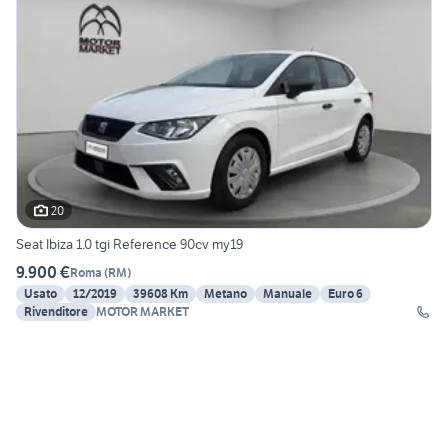
20
Seat Ibiza 1.0 tgi Reference 90cv my19
9.900 €
Roma
(
RM
)
Usato
12/2019
39608 Km
Metano
Manuale
Euro 6
Rivenditore
MOTOR MARKET