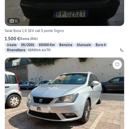
11
Seat Ibiza 1.4 16V cat 5 porte Signo
1.500 €
Roma
(
RM
)
Usato
05/2001
69000 Km
Benzina
Manuale
Euro 4
Rivenditore
SERENA AUTO