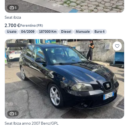
6
Seat ibiza
2.700 €
Ferentino
(
FR
)
Usato
04/2009
187000 Km
Diesel
Manuale
Euro 4
6
Seat Ibiza anno 2007 Benz/GPL