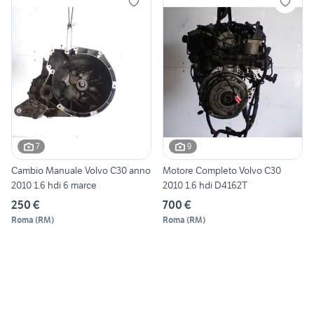
7
9
Cambio Manuale Volvo C30 anno
Motore Completo Volvo C30
2010 1.6 hdi 6 marce
2010 1.6 hdi D4162T
250 €
700 €
Roma
(
RM
)
Roma
(
RM
)