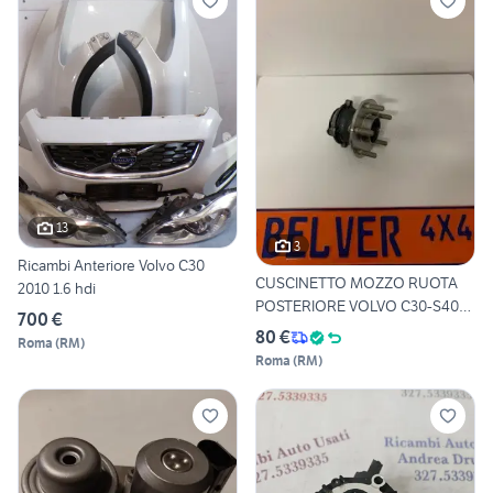
13
3
Ricambi Anteriore Volvo C30
CUSCINETTO MOZZO RUOTA
2010 1.6 hdi
POSTERIORE VOLVO C30-S40-
700 €
V5
80 €
Roma
(
RM
)
Roma
(
RM
)