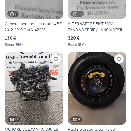
7
10
Compressore opel mokka 1.4 BZ
ALTERNATORE FIAT 500/
2012-2019 GM N 42623
PANDA 3 SERIE / LANCIA YPSIL
130 €
320 €
Roma
(
RM
)
Roma
(
RM
)
11
4
MOTORE VOLVO V40/ C30 1.6
Ruotino di scorta per volvo