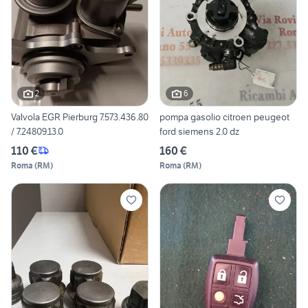
2
6
Valvola EGR Pierburg 7.573.436.80
pompa gasolio citroen peugeot
/ 7.24809.13.0
ford siemens 2.0 dz
110 €
160 €
Roma
(
RM
)
Roma
(
RM
)