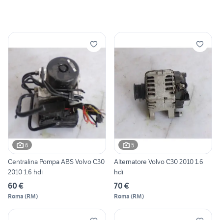
6
5
Centralina Pompa ABS Volvo C30
Alternatore Volvo C30 2010 1.6
2010 1.6 hdi
hdi
60 €
70 €
Roma
(
RM
)
Roma
(
RM
)