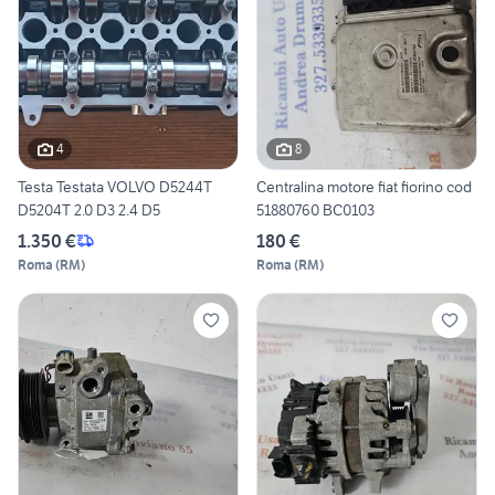
4
8
Testa Testata VOLVO D5244T
Centralina motore fiat fiorino cod
D5204T 2.0 D3 2.4 D5
51880760 BC0103
1.350 €
180 €
Roma
(
RM
)
Roma
(
RM
)