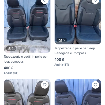
27
Tappezzeria in pelle per Jeep
21
Renegade e Compass
Tappezzeria o sedili in pelle per
400 €
jeep compass
Andria
(
BT
)
400 €
Andria
(
BT
)