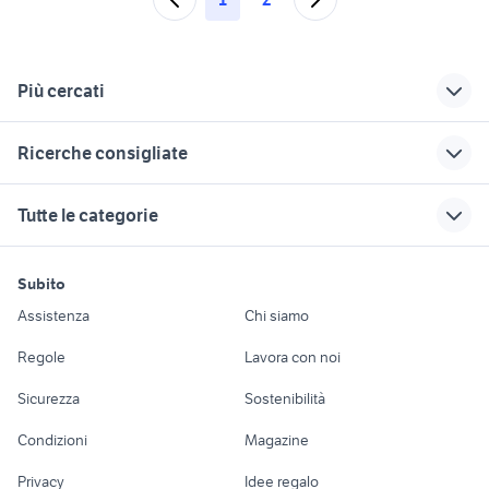
Più cercati
Correlati
Richerche simili
Suggerimenti
Ricerche consigliate
ricambi jeep
gomme jeep
auto cabrio
wrangler
compass
auto usate pescara
peugeot 205
golf 6
Tutte le categorie
parafango
jeep compass
golf 8 gti
ford mondeo
auto usate lecco
posteriore ducati
brescia
auto usate imola
auto usate taranto privati
microcar auto
motori
immobili
lavoro e servizi
scrambler
paraurti posteriore
fiat 1100 anni 50
Subito
ritmo abarth 130 tc
auto Napoli provincia
jeep in lazio
jeep renegade
Auto
Appartamenti
Offerte di lavoro
auto usate reggio
Assistenza
Chi siamo
renault captur usata sicilia
auto 2000 acireale
sedile per vasca da
jeep compass
emilia
Accessori Auto
Camere/Posti letto
Servizi
bagno ikea
interni accessori
volvo v70 auto Lombardia
carburatore 22
Regole
Lavora con noi
auto
jeep cherokee auto
Moto e Scooter
Ville singole e a
Candidati in cerca di
jeep cj 7
alfa romeo Piemonte
Sicurezza
Sostenibilità
Sicilia
sedili posteriori
schiera
lavoro
500 four
hanway accessori moto
Accessori Moto
jeep compass
auto jeep compass
Condizioni
Magazine
Terreni e rustici
Attrezzature di
lancia musa auto Milano
piaggio beverly 250 accessori
suv
sedile posteriore
Nautica
lavoro
provincia
moto
Privacy
Idee regalo
sdoppiato
jeep compass Sicilia
Garage e box