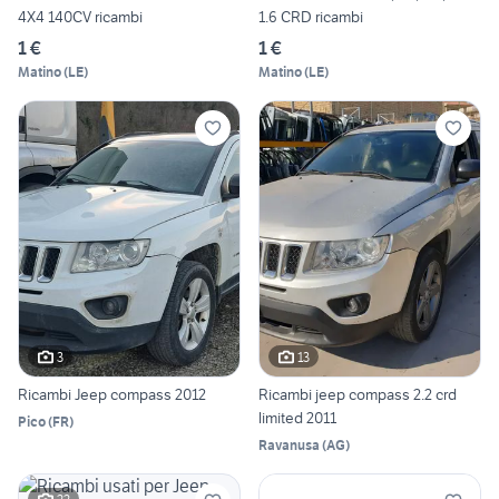
4X4 140CV ricambi
1.6 CRD ricambi
1 €
1 €
Matino
(
LE
)
Matino
(
LE
)
3
13
Ricambi Jeep compass 2012
Ricambi jeep compass 2.2 crd
limited 2011
Pico
(
FR
)
Ravanusa
(
AG
)