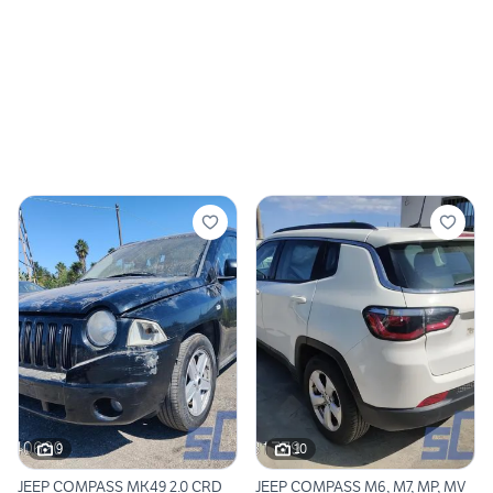
9
10
JEEP COMPASS MK49 2.0 CRD
JEEP COMPASS M6, M7, MP, MV