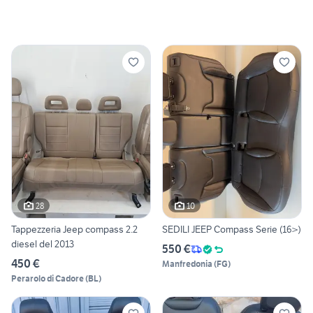
28
10
Tappezzeria Jeep compass 2.2
SEDILI JEEP Compass Serie (16>)
diesel del 2013
550 €
450 €
Manfredonia
(
FG
)
Perarolo di Cadore
(
BL
)