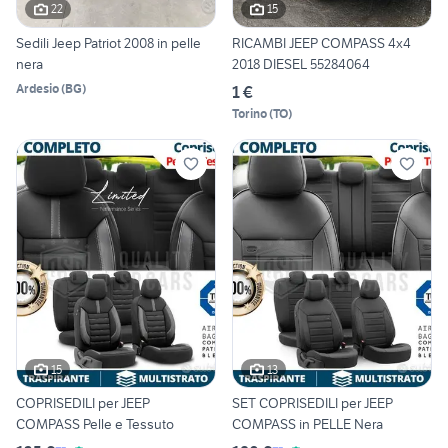
22
15
Sedili Jeep Patriot 2008 in pelle
RICAMBI JEEP COMPASS 4x4
nera
2018 DIESEL 55284064
Ardesio
(
BG
)
1 €
Torino
(
TO
)
15
13
COPRISEDILI per JEEP
SET COPRISEDILI per JEEP
COMPASS Pelle e Tessuto
COMPASS in PELLE Nera