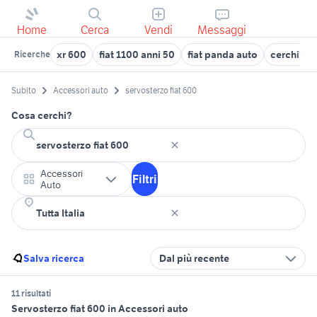
Home
Cerca
Vendi
Messaggi
xr 600
fiat 1100 anni 50
fiat panda auto
cerchi 13 
Ricerche
Subito
Accessori auto
servosterzo fiat 600
Cosa cerchi?
Accessori
Filtri
Auto
Salva ricerca
Dal più recente
11 risultati
Servosterzo fiat 600 in Accessori auto