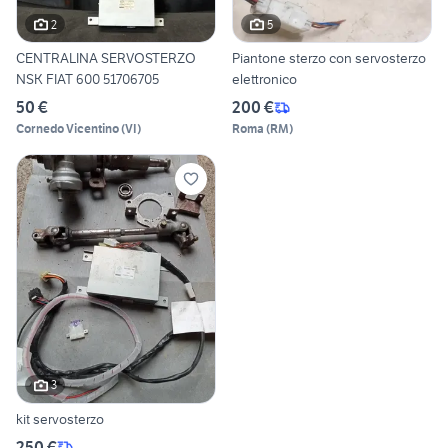
2
5
CENTRALINA SERVOSTERZO
Piantone sterzo con servosterzo
NSK FIAT 600 51706705
elettronico
50 €
200 €
Cornedo Vicentino
(
VI
)
Roma
(
RM
)
3
kit servosterzo
250 €