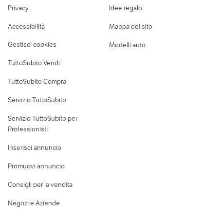
lavoro
lancia delta campania
toyota aygo x cite
Privacy
Idee regalo
Garage e box
Caravan e Camper
Accessibilità
Mappa del sito
Loft, mansarde e
Veicoli commerciali
altro
Gestisci cookies
Modelli auto
Case vacanza
TuttoSubito Vendi
Uffici e Locali
TuttoSubito Compra
commerciali
Servizio TuttoSubito
elettronica
per la casa e la
sports e hobby
Servizio TuttoSubito per
persona
Informatica
Animali
Professionisti
Arredamento e
Console e
Accessori per
Casalinghi
Inserisci annuncio
Videogiochi
animali
Elettrodomestici
Promuovi annuncio
Audio/Video
Musica e Film
Giardino e Fai da te
Consigli per la vendita
Fotografia
Libri e Riviste
Abbigliamento e
Negozi e Aziende
Telefonia
Strumenti Musicali
Accessori