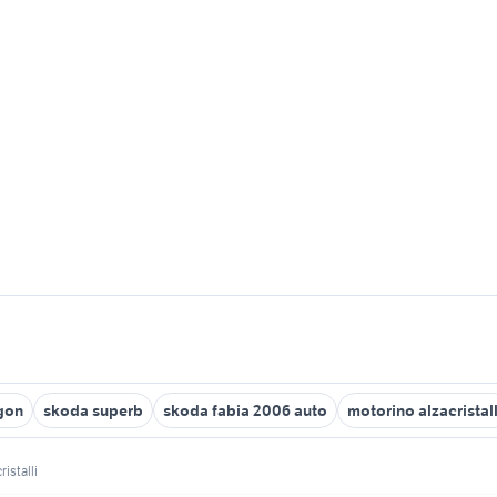
gon
skoda superb
skoda fabia 2006 auto
motorino alzacristall
ristalli