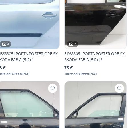
4
2
J6833051 PORTA POSTERIORE SX
5J9833051 PORTA POSTERIORE SX
KODA FABIA (5J2) 1.
SKODA FABIA (5J2) (2
3 €
73 €
orre del Greco
(
NA
)
Torre del Greco
(
NA
)