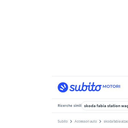
skoda fabia station wa
Ricerche
simili
Subito
Accessori auto
skoda fabia alzac