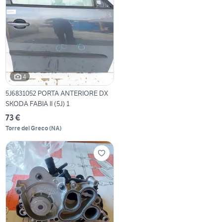
4
5J6831052 PORTA ANTERIORE DX
SKODA FABIA II (5J) 1
73 €
Torre del Greco
(
NA
)