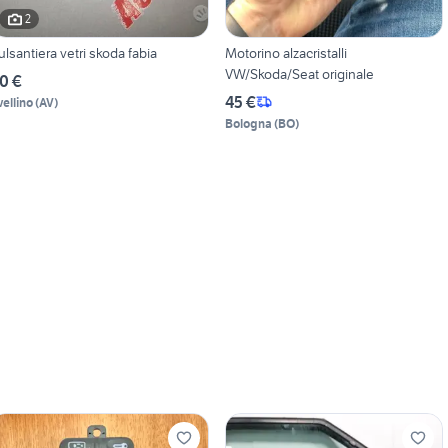
2
ulsantiera vetri skoda fabia
Motorino alzacristalli
VW/Skoda/Seat originale
0 €
45 €
vellino
(
AV
)
Bologna
(
BO
)