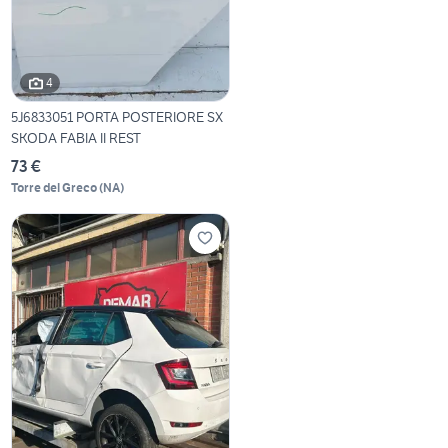
4
5J6833051 PORTA POSTERIORE SX
SKODA FABIA II REST
73 €
Torre del Greco
(
NA
)