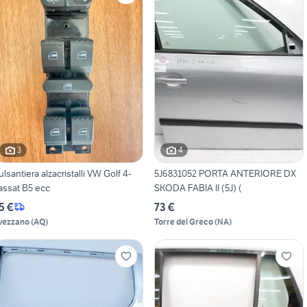
3
4
ulsantiera alzacristalli VW Golf 4-
5J6831052 PORTA ANTERIORE DX
assat B5 ecc
SKODA FABIA II (5J) (
5 €
73 €
vezzano
(
AQ
)
Torre del Greco
(
NA
)