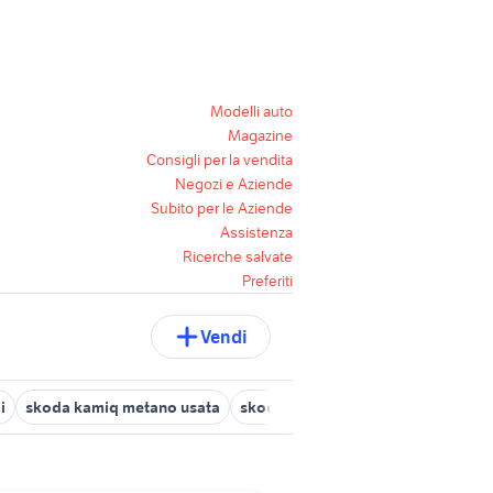
Modelli auto
Magazine
Consigli per la vendita
Negozi e Aziende
Subito per le Aziende
Assistenza
Ricerche salvate
Preferiti
Vendi
i
skoda kamiq metano usata
skoda fabia 2013 auto
skoda pia