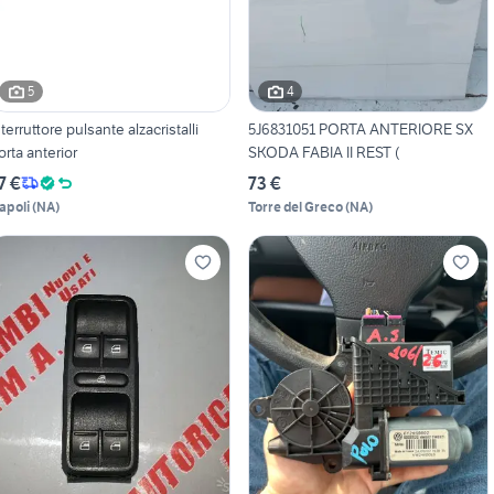
5
4
nterruttore pulsante alzacristalli
5J6831051 PORTA ANTERIORE SX
orta anterior
SKODA FABIA II REST (
7 €
73 €
apoli
(
NA
)
Torre del Greco
(
NA
)