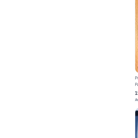
P
P
1
A