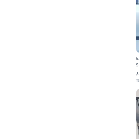
5
S
7
T