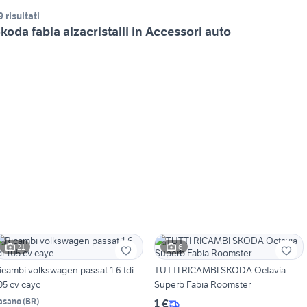
9 risultati
koda fabia alzacristalli in Accessori auto
21
6
icambi volkswagen passat 1.6 tdi
TUTTI RICAMBI SKODA Octavia
05 cv cayc
Superb Fabia Roomster
asano
(
BR
)
1 €