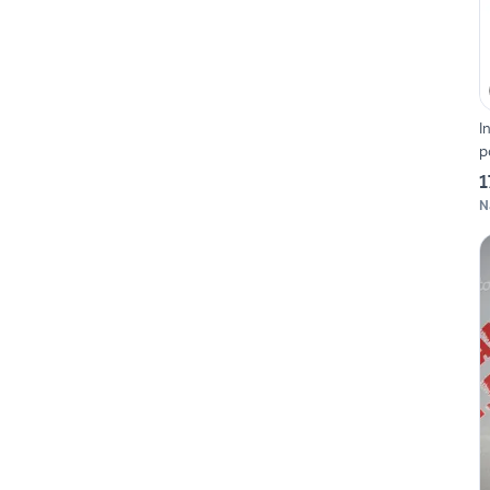
I
p
1
N