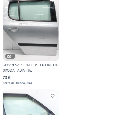
3
5J9833052 PORTA POSTERIORE DX
SKODA FABIA II (5J)
73 €
Torre del Greco
(
NA
)