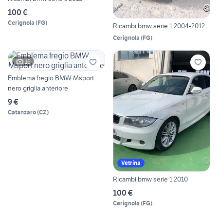
100 €
Cerignola
(
FG
)
Ricambi bmw serie 1 2004-2012
Cerignola
(
FG
)
16
Emblema fregio BMW Msport
nero griglia anteriore
9 €
Catanzaro
(
CZ
)
Vetrina
Ricambi bmw serie 1 2010
100 €
Cerignola
(
FG
)