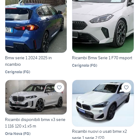
Bmw serie 1 2024 2025 in
Ricambi Bmw Serie 1 F70 msport
ricambio
Cerignola
(
FG
)
Cerignola
(
FG
)
Ricambi disponibili bmw x3 serie
1 116 120 x1 x5 m
Ricambi nuovi o usati bmw x2
Orta Nova
(
FG
)
serie 1 serie 2 f20