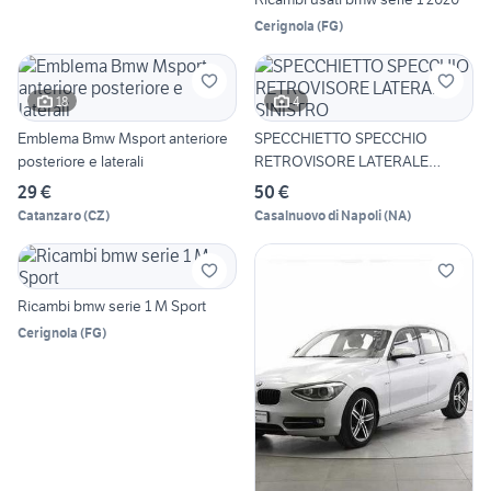
Cerignola
(
FG
)
18
4
Emblema Bmw Msport anteriore
SPECCHIETTO SPECCHIO
posteriore e laterali
RETROVISORE LATERALE
SINISTRO
29 €
50 €
Catanzaro
(
CZ
)
Casalnuovo di Napoli
(
NA
)
Ricambi bmw serie 1 M Sport
Cerignola
(
FG
)