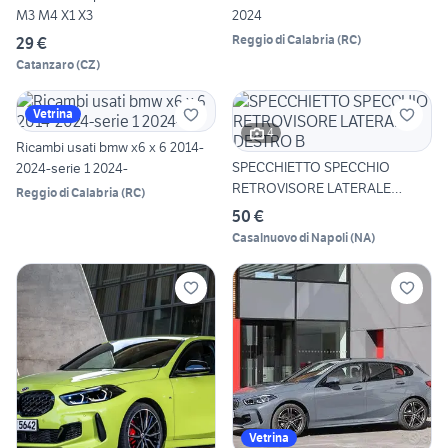
M3 M4 X1 X3
2024
Reggio di Calabria
(
RC
)
29 €
Catanzaro
(
CZ
)
Vetrina
4
Ricambi usati bmw x6 x 6 2014-
SPECCHIETTO SPECCHIO
2024-serie 1 2024-
RETROVISORE LATERALE
Reggio di Calabria
(
RC
)
DESTRO B
50 €
Casalnuovo di Napoli
(
NA
)
Vetrina