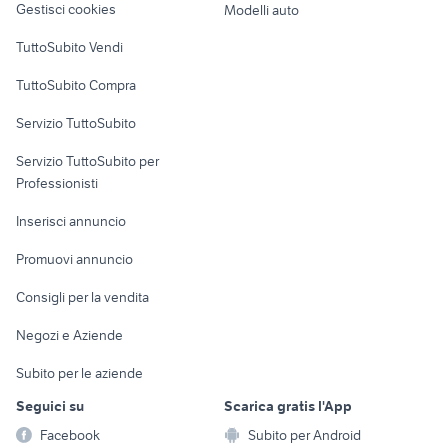
Gestisci cookies
Modelli auto
Case vacanza
TuttoSubito Vendi
Uffici e Locali
TuttoSubito Compra
commerciali
Servizio TuttoSubito
elettronica
per la casa e la
sports e hobby
Servizio TuttoSubito per
persona
Informatica
Animali
Professionisti
Arredamento e
Console e
Accessori per
Casalinghi
Inserisci annuncio
Videogiochi
animali
Elettrodomestici
Promuovi annuncio
Audio/Video
Musica e Film
Giardino e Fai da te
Consigli per la vendita
Fotografia
Libri e Riviste
Abbigliamento e
Negozi e Aziende
Telefonia
Strumenti Musicali
Accessori
Subito per le aziende
Sports
Tutto per i bambini
Seguici su
Scarica gratis l'App
Biciclette
Facebook
Subito per Android