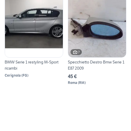
7
BMW Serie 1 restyling M-Sport
Specchietto Destro Bmw Serie 1
ricambi
E87 2009
Cerignola
(
FG
)
45 €
Roma
(
RM
)