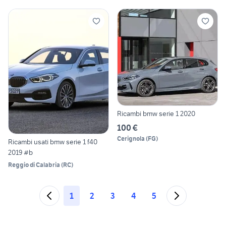
Ricambi bmw serie 1 2020
100 €
Cerignola
(
FG
)
Ricambi usati bmw serie 1 f40
2019 #b
Reggio di Calabria
(
RC
)
1
2
3
4
5