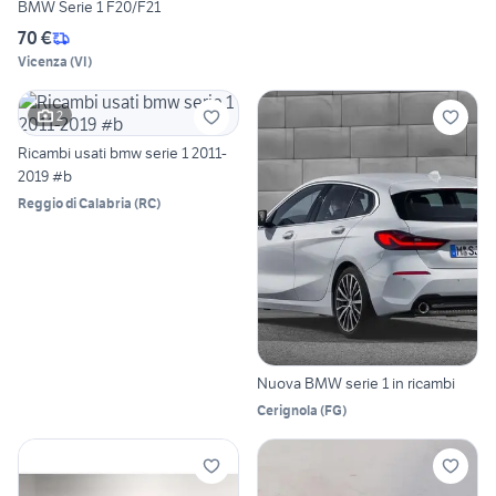
BMW Serie 1 F20/F21
70 €
Vicenza
(
VI
)
2
Ricambi usati bmw serie 1 2011-
2019 #b
Reggio di Calabria
(
RC
)
Nuova BMW serie 1 in ricambi
Cerignola
(
FG
)