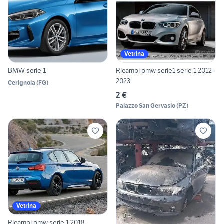
Vetrina
BMW serie 1
Ricambi bmw serie1 serie 1 2012-
2023
Cerignola
(
FG
)
2 €
Palazzo San Gervasio
(
PZ
)
Vetrina
Ricambi bmw serie 1 2018