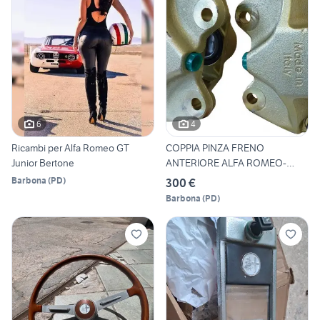
6
4
Ricambi per Alfa Romeo GT
COPPIA PINZA FRENO
Junior Bertone
ANTERIORE ALFA ROMEO-
1600-1750
Barbona
(
PD
)
300 €
Barbona
(
PD
)