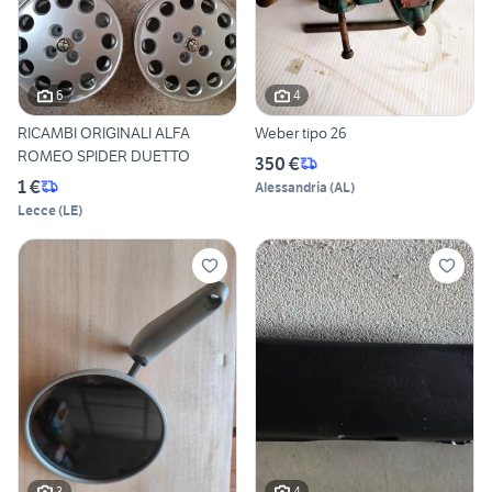
6
4
RICAMBI ORIGINALI ALFA
Weber tipo 26
ROMEO SPIDER DUETTO
350 €
1 €
Alessandria
(
AL
)
Lecce
(
LE
)
3
4