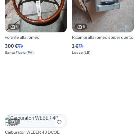
3
6
volante alfa romeo
Ricambi alfa romeo spider duetto
300 €
1 €
Santa Flavia
(
PA
)
Lecce
(
LE
)
3
Carburatori WEBER 40 DCOE