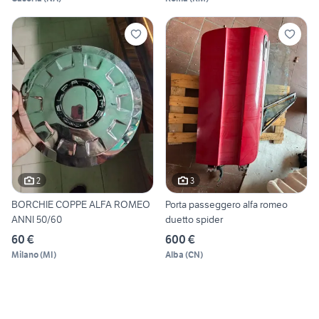
2
3
BORCHIE COPPE ALFA ROMEO
Porta passeggero alfa romeo
ANNI 50/60
duetto spider
60 €
600 €
Milano
(
MI
)
Alba
(
CN
)