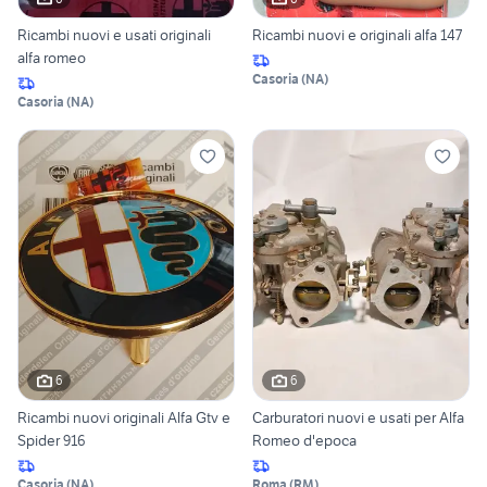
Ricambi nuovi e usati originali
Ricambi nuovi e originali alfa 147
alfa romeo
Casoria
(
NA
)
Casoria
(
NA
)
6
6
Ricambi nuovi originali Alfa Gtv e
Carburatori nuovi e usati per Alfa
Spider 916
Romeo d'epoca
Casoria
(
NA
)
Roma
(
RM
)