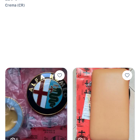
Crema
(
CR
)
6
6