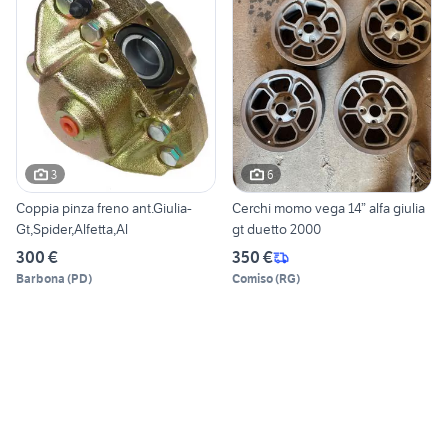
3
6
Coppia pinza freno ant.Giulia-
Cerchi momo vega 14” alfa giulia
Gt,Spider,Alfetta,Al
gt duetto 2000
300 €
350 €
Barbona
(
PD
)
Comiso
(
RG
)