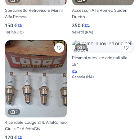
Specchietto Retrovisore Marini
Accessori Alfa Romeo Spider
Alfa Romeo
Duetto
150 €
350 €
Torino
(
TO
)
Velletri
(
RM
)
6
Ricambi nuovi ed originali alfa
164
Casoria
(
NA
)
2
4 candele Lodge 2HL AlfaRomeo
Giulia Gt AlfettaGtv
120 €