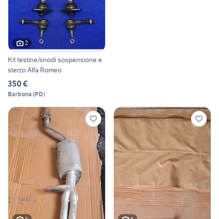
2
Kit testine/snodi sospensione e
sterzo Alfa Romeo
350 €
Barbona
(
PD
)