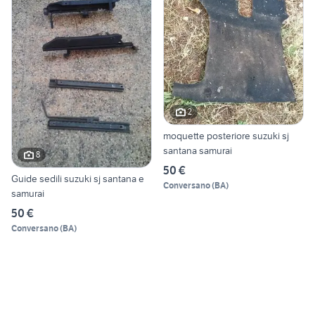
2
moquette posteriore suzuki sj
santana samurai
8
50 €
Guide sedili suzuki sj santana e
Conversano
(
BA
)
samurai
50 €
Conversano
(
BA
)