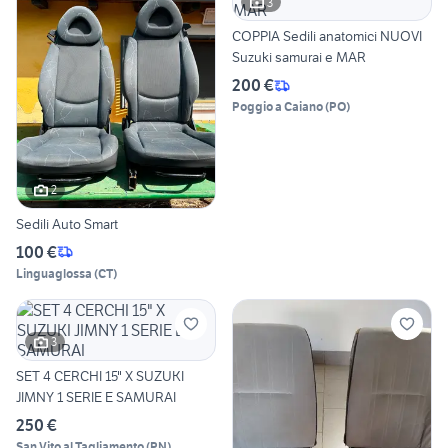
3
COPPIA Sedili anatomici NUOVI
Suzuki samurai e MAR
200 €
Poggio a Caiano
(
PO
)
2
Sedili Auto Smart
100 €
Linguaglossa
(
CT
)
3
SET 4 CERCHI 15" X SUZUKI
JIMNY 1 SERIE E SAMURAI
250 €
San Vito al Tagliamento
(
PN
)