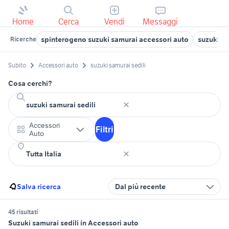
Home
Cerca
Vendi
Messaggi
spinterogeno suzuki samurai accessori auto
suzuki si
Ricerche
Subito
Accessori auto
suzuki samurai sedili
Cosa cerchi?
Accessori
Filtri
Auto
Salva ricerca
Dal più recente
45 risultati
Suzuki samurai sedili in Accessori auto