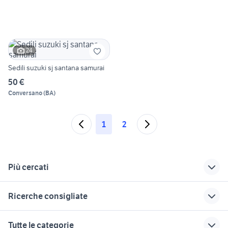
24
Sedili suzuki sj santana samurai
50 €
Conversano
(
BA
)
1
2
Più cercati
Correlati
Richerche simili
Suggerimenti
Ricerche consigliate
suzuki Lucca
distanziali suzuki
suzuki samurai auto
samurai auto
Pisa provincia
golf 8 usata
auto solo passaggio Campania
cerchi suzuki
Tutte le categorie
suzuki samurai in
golf 6