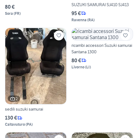
SUZUKI SAMURAI SJ410 SJ413
80 €
95 €
Sora
(
FR
)
Ravenna
(
RA
)
ricambi accessori Suzuki samurai
Santana 1300
80 €
Livorno
(
LI
)
2
sedili suzuki samurai
130 €
Caltavuturo
(
PA
)