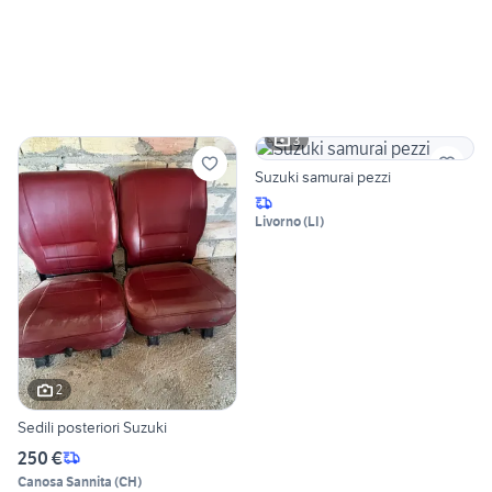
3
Suzuki samurai pezzi
Livorno
(
LI
)
2
Sedili posteriori Suzuki
250 €
Canosa Sannita
(
CH
)