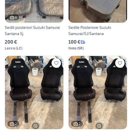
6
Sedili posteriori Suzuki Samurai
Sedile Posteriore Suzuki
Santana Sj
Samurai/SJ/Santana
200 €
100 €
Lecco
(
LC
)
Noto
(
SR
)
2
2