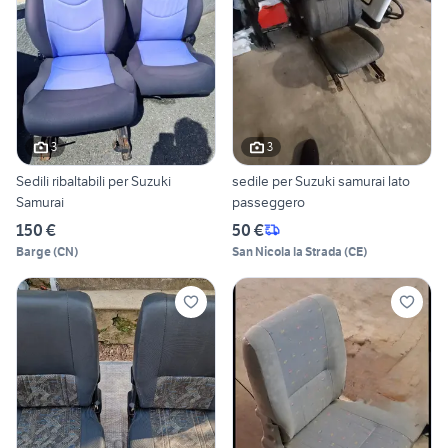
3
3
Sedili ribaltabili per Suzuki
sedile per Suzuki samurai lato
Samurai
passeggero
150 €
50 €
Barge
(
CN
)
San Nicola la Strada
(
CE
)