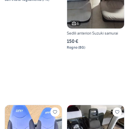
6
Sedili anteriori Suzuki samurai
150 €
Rogno
(
BG
)