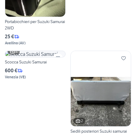
Portabicchieri per Suzuki Samurai
2WD
25 €
Avellino
(
AV
)
6
Scocca Suzuki Samurai
600 €
Venezia
(
VE
)
2
Sedili posteriori Suzuki samurai