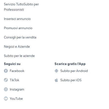
Servizio TuttoSubito per
persona
Informatica
Animali
Professionisti
Arredamento e
Console e
Accessori per
Casalinghi
Inserisci annuncio
Videogiochi
animali
Elettrodomestici
Promuovi annuncio
Audio/Video
Musica e Film
Giardino e Fai da te
Consigli per la vendita
Fotografia
Libri e Riviste
Abbigliamento e
Negozi e Aziende
Telefonia
Strumenti Musicali
Accessori
Subito per le aziende
Sports
Tutto per i bambini
Seguici su
Scarica gratis l'App
Biciclette
Facebook
Subito per Android
Collezionismo
TikTok
Subito per iOS
Instagram
YouTube