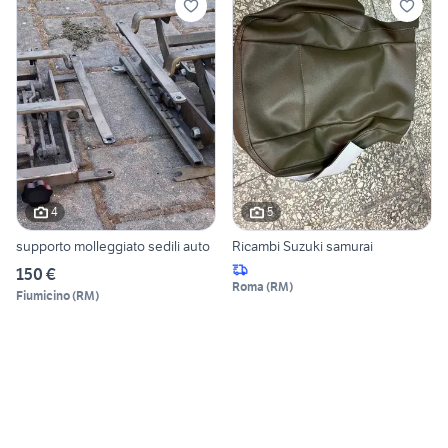
4
5
supporto molleggiato sedili auto
Ricambi Suzuki samurai
150 €
Roma
(
RM
)
Fiumicino
(
RM
)