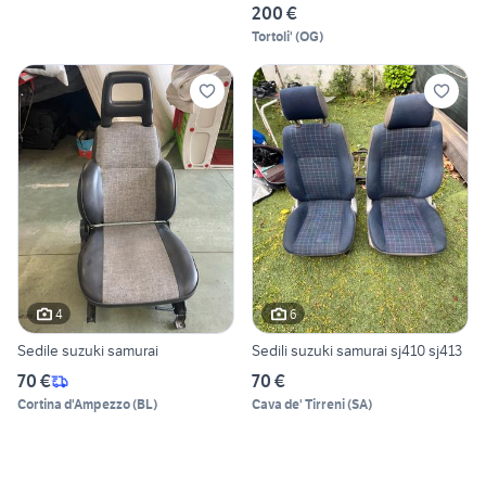
200 €
Tortoli'
(
OG
)
4
6
Sedile suzuki samurai
Sedili suzuki samurai sj410 sj413
70 €
70 €
Cortina d'Ampezzo
(
BL
)
Cava de' Tirreni
(
SA
)