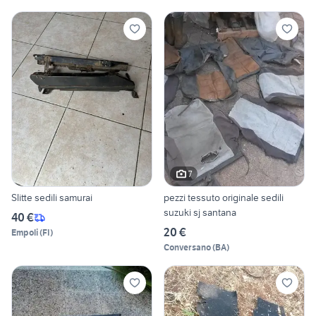
7
Slitte sedili samurai
pezzi tessuto originale sedili
suzuki sj santana
40 €
20 €
Empoli
(
FI
)
Conversano
(
BA
)