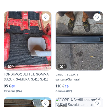
5
6
FONDI MOQUETTE E GOMMA
paraurti suzuki sj
SUZUKI SAMURAI SJ410 SJ413
santana/Samurai
95 €
110 €
Ravenna
(
RA
)
Genova
(
GE
)