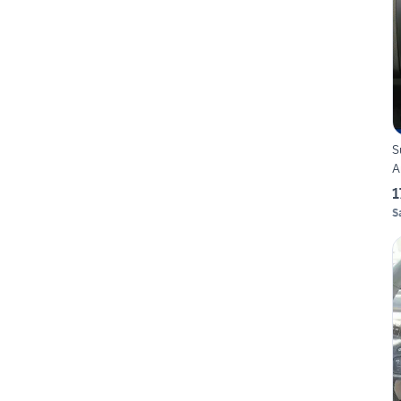
S
A
1
S