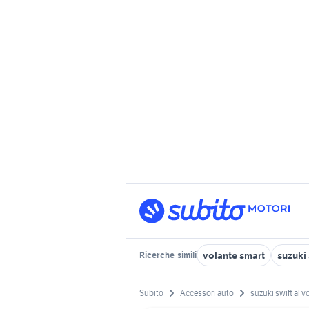
volante smart
suzuki 
Ricerche
simili
Subito
Accessori auto
suzuki swift al v