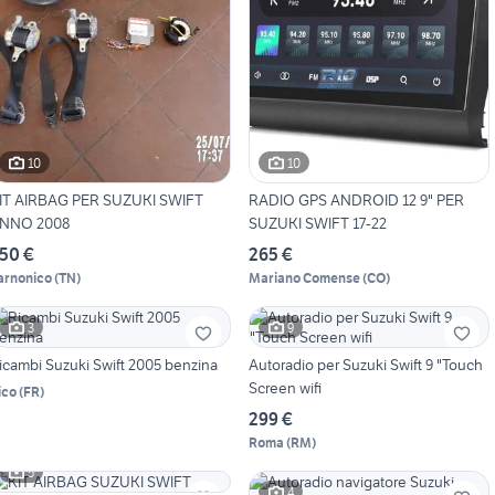
10
10
IT AIRBAG PER SUZUKI SWIFT
RADIO GPS ANDROID 12 9" PER
NNO 2008
SUZUKI SWIFT 17-22
50 €
265 €
arnonico
(
TN
)
Mariano Comense
(
CO
)
3
9
icambi Suzuki Swift 2005 benzina
Autoradio per Suzuki Swift 9 "Touch
Screen wifi
ico
(
FR
)
299 €
Roma
(
RM
)
5
4