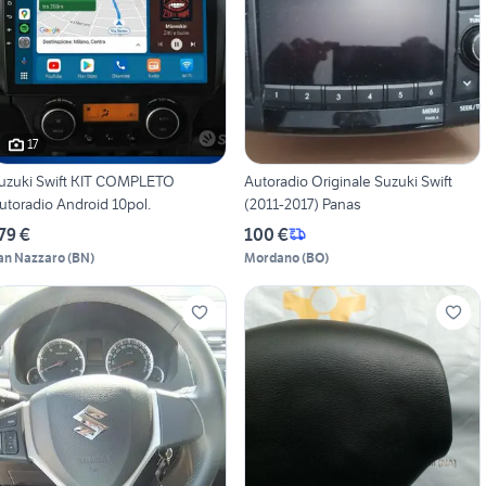
17
uzuki Swift KIT COMPLETO
Autoradio Originale Suzuki Swift
utoradio Android 10pol.
(2011-2017) Panas
79 €
100 €
an Nazzaro
(
BN
)
Mordano
(
BO
)