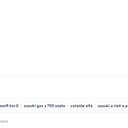
swift km 0
suzuki gsx s 750 usata
volante alfa
suzuki a rieti e 
olante