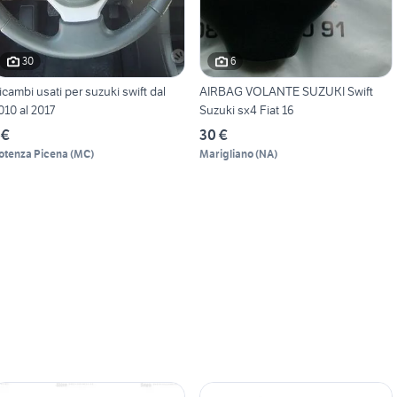
30
6
icambi usati per suzuki swift dal
AIRBAG VOLANTE SUZUKI Swift
010 al 2017
Suzuki sx4 Fiat 16
 €
30 €
otenza Picena
(
MC
)
Marigliano
(
NA
)