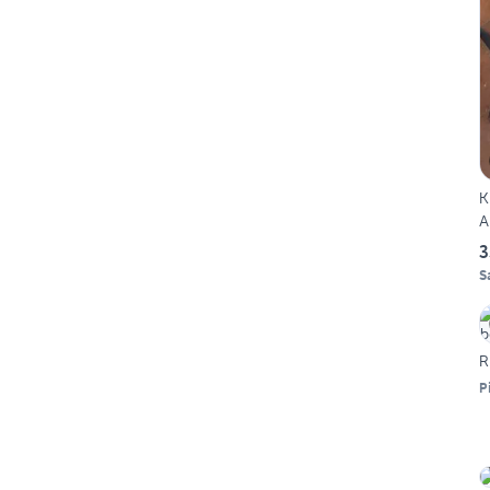
K
A
3
S
R
P