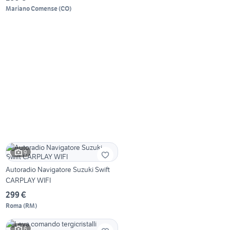
Mariano Comense
(
CO
)
9
Autoradio Navigatore Suzuki Swift
CARPLAY WIFI
299 €
Roma
(
RM
)
6