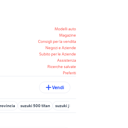
Modelli auto
Magazine
Consigli per la vendita
Negozi e Aziende
Subito per le Aziende
Assistenza
Ricerche salvate
Preferiti
Vendi
provincia
suzuki 500 titan
suzuki jimny usato liguria
suzuki swi