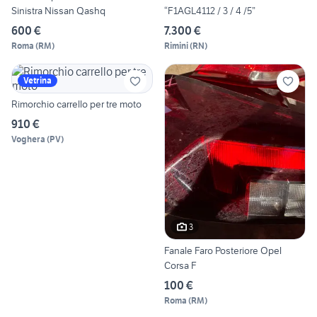
Sinistra Nissan Qashq
“F1AGL4112 / 3 / 4 /5”
600 €
7.300 €
Roma
(
RM
)
Rimini
(
RN
)
Vetrina
Rimorchio carrello per tre moto
910 €
Voghera
(
PV
)
3
Fanale Faro Posteriore Opel
Corsa F
100 €
Roma
(
RM
)