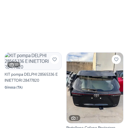
10
KIT pompa DELPHI 28565336 E
INIETTORI 28477820
Ginosa
(
TA
)
2
Portellone Cofano Posteriore