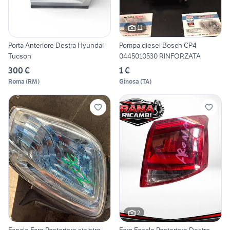
11
Porta Anteriore Destra Hyundai
Pompa diesel Bosch CP4
Tucson
0445010530 RINFORZATA
300 €
1 €
Roma
(
RM
)
Ginosa
(
TA
)
2