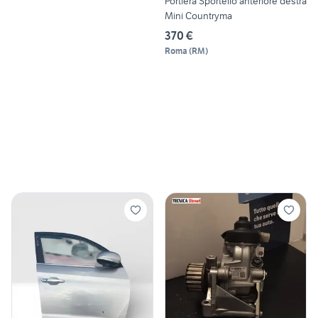
Portiera Sportello anteriore destra
Mini Countryma
370 €
Roma
(
RM
)