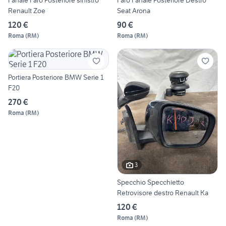
Fanale Faro Posteriore sinistro
Faro Fanale Posteriore Destro
Renault Zoe
Seat Arona
120 €
90 €
Roma
(
RM
)
Roma
(
RM
)
Portiera Posteriore BMW Serie 1
F20
270 €
Roma
(
RM
)
3
Specchio Specchietto
Retrovisore destro Renault Ka
120 €
Roma
(
RM
)