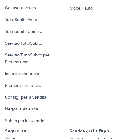
Veicoli commerciali
altro
Gestisci cookies
Modelli auto
Case vacanza
TuttoSubito Vendi
Uffici e Locali
TuttoSubito Compra
commerciali
Servizio TuttoSubito
elettronica
per la casa e la
sports e hobby
Servizio TuttoSubito per
persona
Informatica
Animali
Professionisti
Arredamento e
Console e
Accessori per
Casalinghi
Inserisci annuncio
Videogiochi
animali
Elettrodomestici
Promuovi annuncio
Audio/Video
Musica e Film
Giardino e Fai da te
Consigli per la vendita
Fotografia
Libri e Riviste
Abbigliamento e
Negozi e Aziende
Telefonia
Strumenti Musicali
Accessori
Subito per le aziende
Sports
Tutto per i bambini
Seguici su
Scarica gratis l'App
Biciclette