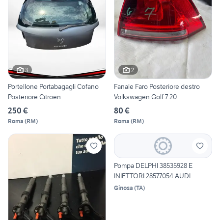
3
2
Portellone Portabagagli Cofano
Fanale Faro Posteriore destro
Posteriore Citroen
Volkswagen Golf 7 20
250 €
80 €
Roma
(
RM
)
Roma
(
RM
)
Pompa DELPHI 38535928 E
INIETTORI 28577054 AUDI
Ginosa
(
TA
)