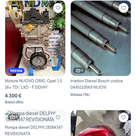
9
Vetrina
Motore NUOVO ORIG. Opel 1.5
Iniettori Diesel Bosch codice
16v TDI “LXD - F15DVH”
0445110569 NUOVI
Ginosa
(
TA
)
4.300 €
Rimini
(
RN
)
8
Pompa diesel DELPHI 28384347
REVISIONATA