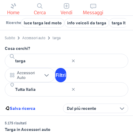
Home
Cerca
Vendi
Messaggi
luce targa led moto
info veicoli da targa
targa lt
l
Ricerche
Subito
Accessori auto
targa
Cosa cerchi?
Accessori
Filtri
Auto
Salva ricerca
Dal più recente
5.175 risultati
Targa in Accessori auto