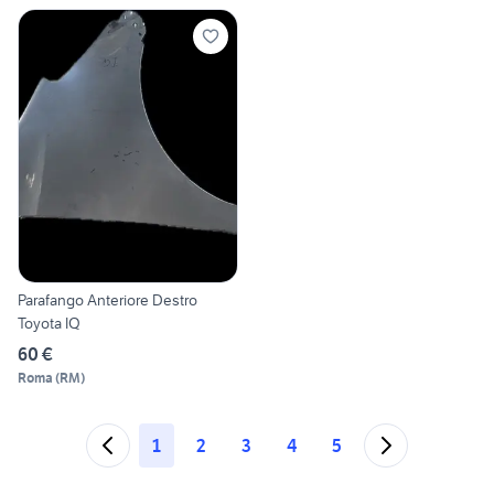
Parafango Anteriore Destro
Toyota IQ
60 €
Roma
(
RM
)
1
2
3
4
5