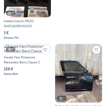
9
Iniettori bosch PIEZO
0445116059 NUOVI
1 €
Ginosa
(
TA
)
6
Fanale Faro Posteriore
Mercedes-Benz Classe C
120 €
Roma
(
RM
)
2