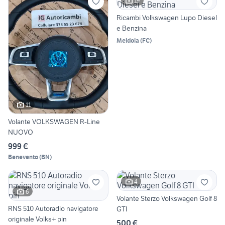
19
Ricambi Volkswagen Lupo Diesel
e Benzina
Meldola
(
FC
)
11
Volante VOLKSWAGEN R-Line
NUOVO
999 €
Benevento
(
BN
)
4
6
Volante Sterzo Volkswagen Golf 8
RNS 510 Autoradio navigatore
GTI
originale Volks+ pin
500 €