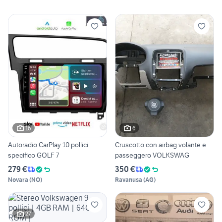
16
6
Autoradio CarPlay 10 pollici
Cruscotto con airbag volante e
specifico GOLF 7
passeggero VOLKSWAG
279 €
350 €
Novara
(
NO
)
Ravanusa
(
AG
)
27