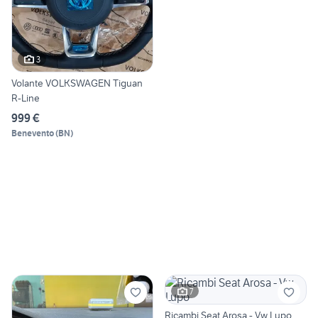
3
Volante VOLKSWAGEN Tiguan
R-Line
999 €
Benevento
(
BN
)
7
Ricambi Seat Arosa - Vw Lupo