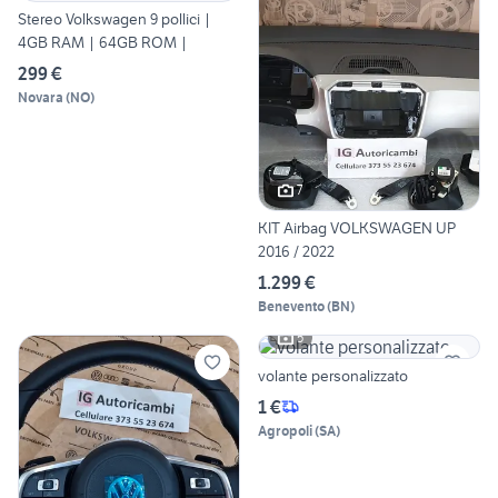
Stereo Volkswagen 9 pollici |
4GB RAM | 64GB ROM |
299 €
Novara
(
NO
)
7
KIT Airbag VOLKSWAGEN UP
2016 / 2022
1.299 €
Benevento
(
BN
)
5
volante personalizzato
1 €
Agropoli
(
SA
)