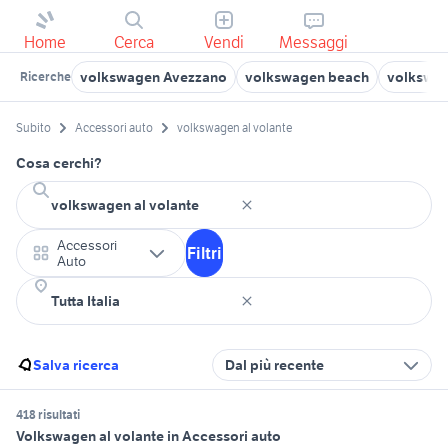
Home
Cerca
Vendi
Messaggi
volkswagen Avezzano
volkswagen beach
volkswag
Ricerche
Subito
Accessori auto
volkswagen al volante
Cosa cerchi?
Accessori
Filtri
Auto
Salva ricerca
Dal più recente
418 risultati
Volkswagen al volante in Accessori auto