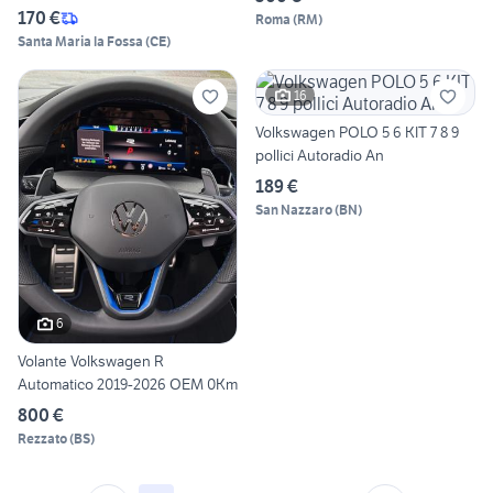
170 €
Roma
(
RM
)
Santa Maria la Fossa
(
CE
)
16
Volkswagen POLO 5 6 KIT 7 8 9
pollici Autoradio An
189 €
San Nazzaro
(
BN
)
6
Volante Volkswagen R
Automatico 2019-2026 OEM 0Km
800 €
Rezzato
(
BS
)