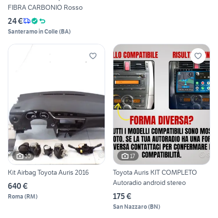
FIBRA CARBONIO Rosso
24 €
Santeramo in Colle
(
BA
)
10
17
Kit Airbag Toyota Auris 2016
Toyota Auris KIT COMPLETO
Autoradio android stereo
640 €
175 €
Roma
(
RM
)
San Nazzaro
(
BN
)