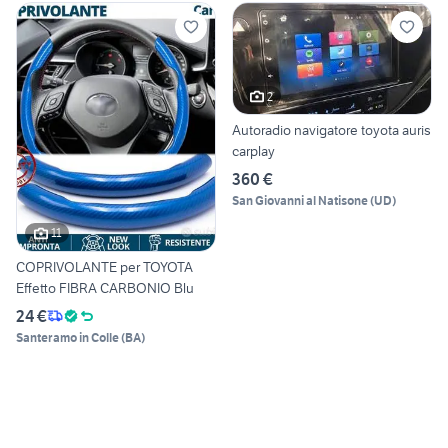
2
Autoradio navigatore toyota auris
carplay
360 €
San Giovanni al Natisone
(
UD
)
11
COPRIVOLANTE per TOYOTA
Effetto FIBRA CARBONIO Blu
24 €
Santeramo in Colle
(
BA
)