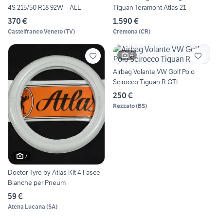
4S 215/50 R18 92W – ALL
Tiguan Teramont Atlas 21
370 €
1.590 €
Castelfranco Veneto
(
TV
)
Cremona
(
CR
)
4
Airbag Volante VW Golf Polo
Scirocco Tiguan R GTI
250 €
Rezzato
(
BS
)
7
Doctor Tyre by Atlas Kit 4 Fasce
Bianche per Pneum
59 €
Atena Lucana
(
SA
)