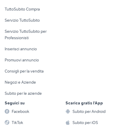
Uffici e Locali
TuttoSubito Compra
commerciali
Servizio TuttoSubito
elettronica
per la casa e la
sports e hobby
Servizio TuttoSubito per
persona
Informatica
Animali
Professionisti
Arredamento e
Console e
Accessori per
Casalinghi
Inserisci annuncio
Videogiochi
animali
Elettrodomestici
Promuovi annuncio
Audio/Video
Musica e Film
Giardino e Fai da te
Consigli per la vendita
Fotografia
Libri e Riviste
Abbigliamento e
Negozi e Aziende
Telefonia
Strumenti Musicali
Accessori
Subito per le aziende
Sports
Tutto per i bambini
Seguici su
Scarica gratis l'App
Biciclette
Facebook
Subito per Android
Collezionismo
TikTok
Subito per iOS