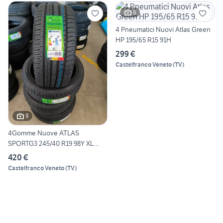
9
4 Pneumatici Nuovi Atlas Green
HP 195/65 R15 91H
299 €
Castelfranco Veneto
(
TV
)
9
4Gomme Nuove ATLAS
SPORTG3 245/40 R19 98Y XL
ESTIV
420 €
Castelfranco Veneto
(
TV
)