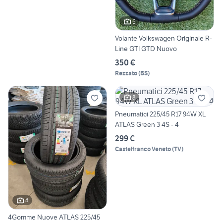
6
Volante Volkswagen Originale R-
Line GTI GTD Nuovo
350 €
Rezzato
(
BS
)
8
Pneumatici 225/45 R17 94W XL
ATLAS Green 3 4S - 4
299 €
Castelfranco Veneto
(
TV
)
8
4Gomme Nuove ATLAS 225/45