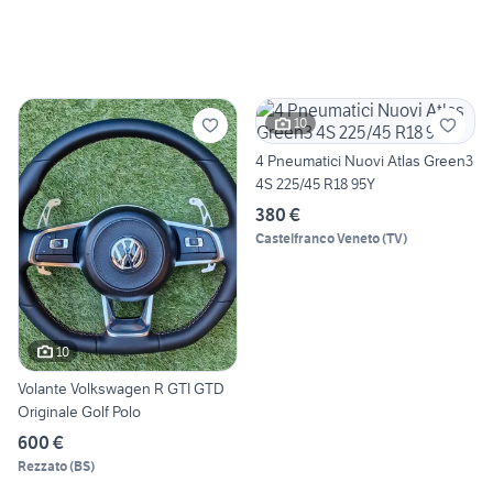
10
4 Pneumatici Nuovi Atlas Green3
4S 225/45 R18 95Y
380 €
Castelfranco Veneto
(
TV
)
10
Volante Volkswagen R GTI GTD
Originale Golf Polo
600 €
Rezzato
(
BS
)