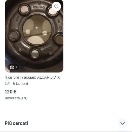
3
4 cerchi in acciaio ALCAR 5,5" X
15" - 5 bulloni
120 €
Rovereto
(
TN
)
Più cercati