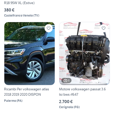
R18 95W XL (Estive)
380 €
Castelfranco Veneto
(
TV
)
6
Ricambi Per volkswagen atlas
Motore volkswagen passat 3.6
2018 2019 2020 DISPON
tsi bws rf647
Palermo
(
PA
)
2.700 €
Cerignola
(
FG
)