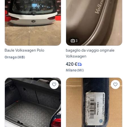
3
Baule Volkswagen Polo
bagaglio da viaggio originale
Volkswagen
Ornago
(
MB
)
420 €
Milano
(
MI
)