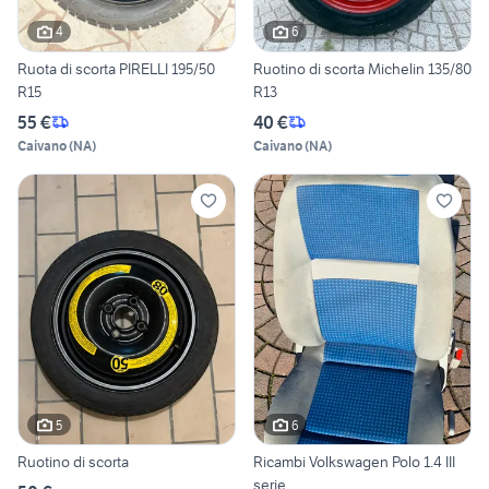
4
6
Ruota di scorta PIRELLI 195/50
Ruotino di scorta Michelin 135/80
R15
R13
55 €
40 €
Caivano
(
NA
)
Caivano
(
NA
)
5
6
Ruotino di scorta
Ricambi Volkswagen Polo 1.4 III
serie