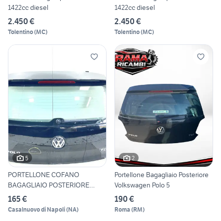
1422cc diesel
1422cc diesel
2.450 €
2.450 €
Tolentino
(
MC
)
Tolentino
(
MC
)
5
2
PORTELLONE COFANO
Portellone Bagagliaio Posteriore
BAGAGLIAIO POSTERIORE
Volkswagen Polo 5
COMPLETO V
165 €
190 €
Casalnuovo di Napoli
(
NA
)
Roma
(
RM
)