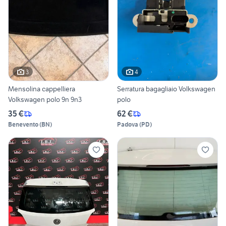
3
4
Mensolina cappelliera
Serratura bagagliaio Volkswagen
Volkswagen polo 9n 9n3
polo
35 €
62 €
Benevento
(
BN
)
Padova
(
PD
)