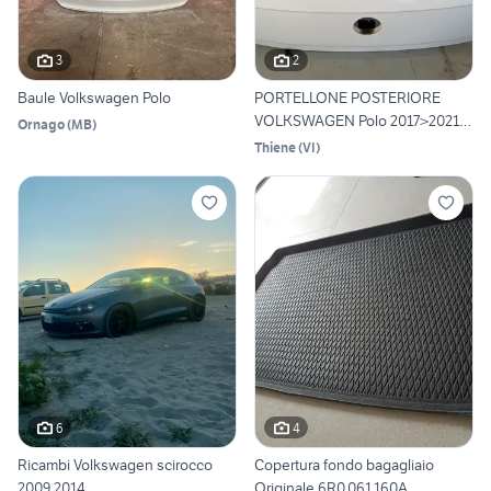
3
2
Baule Volkswagen Polo
PORTELLONE POSTERIORE
VOLKSWAGEN Polo 2017>2021
Ornago
(
MB
)
us
Thiene
(
VI
)
6
4
Ricambi Volkswagen scirocco
Copertura fondo bagagliaio
2009 2014
Originale 6R0.061.160A