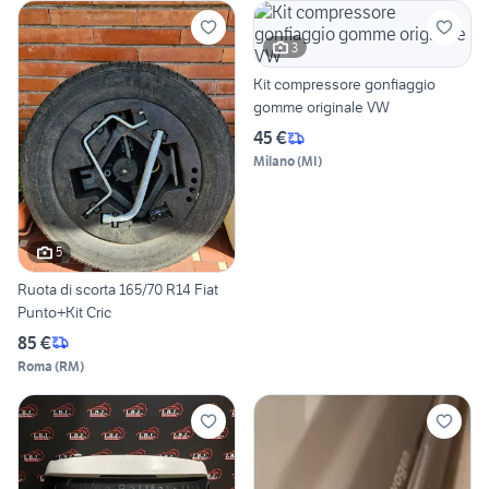
3
Kit compressore gonfiaggio
gomme originale VW
45 €
Milano
(
MI
)
5
Ruota di scorta 165/70 R14 Fiat
Punto+Kit Cric
85 €
Roma
(
RM
)