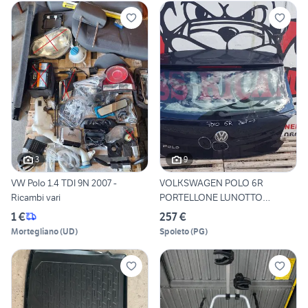
3
9
VW Polo 1.4 TDI 9N 2007 -
VOLKSWAGEN POLO 6R
Ricambi vari
PORTELLONE LUNOTTO
POSTERIORE
1 €
257 €
Mortegliano
(
UD
)
Spoleto
(
PG
)