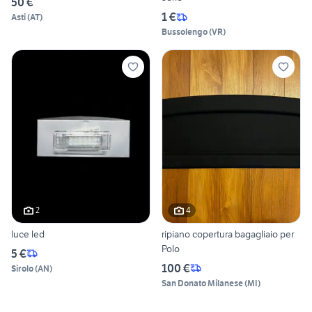
50 €
1 €
Asti
(
AT
)
Bussolengo
(
VR
)
2
4
luce led
ripiano copertura bagagliaio per
Polo
5 €
100 €
Sirolo
(
AN
)
San Donato Milanese
(
MI
)