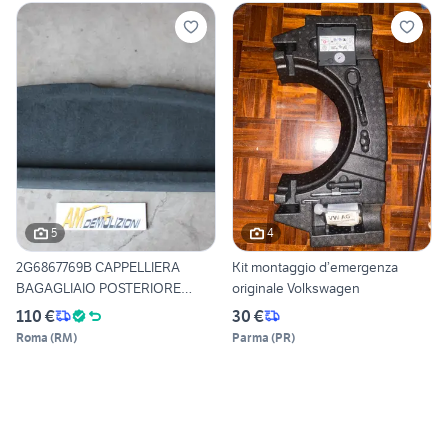
5
4
2G6867769B CAPPELLIERA
Kit montaggio d’emergenza
BAGAGLIAIO POSTERIORE
originale Volkswagen
VOLKS
110 €
30 €
Roma
(
RM
)
Parma
(
PR
)