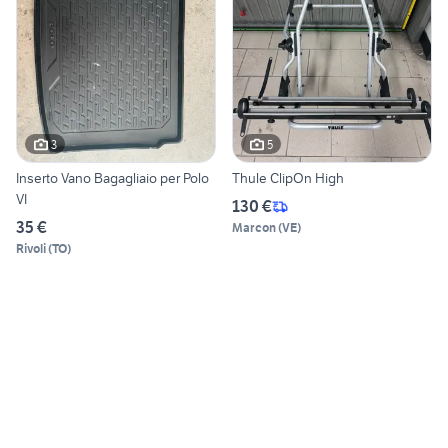
3
5
Inserto Vano Bagagliaio per Polo
Thule ClipOn High
VI
130 €
35 €
Marcon
(
VE
)
Rivoli
(
TO
)