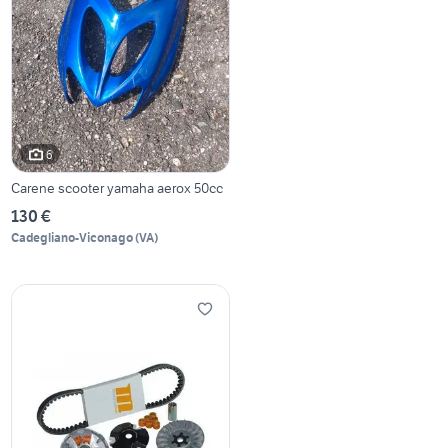
6
Carene scooter yamaha aerox 50cc
130 €
Cadegliano-Viconago
(
VA
)