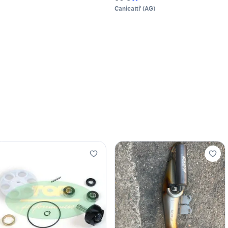
Canicatti'
(
AG
)