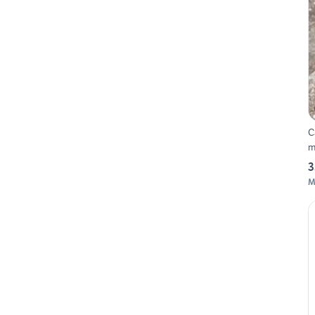
C
m
3
M