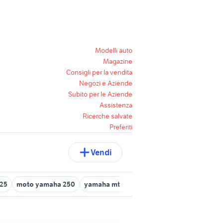
Modelli auto
Magazine
Consigli per la vendita
Negozi e Aziende
Subito per le Aziende
Assistenza
Ricerche salvate
Preferiti
Vendi
125
moto yamaha 250
yamaha mt 03
yamaha yzf r125
husqva