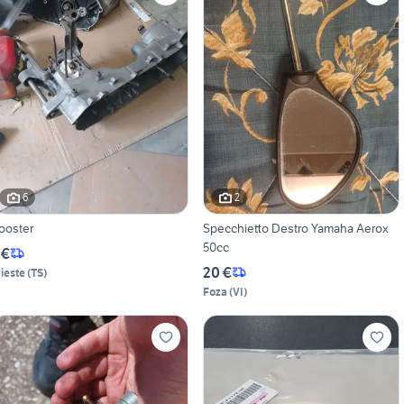
6
2
ooster
Specchietto Destro Yamaha Aerox
50cc
 €
20 €
rieste
(
TS
)
Foza
(
VI
)