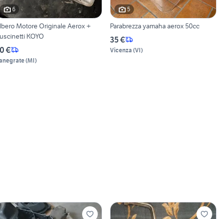
6
5
lbero Motore Originale Aerox +
Parabrezza yamaha aerox 50cc
uscinetti KOYO
35 €
0 €
Vicenza
(
VI
)
anegrate
(
MI
)