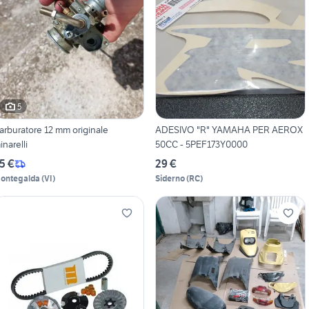
5
arburatore 12 mm originale
ADESIVO "R" YAMAHA PER AEROX
inarelli
50CC - 5PEF173Y0000
5 €
29 €
ontegalda
(
VI
)
Siderno
(
RC
)