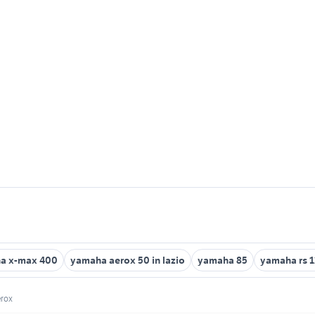
a x-max 400
yamaha aerox 50 in lazio
yamaha 85
yamaha rs 
erox