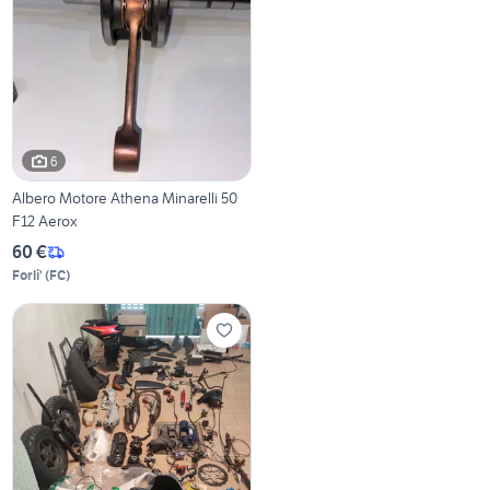
6
Albero Motore Athena Minarelli 50
F12 Aerox
60 €
Forli'
(
FC
)