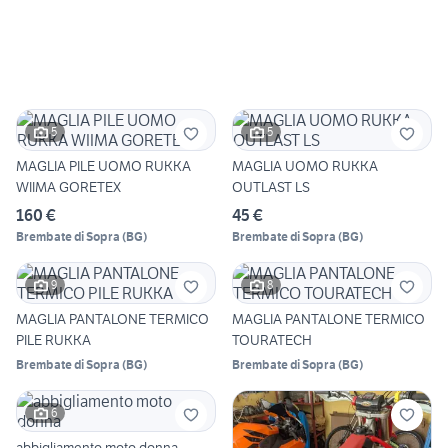
5
5
MAGLIA PILE UOMO RUKKA
MAGLIA UOMO RUKKA
WIIMA GORETEX
OUTLAST LS
160 €
45 €
Brembate di Sopra
(
BG
)
Brembate di Sopra
(
BG
)
9
8
MAGLIA PANTALONE TERMICO
MAGLIA PANTALONE TERMICO
PILE RUKKA
TOURATECH
Brembate di Sopra
(
BG
)
Brembate di Sopra
(
BG
)
6
abbigliamento moto donna