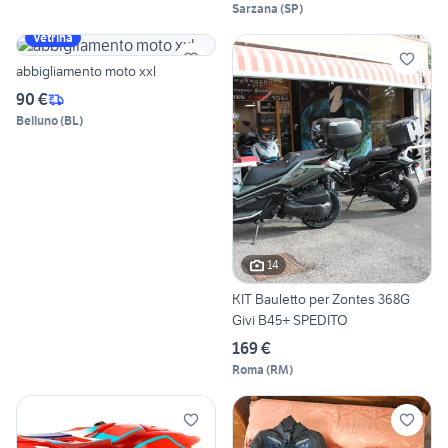
Sarzana
(
SP
)
Vetrina
abbigliamento moto xxl
90 €
Belluno
(
BL
)
14
KIT Bauletto per Zontes 368G
Givi B45+ SPEDITO
169 €
Roma
(
RM
)