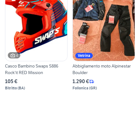
4
Vetrina
Casco Bambino Swaps S886
Abbigliamento moto Alpinestar
Rock'it RED Mission
Boulder
105 €
1.290 €
Bitritto
(
BA
)
Follonica
(
GR
)