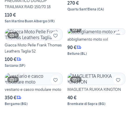
PNEUMATICO DUNLOP
270 €
TRAILMAX RAID 150/70 18
Quartu Sant'Elena
(
CA
)
110 €
San Martino Buon Albergo
(
VR
)
5
6
abbigliamento moto xxl
Giacca Moto Pelle Frank Thomas
90 €
Leathers Taglia 52
Belluno
(
BL
)
100 €
Sarzana
(
SP
)
6
6
vestiario e casco modulare moto
MAGLIETTA RUKKA KINGTON
350 €
40 €
Bergamo
(
BG
)
Brembate di Sopra
(
BG
)