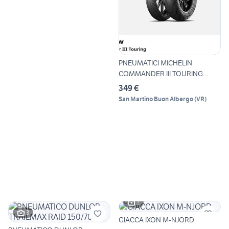
PNEUMATICI MICHELIN
COMMANDER III TOURING
130/60/1
349 €
San Martino Buon Albergo
(
VR
)
2
3
GIACCA IXON M-NJORD