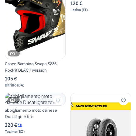
120 €
Latina
(
LT
)
4
Casco Bambino Swaps S886
Rock'it BLACK Mission
105 €
Bitritto
(
BA
)
6
abbigliamento moto dainese
Ducati gore tex
220 €
Tesimo
(
BZ
)