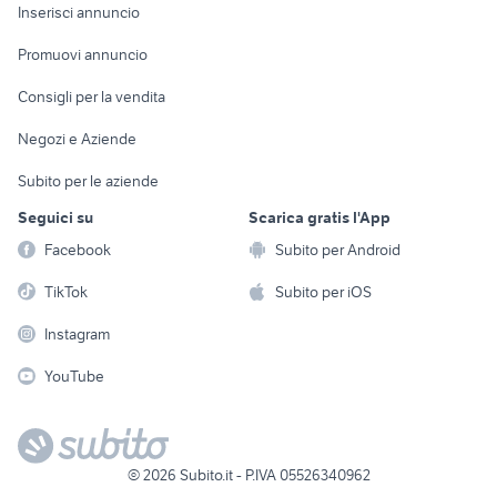
Console e
Accessori per
Casalinghi
Inserisci annuncio
Videogiochi
animali
Elettrodomestici
Promuovi annuncio
Audio/Video
Musica e Film
Giardino e Fai da te
Consigli per la vendita
Fotografia
Libri e Riviste
Abbigliamento e
Negozi e Aziende
Telefonia
Strumenti Musicali
Accessori
Subito per le aziende
Sports
Tutto per i bambini
Seguici su
Scarica gratis l'App
Biciclette
Facebook
Subito per Android
Collezionismo
TikTok
Subito per iOS
Instagram
YouTube
©
2026
Subito.it - P.IVA 05526340962