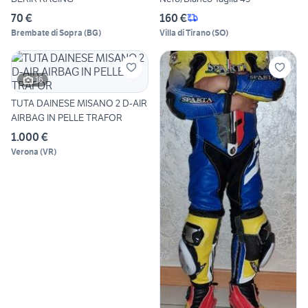
70 €
160 €
Brembate di Sopra
(
BG
)
Villa di Tirano
(
SO
)
16
TUTA DAINESE MISANO 2 D-AIR
AIRBAG IN PELLE TRAFOR
1.000 €
Verona
(
VR
)