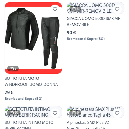
6
GIACCA UOMO 500D SMX AIR-
REMOVIBILE
90 €
Brembate di Sopra
(
BG
)
8
SOTTOTUTA MOTO
WINDPROOF UOMO-DONNA
29 €
Brembate di Sopra
(
BG
)
10
6
SOTTOTUTA INTIMO MOTO
Alpinestars SMX Plus V2
BERIK RACING
Nero/Bianco Taglia 45