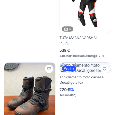
17
TUTA MACNA VARSHALL 1
PIECE
539 €
San Martino Buon Albergo
(
VR
)
Vetrina
abbigliamento moto dainese
Ducati gore tex
220 €
Tesimo
(
BZ
)