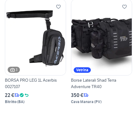
3
Vetrina
BORSA PRO LEG 1L Acerbis
Borse Laterali Shad Terra
0027107
Adventure TR40
22 €
350 €
Bitritto
(
BA
)
Cava Manara
(
PV
)