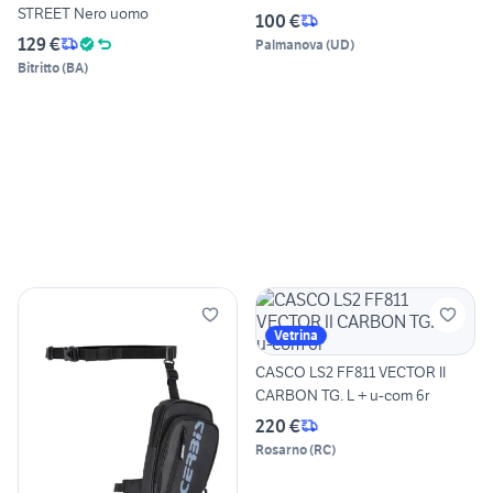
STREET Nero uomo
100 €
129 €
Palmanova
(
UD
)
Bitritto
(
BA
)
Vetrina
CASCO LS2 FF811 VECTOR II
CARBON TG. L + u-com 6r
220 €
Rosarno
(
RC
)