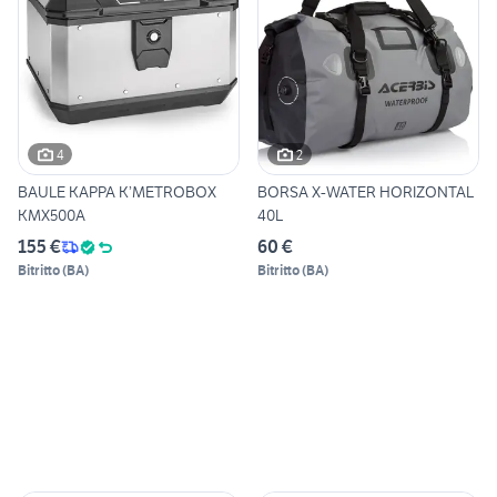
4
2
BAULE KAPPA K’METROBOX
BORSA X-WATER HORIZONTAL
KMX500A
40L
155 €
60 €
Bitritto
(
BA
)
Bitritto
(
BA
)