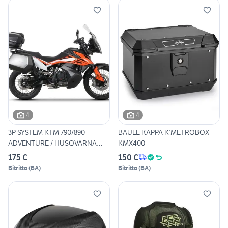
4
4
3P SYSTEM KTM 790/890
BAULE KAPPA K’METROBOX
ADVENTURE / HUSQVARNA
KMX400
NORDEN
175 €
150 €
Bitritto
(
BA
)
Bitritto
(
BA
)