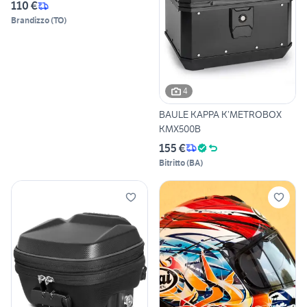
110 €
Brandizzo
(
TO
)
4
BAULE KAPPA K’METROBOX
KMX500B
155 €
Bitritto
(
BA
)