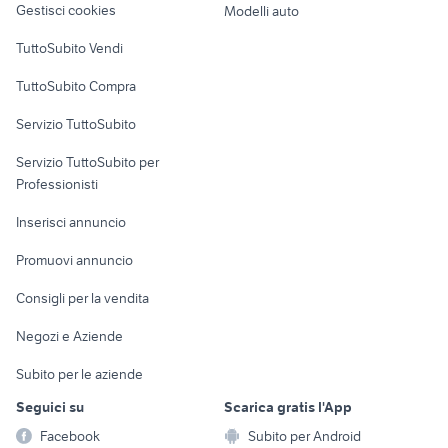
Gestisci cookies
Modelli auto
Case vacanza
TuttoSubito Vendi
Uffici e Locali
TuttoSubito Compra
commerciali
Servizio TuttoSubito
elettronica
per la casa e la
sports e hobby
Servizio TuttoSubito per
persona
Informatica
Animali
Professionisti
Arredamento e
Console e
Accessori per
Casalinghi
Inserisci annuncio
Videogiochi
animali
Elettrodomestici
Promuovi annuncio
Audio/Video
Musica e Film
Giardino e Fai da te
Consigli per la vendita
Fotografia
Libri e Riviste
Abbigliamento e
Negozi e Aziende
Telefonia
Strumenti Musicali
Accessori
Subito per le aziende
Sports
Tutto per i bambini
Seguici su
Scarica gratis l'App
Biciclette
Facebook
Subito per Android