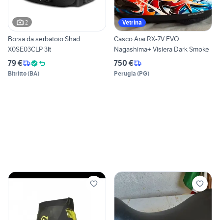
2
Vetrina
Borsa da serbatoio Shad
Casco Arai RX-7V EVO
X0SE03CLP 3lt
Nagashima+ Visiera Dark Smoke
79 €
750 €
Bitritto
(
BA
)
Perugia
(
PG
)