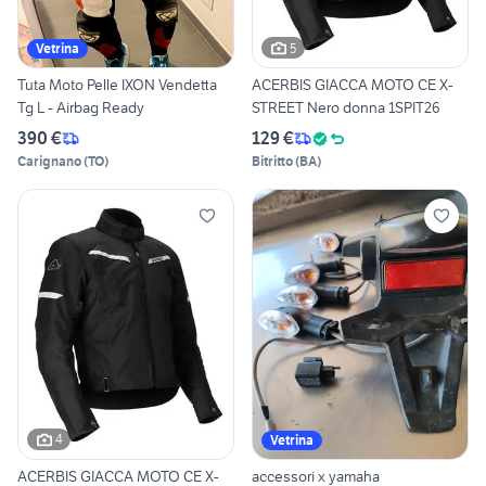
5
Vetrina
Tuta Moto Pelle IXON Vendetta
ACERBIS GIACCA MOTO CE X-
Tg L - Airbag Ready
STREET Nero donna 1SPIT26
390 €
129 €
Carignano
(
TO
)
Bitritto
(
BA
)
4
Vetrina
ACERBIS GIACCA MOTO CE X-
accessori x yamaha