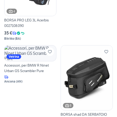
4
BORSA PRO LEG 3L Acerbis
0027108.090
35 €
Bitritto
(
BA
)
Vetrina
Accessori, per BMW R Ninet
Urban GS Scrambler Pure
Ancona
(
AN
)
8
BORSA shad DA SERBATOIO