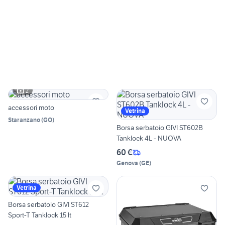
2
accessori moto
Vetrina
Staranzano
(
GO
)
Borsa serbatoio GIVI ST602B
Tanklock 4L - NUOVA
60 €
Genova
(
GE
)
Vetrina
Borsa serbatoio GIVI ST612
Sport-T Tanklock 15 lt