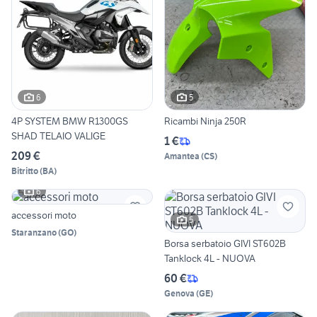
6
5
4P SYSTEM BMW R1300GS
Ricambi Ninja 250R
SHAD TELAIO VALIGE
1 €
209 €
Amantea
(
CS
)
Bitritto
(
BA
)
6
accessori moto
5
Staranzano
(
GO
)
Borsa serbatoio GIVI ST602B
Tanklock 4L - NUOVA
60 €
Genova
(
GE
)