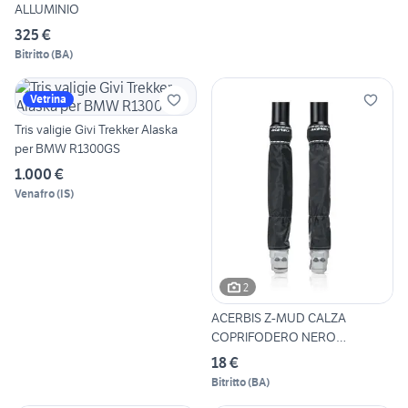
ALLUMINIO
325 €
Bitritto
(
BA
)
Vetrina
Tris valigie Givi Trekker Alaska
per BMW R1300GS
1.000 €
Venafro
(
IS
)
2
ACERBIS Z-MUD CALZA
COPRIFODERO NERO
0024421.090
18 €
Bitritto
(
BA
)