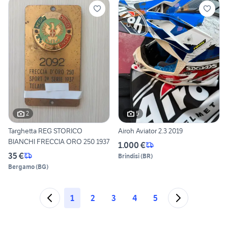
2
5
Targhetta REG STORICO
Airoh Aviator 2.3 2019
BIANCHI FRECCIA ORO 250 1937
1.000 €
35 €
Brindisi
(
BR
)
Bergamo
(
BG
)
1
2
3
4
5