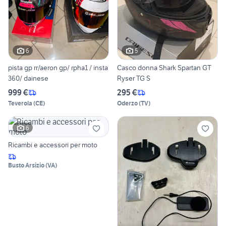
6
5
pista gp rr/aeron gp/ rpha1 / insta
Casco donna Shark Spartan GT
360/ dainese
Ryser TG S
999 €
295 €
Teverola
(
CE
)
Oderzo
(
TV
)
6
Ricambi e accessori per moto
Busto Arsizio
(
VA
)