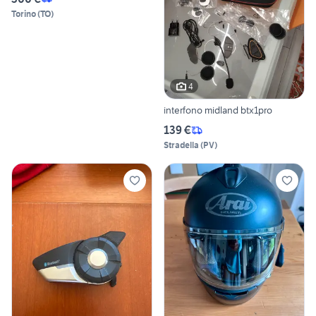
Torino
(
TO
)
4
interfono midland btx1pro
139 €
Stradella
(
PV
)