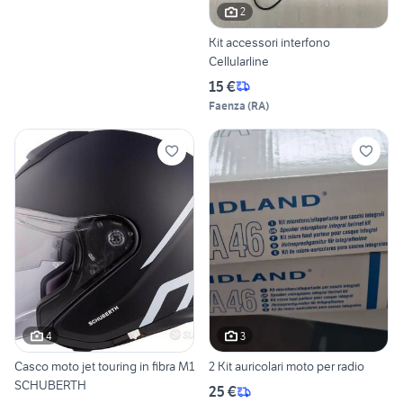
2
Kit accessori interfono
Cellularline
15 €
Faenza
(
RA
)
4
3
Casco moto jet touring in fibra M1
2 Kit auricolari moto per radio
SCHUBERTH
25 €