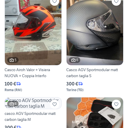
5
6
Casco Airoh Valor + Visiera
Casco AGV Sportmodular matt
NUOVA + Coppia Interfo
carbon taglia S
100 €
300 €
Roma
(
RM
)
Torino
(
TO
)
6
casco AGV Sportmodular matt
carbon taglia M
300 €