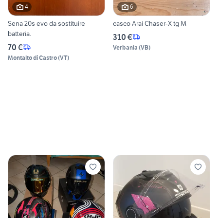
4
6
Sena 20s evo da sostituire
casco Arai Chaser-X tg M
batteria.
310 €
70 €
Verbania
(
VB
)
Montalto di Castro
(
VT
)