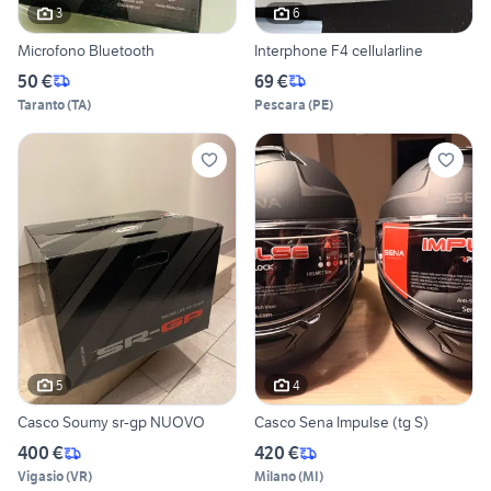
3
6
Microfono Bluetooth
Interphone F4 cellularline
50 €
69 €
Taranto
(
TA
)
Pescara
(
PE
)
5
4
Casco Soumy sr-gp NUOVO
Casco Sena Impulse (tg S)
400 €
420 €
Vigasio
(
VR
)
Milano
(
MI
)