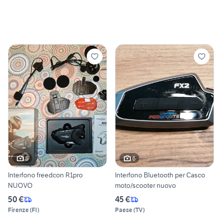
6
6
Interfono freedcon R1pro
Interfono Bluetooth per Casco
NUOVO
moto/scooter nuovo
50 €
45 €
Firenze
(
FI
)
Paese
(
TV
)