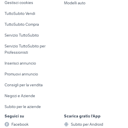
o esterno accessori
sandero accessori
Gestisci cookies
Modelli auto
auto
auto
Case vacanza
TuttoSubito Vendi
Uffici e Locali
TuttoSubito Compra
commerciali
Servizio TuttoSubito
elettronica
per la casa e la
sports e hobby
Servizio TuttoSubito per
persona
Informatica
Animali
Professionisti
Arredamento e
Console e
Accessori per
Casalinghi
Inserisci annuncio
Videogiochi
animali
Elettrodomestici
Promuovi annuncio
Audio/Video
Musica e Film
Giardino e Fai da te
Consigli per la vendita
Fotografia
Libri e Riviste
Abbigliamento e
Negozi e Aziende
Telefonia
Strumenti Musicali
Accessori
Subito per le aziende
Sports
Tutto per i bambini
Seguici su
Scarica gratis l'App
Biciclette
Facebook
Subito per Android