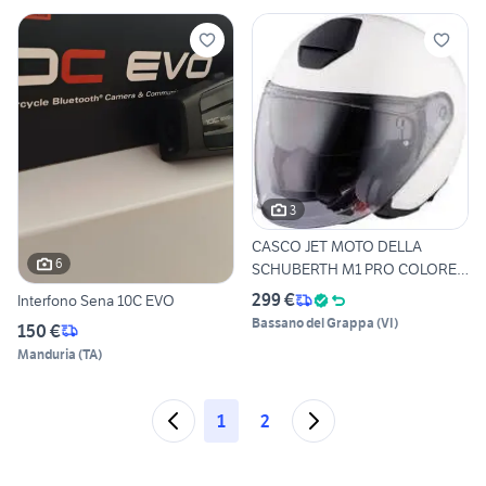
3
CASCO JET MOTO DELLA
6
SCHUBERTH M1 PRO COLORE
GLOSS
299 €
Interfono Sena 10C EVO
Bassano del Grappa
(
VI
)
150 €
Manduria
(
TA
)
1
2