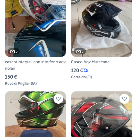
5
3
caschi integrali con interfono agv
Casco Agv Hurricane
nolan
120 €
150 €
Certaldo
(
FI
)
Ruvo di Puglia
(
BA
)