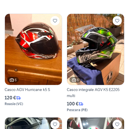
6
6
Casco AGV Hurricane k5 S
Casco integrale AGV K5 E2205
multi
120 €
100 €
Roasio
(
VC
)
Pescara
(
PE
)