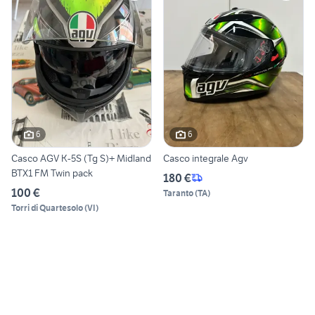
6
6
Casco AGV K-5S (Tg S)+ Midland
Casco integrale Agv
BTX1 FM Twin pack
180 €
100 €
Taranto
(
TA
)
Torri di Quartesolo
(
VI
)