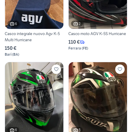
6
2
Casco integrale nuovo Agv K-5
Casco moto AGV K-5S Hurricane
Multi Hurricane
110 €
150 €
Ferrara
(
FE
)
Bari
(
BA
)
6
5