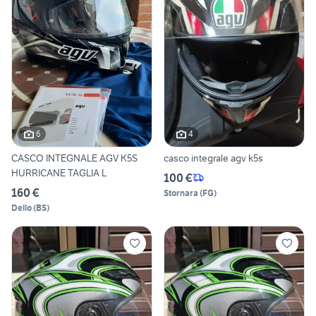
6
4
CASCO INTEGNALE AGV K5S
casco integrale agv k5s
HURRICANE TAGLIA L
100 €
160 €
Stornara
(
FG
)
Dello
(
BS
)