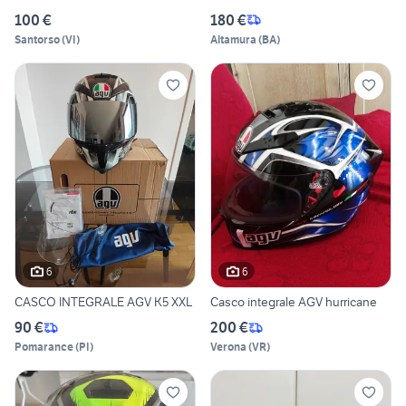
100 €
180 €
Santorso
(
VI
)
Altamura
(
BA
)
6
6
CASCO INTEGRALE AGV K5 XXL
Casco integrale AGV hurricane
90 €
200 €
Pomarance
(
PI
)
Verona
(
VR
)