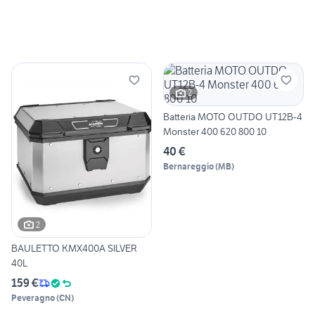
2
Batteria MOTO OUTDO UT12B-4
Monster 400 620 800 10
40 €
Bernareggio
(
MB
)
2
BAULETTO KMX400A SILVER
40L
159 €
Peveragno
(
CN
)