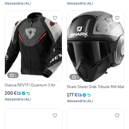
Alessandria
(
AL
)
Alessandria
(
AL
)
2
3
Giacca REV'IT! Quantum 3 Air
Shark Street Drak Tribute RM Mat
200 €
177 €
Alessandria
(
AL
)
Alessandria
(
AL
)