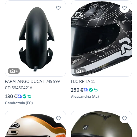
4
4
PARAFANGO DUCATI 749 999
HJC RPHA 11
CD 56430421A
250 €
130 €
Alessandria
(
AL
)
Gambettola
(
FC
)