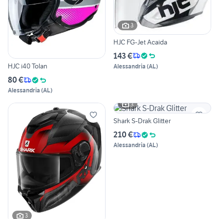
3
HJC FG-Jet Acaida
143 €
HJC i40 Tolan
Alessandria
(
AL
)
80 €
Alessandria
(
AL
)
3
Shark S-Drak Glitter
210 €
Alessandria
(
AL
)
3