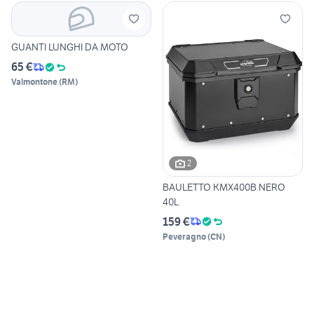
GUANTI LUNGHI DA MOTO
65 €
Valmontone
(
RM
)
2
BAULETTO KMX400B NERO
40L
159 €
Peveragno
(
CN
)