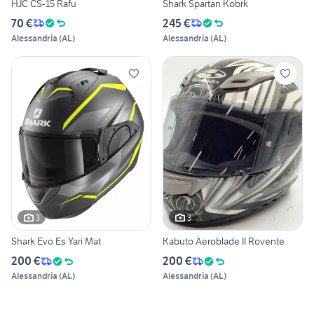
HJC CS-15 Rafu
Shark Spartan Kobrk
70 €
245 €
Alessandria
(
AL
)
Alessandria
(
AL
)
3
3
Shark Evo Es Yari Mat
Kabuto Aeroblade II Rovente
200 €
200 €
Alessandria
(
AL
)
Alessandria
(
AL
)