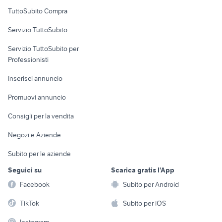
Uffici e Locali
TuttoSubito Compra
commerciali
Servizio TuttoSubito
elettronica
per la casa e la
sports e hobby
Servizio TuttoSubito per
persona
Informatica
Animali
Professionisti
Arredamento e
Console e
Accessori per
Casalinghi
Inserisci annuncio
Videogiochi
animali
Elettrodomestici
Promuovi annuncio
Audio/Video
Musica e Film
Giardino e Fai da te
Consigli per la vendita
Fotografia
Libri e Riviste
Abbigliamento e
Negozi e Aziende
Telefonia
Strumenti Musicali
Accessori
Subito per le aziende
Sports
Tutto per i bambini
Seguici su
Scarica gratis l'App
Biciclette
Facebook
Subito per Android
Collezionismo
TikTok
Subito per iOS
Instagram