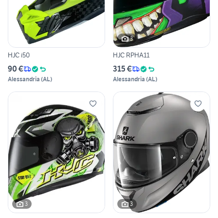
3
HJC i50
HJC RPHA11
90 €
315 €
Alessandria
(
AL
)
Alessandria
(
AL
)
3
3