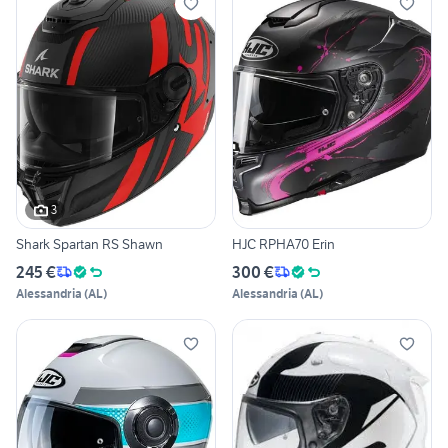
3
Shark Spartan RS Shawn
HJC RPHA70 Erin
245 €
300 €
Alessandria
(
AL
)
Alessandria
(
AL
)