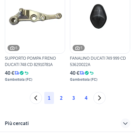
6
5
SUPPORTO POMPA FRENO
FANALINO DUCATI 749 999 CD
DUCATI 748 CD 82910781A
53620022A
40 €
40 €
Gambettola
(
FC
)
Gambettola
(
FC
)
1
2
3
4
Più cercati