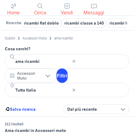
Home
Cerca
Vendi
Messaggi
ricambi fiat doblo
ricambi classe a 140
ricambi toyo
Ricerche
Subito
Accessori moto
ama ricambi
Cosa cerchi?
Accessori
Filtri
Moto
Salva ricerca
Dal più recente
112 risultati
Ama ricambi in Accessori moto