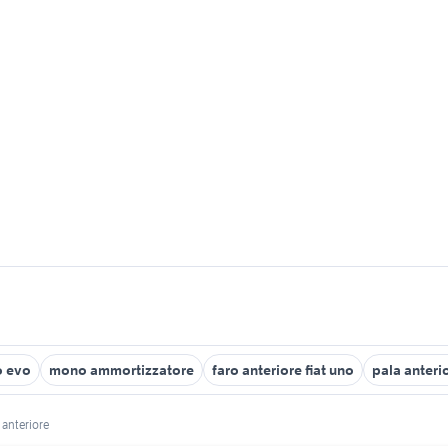
o evo
mono ammortizzatore
faro anteriore fiat uno
pala anterio
 anteriore