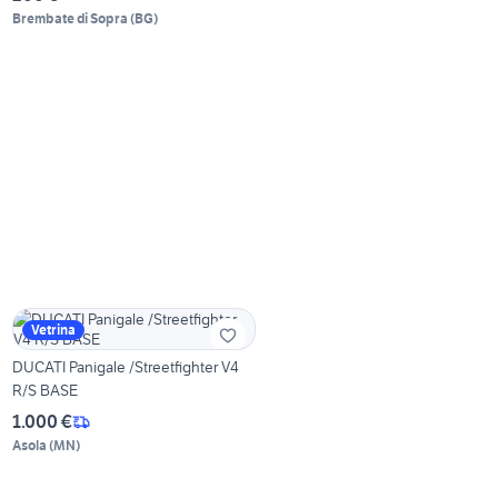
Brembate di Sopra
(
BG
)
Vetrina
DUCATI Panigale /Streetfighter V4
R/S BASE
1.000 €
Asola
(
MN
)