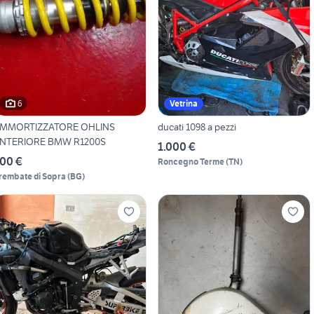
6
Vetrina
MMORTIZZATORE OHLINS
ducati 1098 a pezzi
NTERIORE BMW R1200S
1.000 €
00 €
Roncegno Terme
(
TN
)
rembate di Sopra
(
BG
)