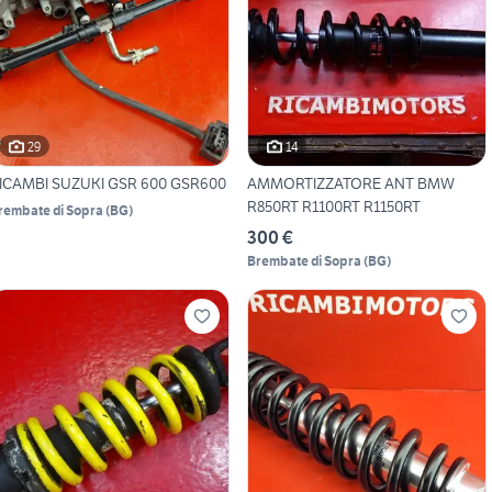
29
14
ICAMBI SUZUKI GSR 600 GSR600
AMMORTIZZATORE ANT BMW
R850RT R1100RT R1150RT
rembate di Sopra
(
BG
)
300 €
Brembate di Sopra
(
BG
)