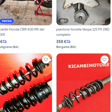
6
Vetrina
icambi Honda CBR 600 RR del
piantone forcella Vespa 125 PX 1982
005
completo
 €
350 €
utignano
(
BA
)
Bergamo
(
BG
)