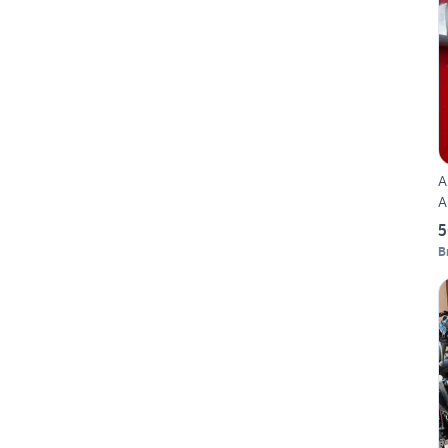
A
A
5
B