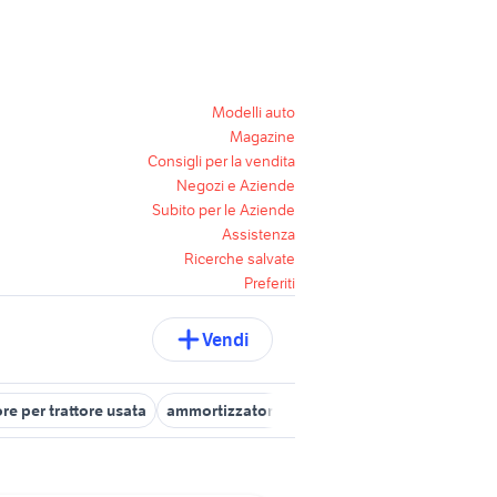
Modelli auto
Magazine
Consigli per la vendita
Negozi e Aziende
Subito per le Aziende
Assistenza
Ricerche salvate
Preferiti
Vendi
re per trattore usata
ammortizzatori originali golf 7
ammortizzato