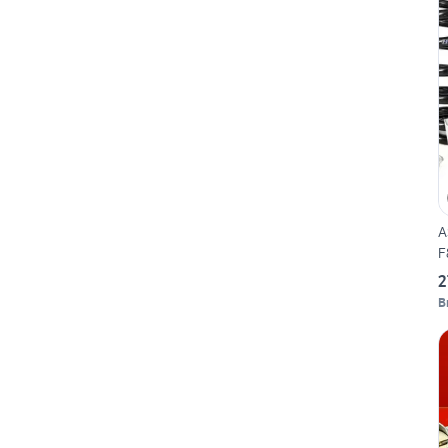
A
F
2
B