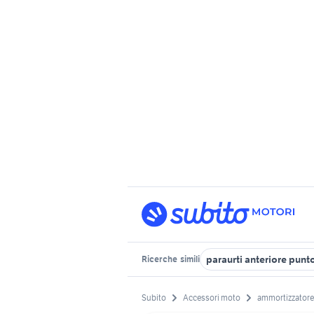
paraurti anteriore punt
Ricerche
simili
Subito
Accessori moto
ammortizzatore