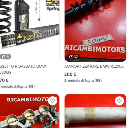
6
10
SSETTO RIBASSATO BMW
AMMORTIZZATORE BMW R1200S
800GS
200 €
70 €
Brembate di Sopra
(
BG
)
rembate di Sopra
(
BG
)