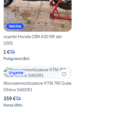
Vetrina
ricambi Honda CBR 600 RR del
2005
1 €
Putignano
(
BA
)
Urgente
Monoammortizzatore KTM 790 Duke
Ohlins S46DR1
359 €
Roma
(
RM
)