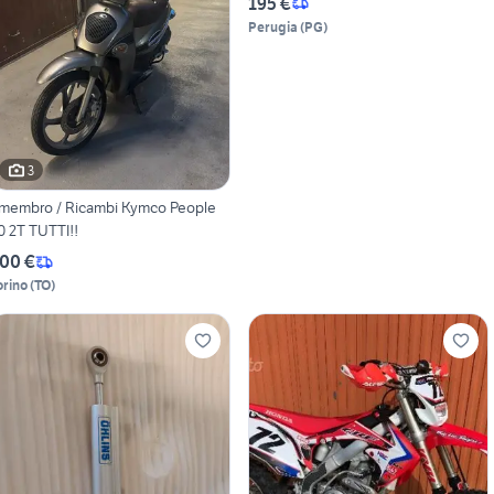
195 €
Perugia
(
PG
)
3
membro / Ricambi Kymco People
0 2T TUTTI!!
00 €
orino
(
TO
)