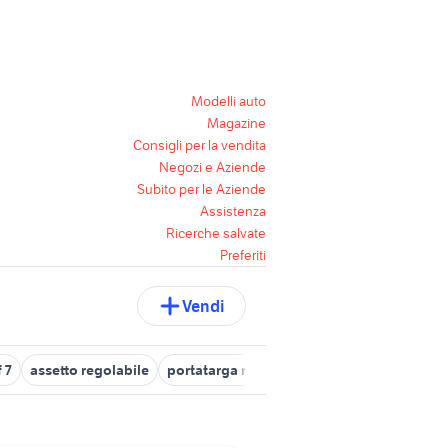
Modelli auto
Magazine
Consigli per la vendita
Negozi e Aziende
Subito per le Aziende
Assistenza
Ricerche salvate
Preferiti
Vendi
 7
assetto regolabile
portatarga regolabile
ammortizzatori pa