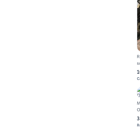
R
s
1
C
M
O
3
R