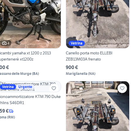
4
Vetrina
icambi yamaha xt 1200 z 2013
Carrello porta moto ELLEBI
upertenerè xt1200z
ZEB13M03A frenato
00 €
900 €
assano delle Murge
(
BA
)
Mariglianella
(
NA
)
Vetrina
Urgente
onoammortizzatore KTM 790 Duke
hlins S46DR1
59 €
oma
(
RM
)