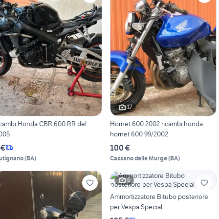
17
icambi Honda CBR 600 RR del
Hornet 600 2002 ricambi honda
005
hornet 600 99/2002
 €
100 €
utignano
(
BA
)
Cassano delle Murge
(
BA
)
6
Ammortizzatore Bitubo posteriore
per Vespa Special