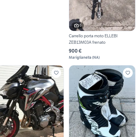
6
Carrello porta moto ELLEBI
ZEB13M03A frenato
900 €
Mariglianella
(
NA
)