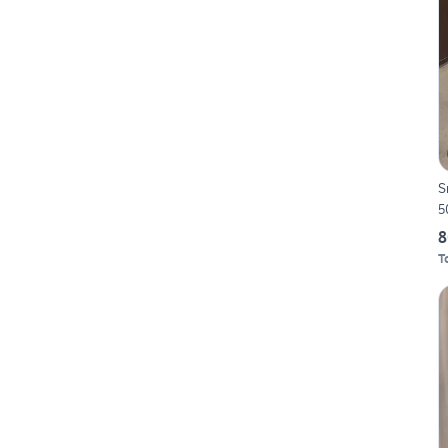
S
5
8
T