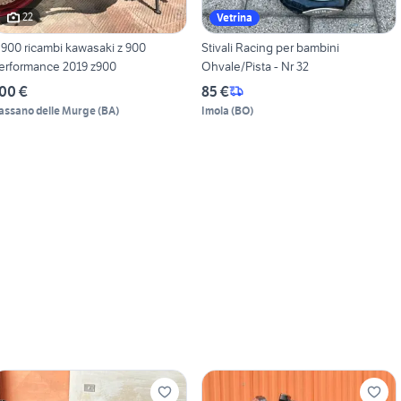
22
Vetrina
 900 ricambi kawasaki z 900
Stivali Racing per bambini
erformance 2019 z900
Ohvale/Pista - Nr 32
00 €
85 €
assano delle Murge
(
BA
)
Imola
(
BO
)