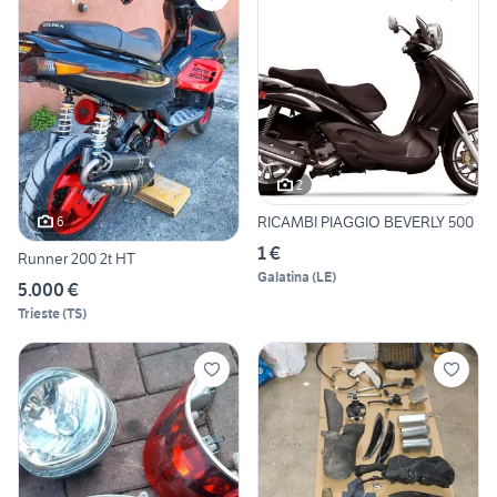
2
RICAMBI PIAGGIO BEVERLY 500
6
1 €
Runner 200 2t HT
Galatina
(
LE
)
5.000 €
Trieste
(
TS
)