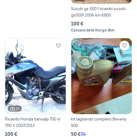
Suzuki gs 500 f ricambi suzuki
gs500f 2006 km 6800
100 €
Cassano delle Murge
(
BA
)
10
Ricambi Honda transalp 700 xl
kit tagliando completo Beverly
700 V 2007/2013
500
100 €
50 €