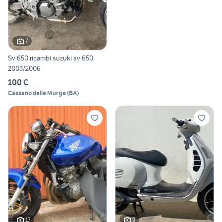
7
Sv 650 ricambi suzuki sv 650
2003/2006
100 €
Cassano delle Murge
(
BA
)
17
9