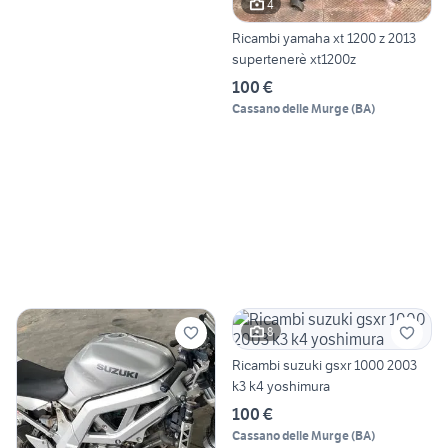
4
Ricambi yamaha xt 1200 z 2013
supertenerè xt1200z
100 €
Cassano delle Murge
(
BA
)
8
Ricambi suzuki gsxr 1000 2003
k3 k4 yoshimura
100 €
Cassano delle Murge
(
BA
)