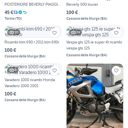
POSTERIORE BEVERLY PIAGGIO
Beverly 500 tourer
56210R
45 €
100 €
Torino
(
TO
)
Cassano delle Murge
(
BA
)
10
24
Ricambi ktm 690 r 2011 ktm 690r
Vespa gts 125 ie super 4t ricambi
vespa gts 125
100 €
Cassano delle Murge
(
BA
)
Cassano delle Murge
(
BA
)
8
Varadero 1000 ricambi Honda
Varadero 1000 2001
100 €
Cassano delle Murge
(
BA
)