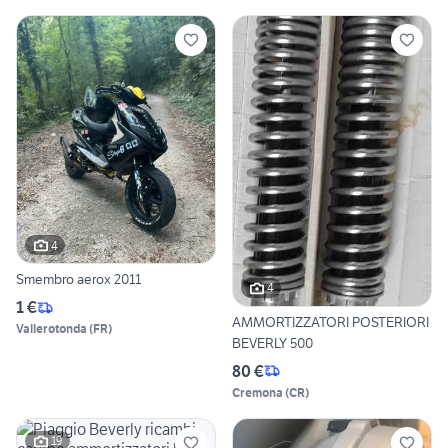
4
Smembro aerox 2011
4
1 €
AMMORTIZZATORI POSTERIORI
Vallerotonda
(
FR
)
BEVERLY 500
80 €
Cremona
(
CR
)
19