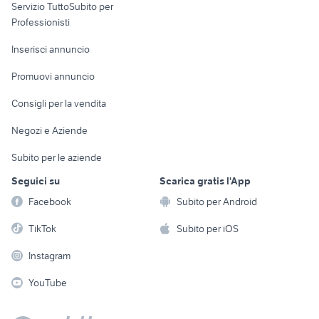
Servizio TuttoSubito per
persona
Informatica
Animali
Professionisti
Arredamento e
Console e
Accessori per
Casalinghi
Inserisci annuncio
Videogiochi
animali
Elettrodomestici
Promuovi annuncio
Audio/Video
Musica e Film
Giardino e Fai da te
Consigli per la vendita
Fotografia
Libri e Riviste
Abbigliamento e
Negozi e Aziende
Telefonia
Strumenti Musicali
Accessori
Subito per le aziende
Sports
Tutto per i bambini
Seguici su
Scarica gratis l'App
Biciclette
Facebook
Subito per Android
Collezionismo
TikTok
Subito per iOS
Instagram
YouTube