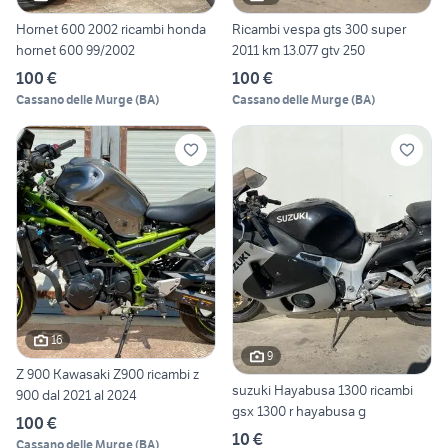
Hornet 600 2002 ricambi honda
Ricambi vespa gts 300 super
hornet 600 99/2002
2011 km 13.077 gtv 250
100 €
100 €
Cassano delle Murge
(
BA
)
Cassano delle Murge
(
BA
)
16
9
Z 900 Kawasaki Z900 ricambi z
suzuki Hayabusa 1300 ricambi
900 dal 2021 al 2024
gsx 1300 r hayabusa g
100 €
10 €
Cassano delle Murge
(
BA
)