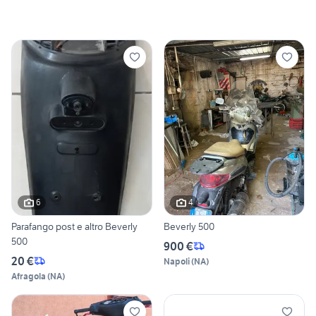
6
4
Parafango post e altro Beverly
Beverly 500
500
900 €
20 €
Napoli
(
NA
)
Afragola
(
NA
)