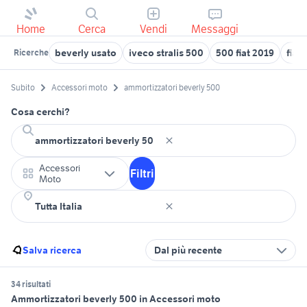
Home
Cerca
Vendi
Messaggi
beverly usato
iveco stralis 500
500 fiat 2019
fiat
Ricerche
Subito
Accessori moto
ammortizzatori beverly 500
Cosa cerchi?
Accessori
Filtri
Moto
Salva ricerca
Dal più recente
34 risultati
Ammortizzatori beverly 500 in Accessori moto