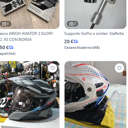
6
3
asco AIROH AVIATOR 3 GLORY
Supporto GoPro o similari. Staffetta
G. XS CON BORSA
20 €
50 €
Cesano Maderno
(
MB
)
apoli
(
NA
)