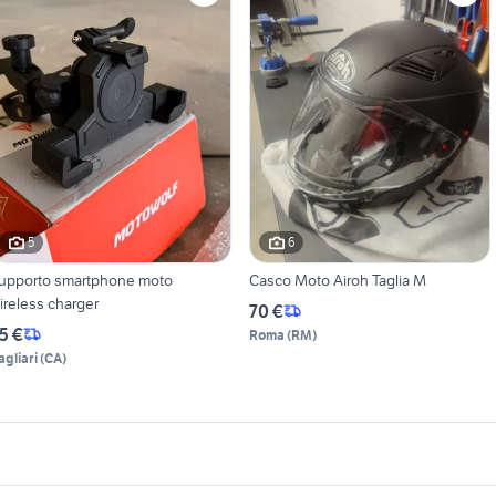
5
6
upporto smartphone moto
Casco Moto Airoh Taglia M
ireless charger
70 €
5 €
Roma
(
RM
)
agliari
(
CA
)