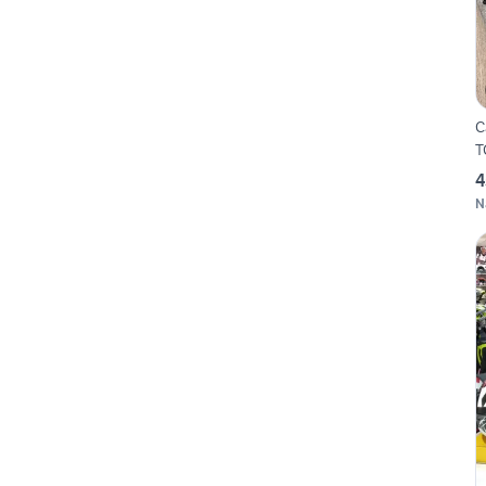
C
T
4
N