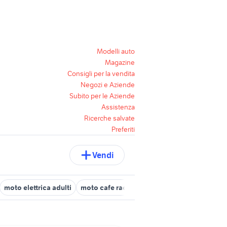
Modelli auto
Magazine
Consigli per la vendita
Negozi e Aziende
Subito per le Aziende
Assistenza
Ricerche salvate
Preferiti
Vendi
moto elettrica adulti
moto cafe racer
husaberg 650 moto
ho