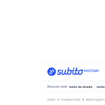
moto da strada
moto
Ricerche
simili
Subito
Accessori moto
attacchi gopro