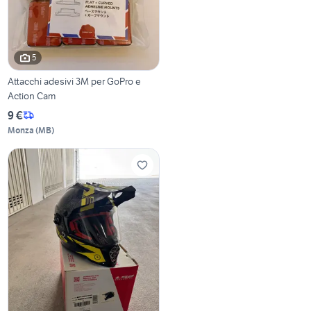
5
Attacchi adesivi 3M per GoPro e
Action Cam
9 €
Monza
(
MB
)