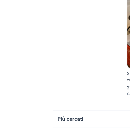
S
w
2
C
Più cercati