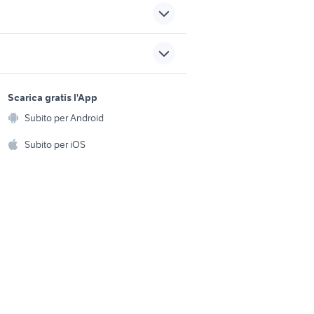
quad moto Napoli provincia
no
rapid bike 3
sports e hobby
sori moto
camper ducato usato
a
Scarica gratis l'App
Animali
Subito per Android
cagiva mito 125 usata
ento e
Accessori per animali
hi
Subito per iOS
Musica e Film
omestici
Libri e Riviste
e Fai da te
Strumenti Musicali
amento e
ri
Sports
 i bambini
Biciclette
Collezionismo