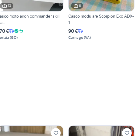
13
6
asco moto airoh commander skill
Casco modulare Scorpion Exo ADX-
att
1
70 €
90 €
orizia
(
GO
)
Carnago
(
VA
)