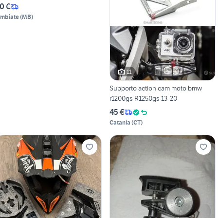
0 €
imbiate
(
MB
)
11
Supporto action cam moto bmw
r1200gs R1250gs 13-20
45 €
Catania
(
CT
)