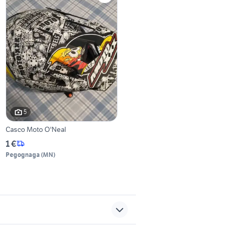
5
Casco Moto O'Neal
1 €
Pegognaga
(
MN
)