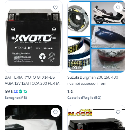
16
BATTERIA KYOTO GTX14-BS
Suzuki Burgman 200 150 400
AGM 12V 12AH CCA 200 PER M
ricambi accessori freni
59 €
1 €
Seregno
(
MB
)
Castello d'Argile
(
BO
)