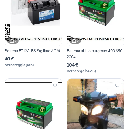
2
2
Batteria ET12A-BS Sigillata AGM
Batteria al litio burgman 400 650
2004
40 €
104 €
Bernareggio
(
MB
)
Bernareggio
(
MB
)