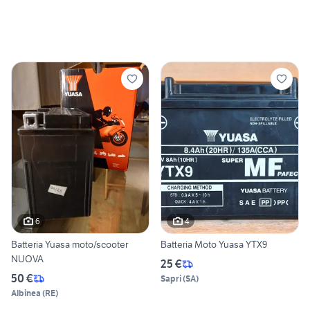
6
4
Batteria Yuasa moto/scooter
Batteria Moto Yuasa YTX9
NUOVA
25 €
50 €
Sapri
(
SA
)
Albinea
(
RE
)