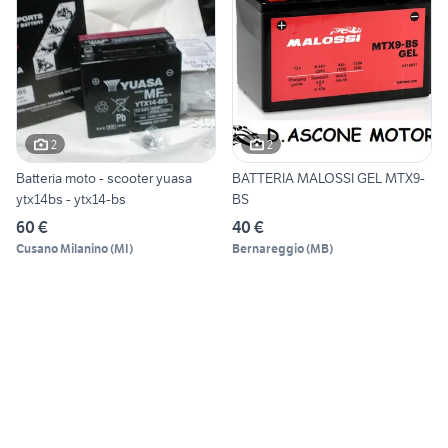
2
2
Batteria moto - scooter yuasa
BATTERIA MALOSSI GEL MTX9-
ytx14bs - ytx14-bs
BS
60 €
40 €
Cusano Milanino
(
MI
)
Bernareggio
(
MB
)