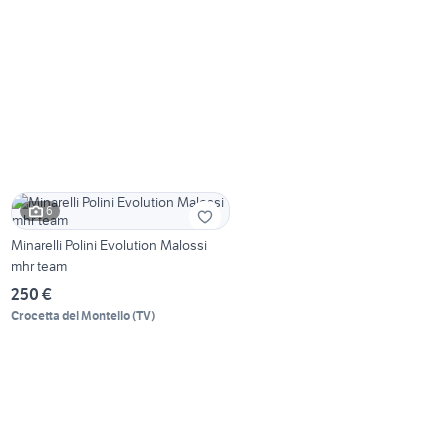
6
Minarelli Polini Evolution Malossi
mhr team
250 €
Crocetta del Montello
(
TV
)