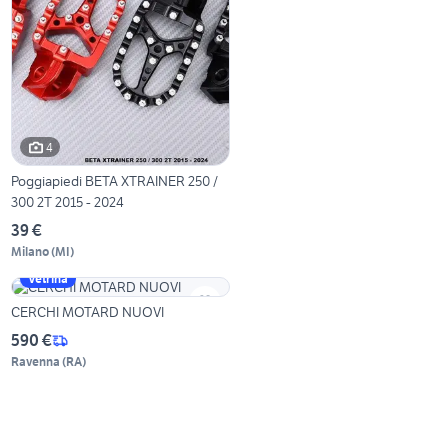
4
Poggiapiedi BETA XTRAINER 250 /
300 2T 2015 - 2024
39 €
Milano
(
MI
)
Vetrina
CERCHI MOTARD NUOVI
590 €
Ravenna
(
RA
)