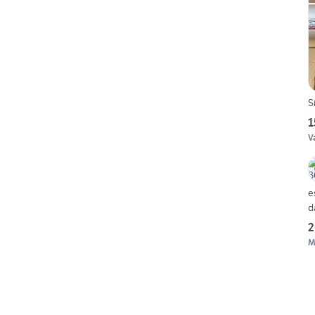
S
1
V
e
d
2
M