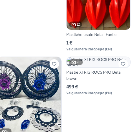
12
Plastiche usate Beta - Fantic
1 €
Valguarnera Caropepe
(
EN
)
20
Piastre XTRIG ROCS PRO Beta
brown
499 €
Valguarnera Caropepe
(
EN
)
6