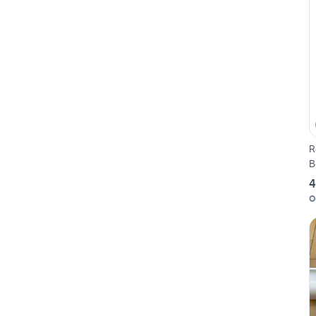
R
B
4
O