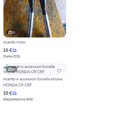
6
ricambi moto
10 €
Como
(
CO
)
6
ricambi e accessori forcella showa
HONDA CR CRF
10 €
Mezzomerico
(
NO
)