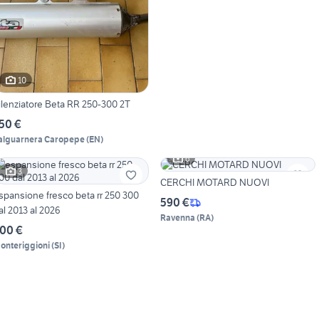
10
ilenziatore Beta RR 250-300 2T
50 €
alguarnera Caropepe
(
EN
)
6
3
CERCHI MOTARD NUOVI
spansione fresco beta rr 250 300
590 €
al 2013 al 2026
Ravenna
(
RA
)
00 €
onteriggioni
(
SI
)