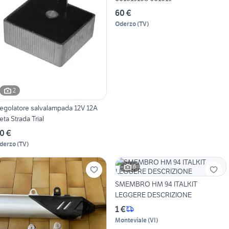
60 €
Oderzo
(
TV
)
2
egolatore salvalampada 12V 12A
eta Strada Trial
0 €
derzo
(
TV
)
6
SMEMBRO HM 94 ITALKIT
LEGGERE DESCRIZIONE
1 €
Monteviale
(
VI
)