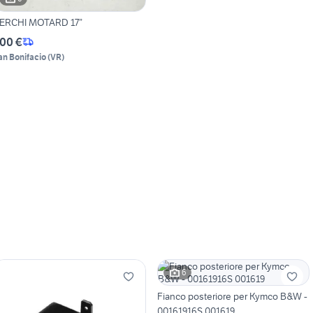
ERCHI MOTARD 17”
00 €
an Bonifacio
(
VR
)
6
Fianco posteriore per Kymco B&W -
00161916S 001619