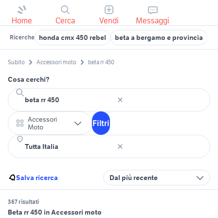
Home
Cerca
Vendi
Messaggi
honda cmx 450 rebel
beta a bergamo e provincia
b
Ricerche
Subito
Accessori moto
beta rr 450
Cosa cerchi?
Accessori
Filtri
Moto
Salva ricerca
Dal più recente
367 risultati
Beta rr 450 in Accessori moto