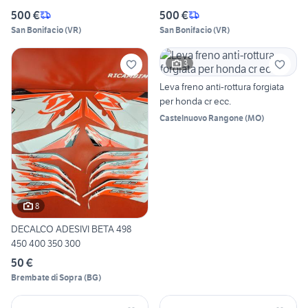
500 €
500 €
San Bonifacio
(
VR
)
San Bonifacio
(
VR
)
3
Leva freno anti-rottura forgiata
per honda cr ecc.
Castelnuovo Rangone
(
MO
)
8
DECALCO ADESIVI BETA 498
450 400 350 300
50 €
Brembate di Sopra
(
BG
)