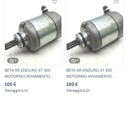
6
6
BETA RR ENDURO 4T 450
BETA RR ENDURO 4T 450
MOTORINO AVVIAMENTO
MOTORINO AVVIAMENTO
STARTER
STARTER
100 €
100 €
Viareggio
(
LU
)
Viareggio
(
LU
)