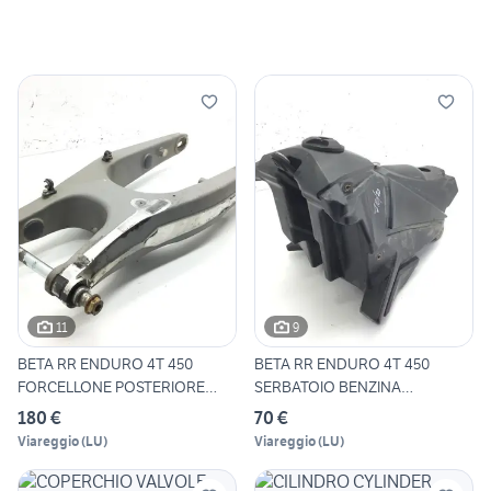
11
9
BETA RR ENDURO 4T 450
BETA RR ENDURO 4T 450
FORCELLONE POSTERIORE
SERBATOIO BENZINA
2010 Z
CARBURANTE
180 €
70 €
Viareggio
(
LU
)
Viareggio
(
LU
)