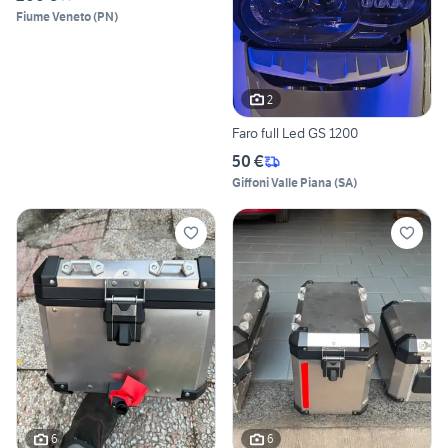
Fiume Veneto
(
PN
)
2
Faro full Led GS 1200
50 €
Giffoni Valle Piana
(
SA
)
6
6