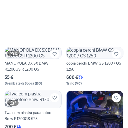
11
MANOPOLA DX SX BMW
copia cerchi BMW GS 1200 / GS
R1200GS R 1200 GS
1250
55 €
600 €
Brembate di Sopra
(
BG
)
Trino
(
VC
)
3
Twalcom piastra paramotore
Bmw R1200GS K25
200 €