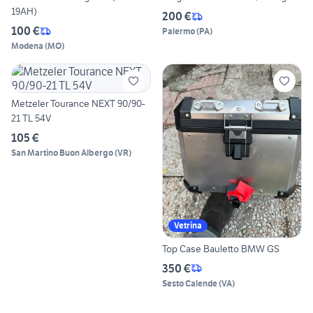
19AH)
200 €
100 €
Palermo
(
PA
)
Modena
(
MO
)
Metzeler Tourance NEXT 90/90-
21 TL 54V
105 €
San Martino Buon Albergo
(
VR
)
Vetrina
Top Case Bauletto BMW GS
350 €
Sesto Calende
(
VA
)