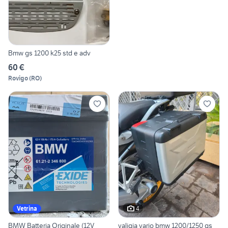
Bmw gs 1200 k25 std e adv
60 €
Rovigo
(
RO
)
4
Vetrina
BMW Batteria Originale (12V
valigia vario bmw 1200/1250 gs