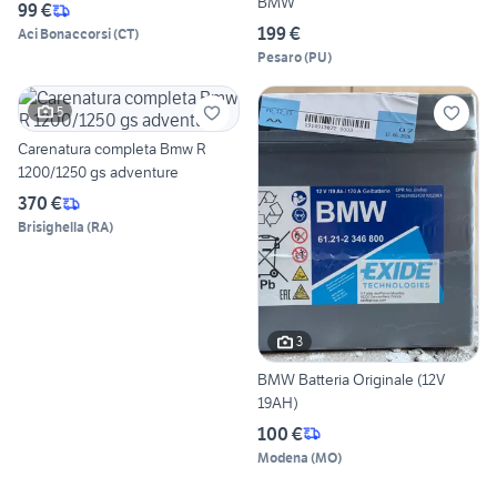
BMW
99 €
199 €
Aci Bonaccorsi
(
CT
)
Pesaro
(
PU
)
5
Carenatura completa Bmw R
1200/1250 gs adventure
370 €
Brisighella
(
RA
)
3
BMW Batteria Originale (12V
19AH)
100 €
Modena
(
MO
)