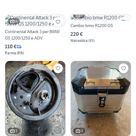
7
6
Cambio bmw R1200 GS
Continental Attack 3 per BMW
220 €
GS 1200/1250 e ADV.
Marostica
(
VI
)
110 €
Parma
(
PR
)
5
3