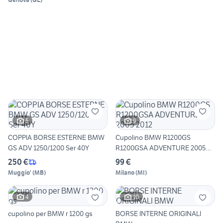
5
9
COPPIA BORSE ESTERNE BMW
Cupolino BMW R1200GS
GS ADV 1250/1200 Ser 40Y
R1200GSA ADVENTURE 2005
2012
250 €
99 €
Muggio'
(
MB
)
Milano
(
MI
)
4
10
cupolino per BMW r 1200 gs
BORSE INTERNE ORIGINALI