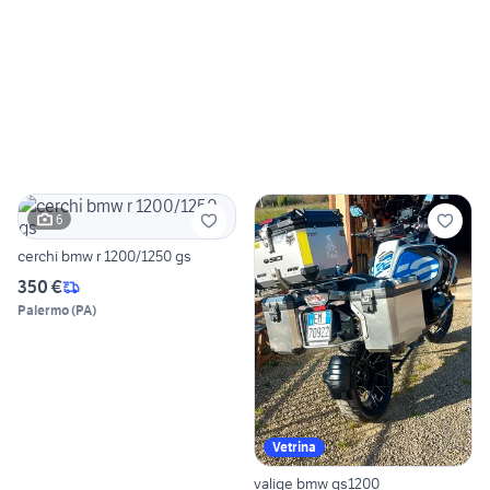
6
cerchi bmw r 1200/1250 gs
350 €
Palermo
(
PA
)
Vetrina
valige bmw gs1200