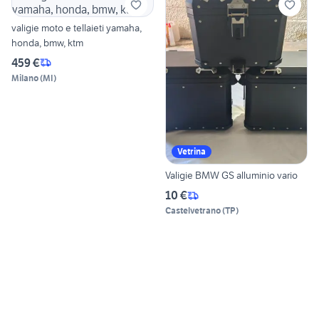
valigie moto e tellaieti yamaha,
honda, bmw, ktm
459 €
Milano
(
MI
)
Vetrina
Valigie BMW GS alluminio vario
10 €
Castelvetrano
(
TP
)