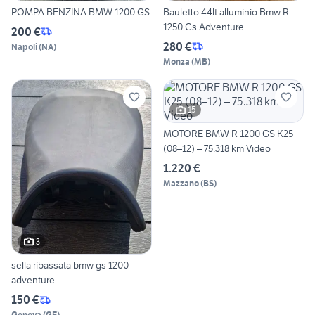
POMPA BENZINA BMW 1200 GS
Bauletto 44lt alluminio Bmw R
1250 Gs Adventure
200 €
280 €
Napoli
(
NA
)
Monza
(
MB
)
15
MOTORE BMW R 1200 GS K25
(08–12) – 75.318 km Video
1.220 €
Mazzano
(
BS
)
3
sella ribassata bmw gs 1200
adventure
150 €
Genova
(
GE
)