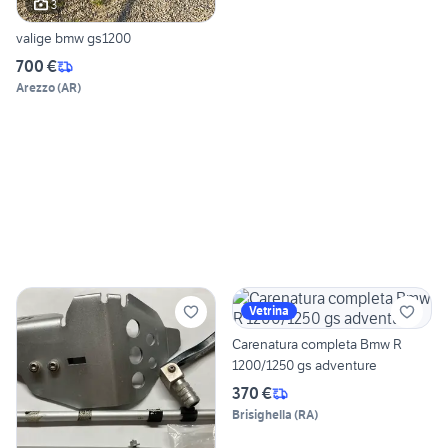
3
valige bmw gs1200
700 €
Arezzo
(
AR
)
Vetrina
Carenatura completa Bmw R
1200/1250 gs adventure
370 €
Brisighella
(
RA
)