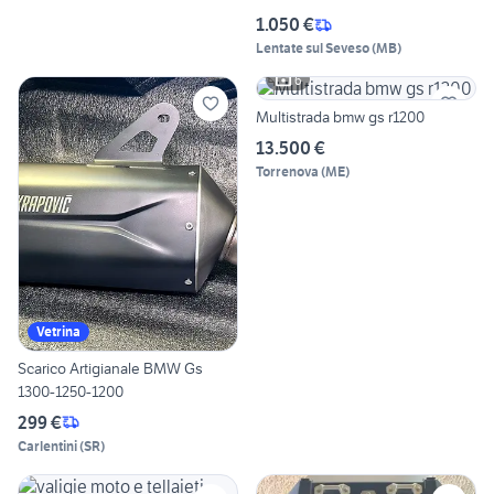
1.050 €
Lentate sul Seveso
(
MB
)
6
Multistrada bmw gs r1200
13.500 €
Torrenova
(
ME
)
Vetrina
Scarico Artigianale BMW Gs
1300-1250-1200
299 €
Carlentini
(
SR
)