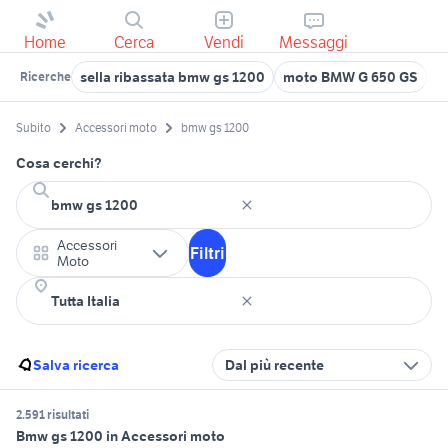
Home
Cerca
Vendi
Messaggi
sella ribassata bmw gs 1200
moto BMW G 650 GS
b
Ricerche
Subito
Accessori moto
bmw gs 1200
Cosa cerchi?
Accessori
Filtri
Moto
Salva ricerca
Dal più recente
2.591 risultati
Bmw gs 1200 in Accessori moto