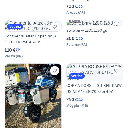
700 €
Arezzo
(
AR
)
3
Vetrina
Selle bmw 1200 1250 gs
Continental Attack 3 per BMW
300 €
GS 1200/1250 e ADV.
Palermo
(
PA
)
110 €
Parma
(
PR
)
Vetrina
COPPIA BORSE ESTERNE BMW
GS ADV 1250/1200 Ser 40Y
250 €
Muggio'
(
MB
)