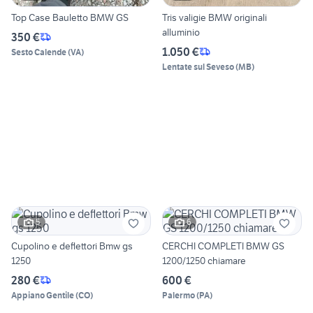
Top Case Bauletto BMW GS
Tris valigie BMW originali
alluminio
350 €
1.050 €
Sesto Calende
(
VA
)
Lentate sul Seveso
(
MB
)
5
6
Cupolino e deflettori Bmw gs
CERCHI COMPLETI BMW GS
1250
1200/1250 chiamare
280 €
600 €
Appiano Gentile
(
CO
)
Palermo
(
PA
)