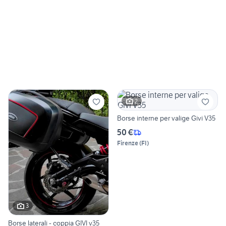
2
Borse interne per valige Givi V35
50 €
Firenze
(
FI
)
3
Borse laterali - coppia GIVI v35