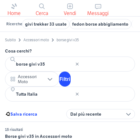
Home
Cerca
Vendi
Messaggi
givi trekker 33 usate
fedon borse abbigliamento
bo
Ricerche
Subito
Accessori moto
borse givi v35
Cosa cerchi?
Accessori
Filtri
Moto
Salva ricerca
Dal più recente
15 risultati
Borse givi v35 in Accessori moto