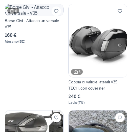
6
Borse Givi - Attacco universale -
V35
160 €
Merano
(
BZ
)
6
Coppia di valigie laterali V35
TECH, con cover ner
240 €
Lavis
(
TN
)