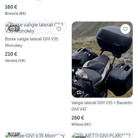
160 €
Brescia
(
BS
)
3
Borse valigie laterali GIVI V35
Monokey
210 €
Verona
(
VR
)
6
Valigie laterali GIVI V35 + Bauletto
GIVI V47
260 €
Milano
(
MI
)
6