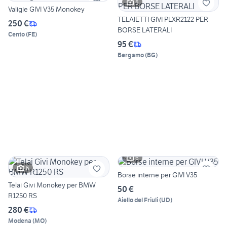
5
Valigie GIVI V35 Monokey
TELAIETTI GIVI PLXR2122 PER
250 €
BORSE LATERALI
Cento
(
FE
)
95 €
Bergamo
(
BG
)
6
6
Borse interne per GIVI V35
Telai Givi Monokey per BMW
50 €
R1250 RS
Aiello del Friuli
(
UD
)
280 €
Modena
(
MO
)