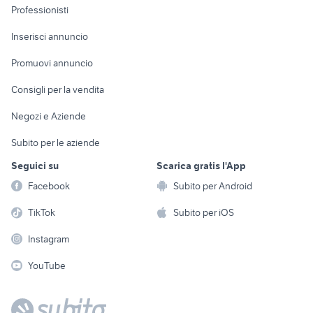
Informatica
Animali
Professionisti
Arredamento e
Console e
Accessori per
Casalinghi
Inserisci annuncio
Videogiochi
animali
Elettrodomestici
Promuovi annuncio
Audio/Video
Musica e Film
Giardino e Fai da te
Consigli per la vendita
Fotografia
Libri e Riviste
Abbigliamento e
Negozi e Aziende
Telefonia
Strumenti Musicali
Accessori
Subito per le aziende
Sports
Tutto per i bambini
Seguici su
Scarica gratis l'App
Biciclette
Facebook
Subito per Android
Collezionismo
TikTok
Subito per iOS
Instagram
YouTube