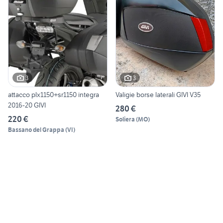
3
3
attacco plx1150+sr1150 integra
Valigie borse laterali GIVI V35
2016-20 GIVI
280 €
220 €
Soliera
(
MO
)
Bassano del Grappa
(
VI
)