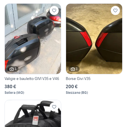
4
3
Valigie e bauletto GIVI V35 e V46
Borse Givi V35
380 €
200 €
Soliera
(
MO
)
Stezzano
(
BG
)