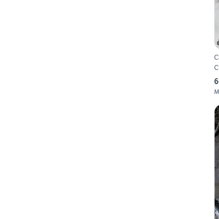
C
C
6
M