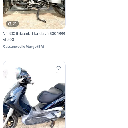
22
Vfr 800 fi ricambi Honda vfr 800 1999
vfr800
Cassano delle Murge
(
BA
)