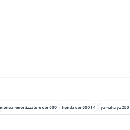
monoammortizzatore cbr 600
honda cbr 600 f 4
yamaha yz 250