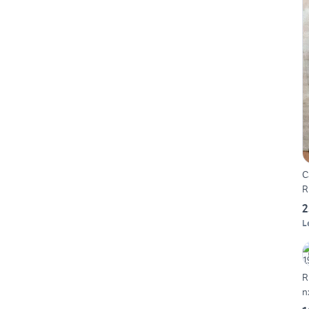
C
R
2
L
R
n