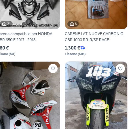
21
6
arena compatibile per HONDA
CARENE LAT. NUOVE CARBONIO
BR 650 F 2017 - 2018
CBR 1000 RR-R/SP RACE
60 €
1.300 €
ilano
(
MI
)
Lissone
(
MB
)