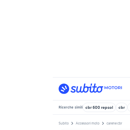
cbr 600 repsol
cbr
Ricerche
simili
Subito
Accessori moto
carene cbr