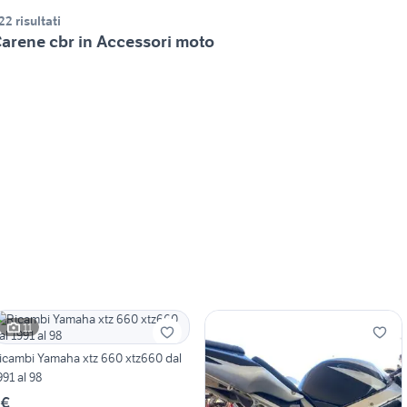
22 risultati
arene cbr in Accessori moto
11
icambi Yamaha xtz 660 xtz660 dal
991 al 98
 €