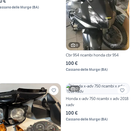
0 €
assano delle Murge
(
BA
)
8
Cbr 954 ricambi honda cbr 954
100 €
Cassano delle Murge
(
BA
)
2
Honda x-adv 750 ricambi x adv 2018
xadv
100 €
Cassano delle Murge
(
BA
)