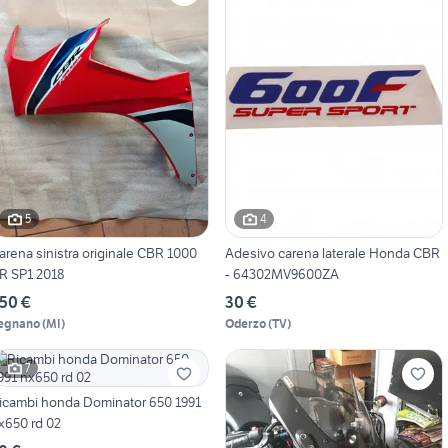
5
4
arena sinistra originale CBR 1000
Adesivo carena laterale Honda CBR
R SP1 2018
- 64302MV9600ZA
50 €
30 €
egnano
(
MI
)
Oderzo
(
TV
)
7
icambi honda Dominator 650 1991
x650 rd 02