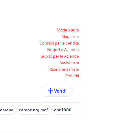
Modelli auto
Magazine
Consigli per la vendita
Negozi e Aziende
Subito per le Aziende
Assistenza
Ricerche salvate
Preferiti
Vendi
 carene
carene nrg mc3
cbr 1000 rr 2021 moto
xt carene
car