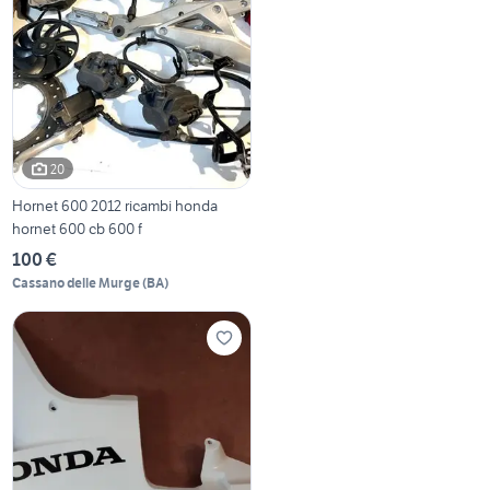
20
Hornet 600 2012 ricambi honda
hornet 600 cb 600 f
100 €
Cassano delle Murge
(
BA
)