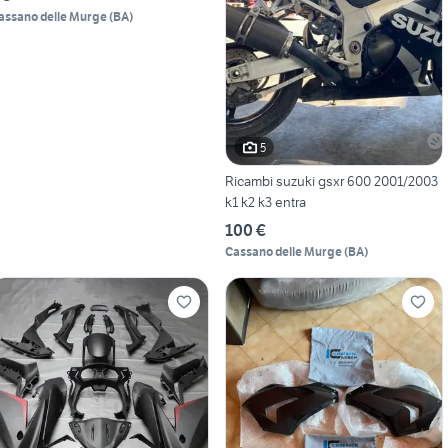
assano delle Murge
(
BA
)
5
Ricambi suzuki gsxr 600 2001/2003
k1 k2 k3 entra
100 €
Cassano delle Murge
(
BA
)