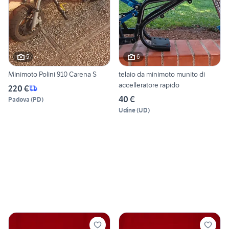
5
6
Minimoto Polini 910 Carena S
telaio da minimoto munito di
accelleratore rapido
220 €
40 €
Padova
(
PD
)
Udine
(
UD
)