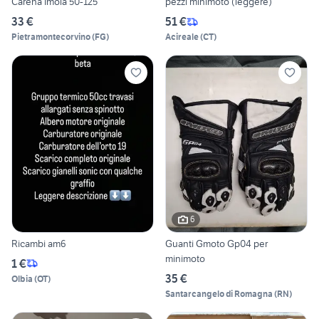
Carena Imola 50-125
pezzi minimoto (leggere)
33 €
51 €
Pietramontecorvino
(
FG
)
Acireale
(
CT
)
6
Ricambi am6
Guanti Gmoto Gp04 per
minimoto
1 €
35 €
Olbia
(
OT
)
Santarcangelo di Romagna
(
RN
)