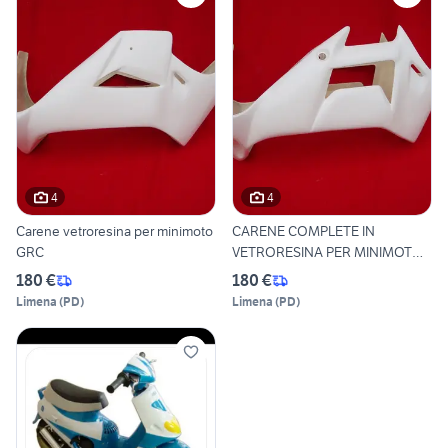
4
4
Carene vetroresina per minimoto
CARENE COMPLETE IN
GRC
VETRORESINA PER MINIMOTO
DM
180 €
180 €
Limena
(
PD
)
Limena
(
PD
)