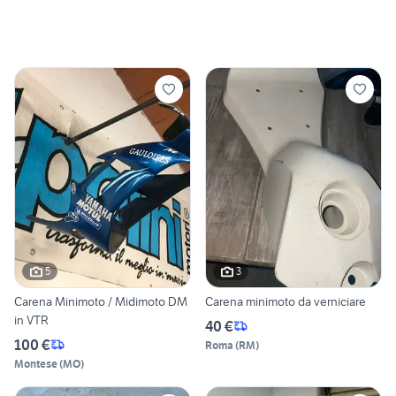
5
3
Carena Minimoto / Midimoto DM
Carena minimoto da verniciare
in VTR
40 €
100 €
Roma
(
RM
)
Montese
(
MO
)