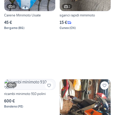
6
2
Carene Minimoto Usate
sganci rapidi mimimoto
45 €
15 €
Bergamo
(
BG
)
Cuneo
(
CN
)
6
ricambi minimoto 910 polini
600 €
Bondeno
(
FE
)