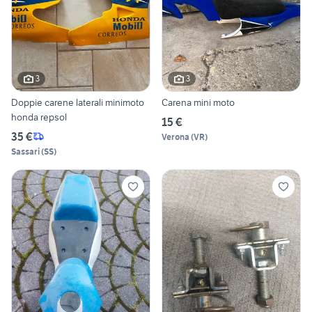
3
3
Doppie carene laterali minimoto
Carena mini moto
honda repsol
15 €
35 €
Verona
(
VR
)
Sassari
(
SS
)