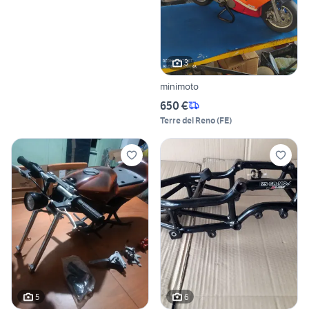
3
minimoto
650 €
Terre del Reno
(
FE
)
5
6