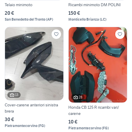
Telaio minimoto
Ricambi minimoto DM POLINI
20 €
150 €
San Benedetto del Tronto
(
AP
)
Monticello Brianza
(
LC
)
13
28
Cover-carene anteriori sinistra
Honda CB 125 R ricambi vari/
brera
carene
30 €
10 €
Pietramontecorvino
(
FG
)
Pietramontecorvino
(
FG
)