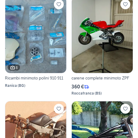
8
Ricambi minimoto polini 910 911
carene complete minimoto ZPF
Ranica
(
BG
)
360 €
Roccafranca
(
BS
)