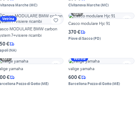
ivitanova Marche
(
MC
)
Civitanova Marche
(
MC
)
4
Vetrina
Casco modulare Hjc 91
asco MODULARE BMW carbon
370 €
ystem 7+visiere ricambi
Piove di Sacco
(
PD
)
50 €
apoli
(
NA
)
2
Vetrina
alige yamaha
valige yamaha
00 €
600 €
arcellona Pozzo di Gotto
(
ME
)
Barcellona Pozzo di Gotto
(
ME
)