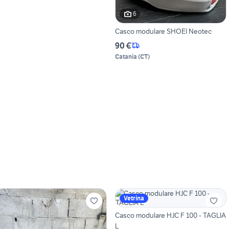
6
Casco modulare SHOEI Neotec
90 €
Catania
(
CT
)
Vetrina
Casco modulare HJC F 100 - TAGLIA
L